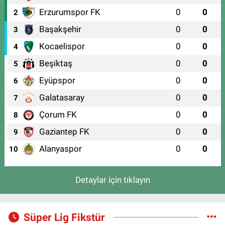
Erzurumspor FK
0
0
2
Başakşehir
0
0
3
Kocaelispor
0
0
4
Beşiktaş
0
0
5
Eyüpspor
0
0
6
Galatasaray
0
0
7
Çorum FK
0
0
8
Gaziantep FK
0
0
9
Alanyaspor
0
0
10
Detaylar için tıklayın
Süper Lig Fikstür