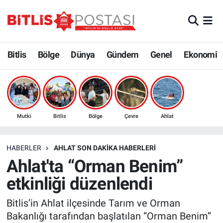
Asayiş
Nöbetçi Eczaneler
Bitlis
Bölge
Dünya
Gündem
Genel
Ekonomi
Bilim ve Teknoloji
Bitlis Hava Durumu
Bölge
Bitlis Trafik Yoğunluk Haritası
Çevre
Süper Lig Puan Durumu ve Fikstür
Mutki
Bitlis
Bölge
Çevre
Ahlat
Dünya
Tüm Manşetler
HABERLER
AHLAT SON DAKIKA HABERLERI
Ahlat'ta “Orman Benim”
Eğitim
Son Dakika Haberleri
etkinliği düzenlendi
Ekonomi
Haber Arşivi
Bitlis’in Ahlat ilçesinde Tarım ve Orman
Bakanlığı tarafından başlatılan “Orman Benim”
Genel