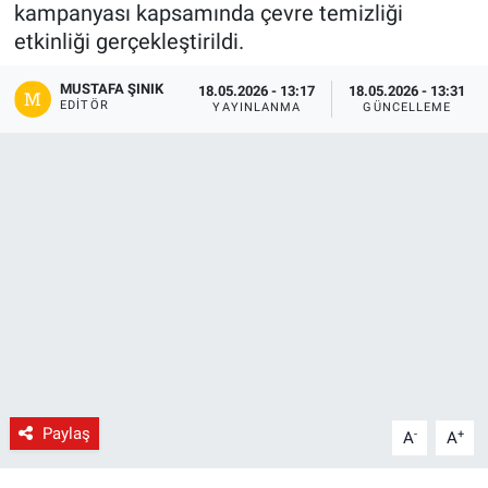
kampanyası kapsamında çevre temizliği
Gündem
etkinliği gerçekleştirildi.
MUSTAFA ŞINIK
18.05.2026 - 13:17
18.05.2026 - 13:31
Kültür-Sanat
EDITÖR
YAYINLANMA
GÜNCELLEME
Magazin
Politika
Resmi İlanlar
Sağlık
Siyaset
Spor
Paylaş
-
+
A
A
Yerel