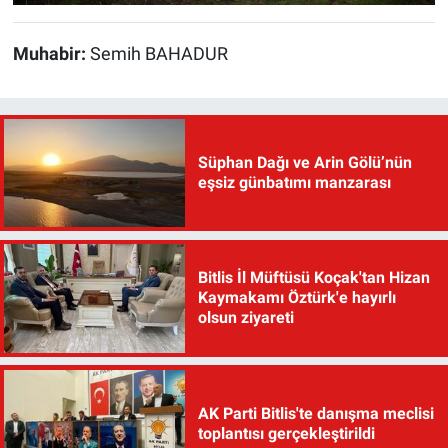
Muhabir:
Semih BAHADUR
Süphan Dağı ve Arin Gölü’nün
eşsiz günbatımı manzarası
Bitlis İl Müftüsü Koçak'tan Hizan
Kaymakamı Öztürk'e hayırlı
olsun ziyareti
AK Parti Bitlis'te danışma meclisi
toplantısı gerçekleştirildi