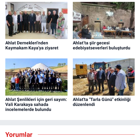
Ahlat Dernekleri'nden
Ahlat’ta şiir gecesi
Kaymakam Kaya'ya ziyaret
edebiyatseverleri buluşturdu
Ahlat Şenlikleri için geri sayım:
Ahlat'ta "Tarla Günü" etkinliği
Vali Karakaya sahada
düzenlendi
incelemelerde bulundu
Yorumlar