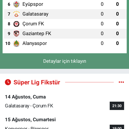
Eyüpspor
0
0
6
Galatasaray
0
0
7
Çorum FK
0
0
8
Gaziantep FK
0
0
9
Alanyaspor
0
0
10
Detaylar için tıklayın
Süper Lig Fikstür
14 Ağustos, Cuma
Galatasaray - Çorum FK
21:30
15 Ağustos, Cumartesi
Konyaspor - Rizespor
19:00