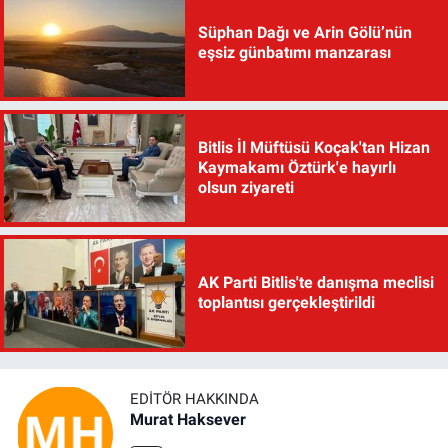
Süphan Dağı ve Arin Gölü’nün
eşsiz günbatımı manzarası
Bitlis İl Müftüsü Koçak'tan Hizan
Kaymakamı Öztürk'e hayırlı
olsun ziyareti
AK Parti Bitlis'te danışma meclisi
toplantısı gerçekleştirildi
EDITÖR HAKKINDA
Murat Haksever