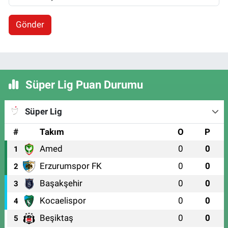
Gönder
Süper Lig Puan Durumu
Süper Lig
#
Takım
O
P
Amed
0
0
1
Erzurumspor FK
0
0
2
Başakşehir
0
0
3
Kocaelispor
0
0
4
Beşiktaş
0
0
5