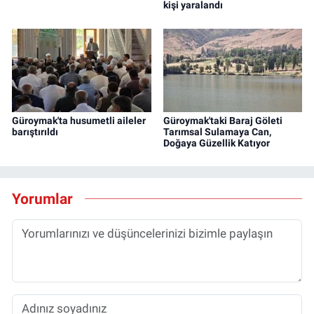
kişi yaralandı
Güroymak'ta husumetli aileler
Güroymak'taki Baraj Göleti
barıştırıldı
Tarımsal Sulamaya Can,
Doğaya Güzellik Katıyor
Yorumlar