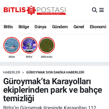
Asayiş
Nöbetçi Eczaneler
Bitlis
Bölge
Dünya
Gündem
Genel
Ekonomi
Bilim ve Teknoloji
Bitlis Hava Durumu
Bölge
Bitlis Trafik Yoğunluk Haritası
Çevre
Süper Lig Puan Durumu ve Fikstür
Ahlat
Bitlis
Adilcevaz
Dünya
Tüm Manşetler
HABERLER
GÜROYMAK SON DAKIKA HABERLERI
Güroymak’ta Karayolları
Eğitim
Son Dakika Haberleri
ekiplerinden park ve bahçe
Ekonomi
Haber Arşivi
temizliği
Genel
Bitlis’in Güroymak ilçesinde Karayolları 112.