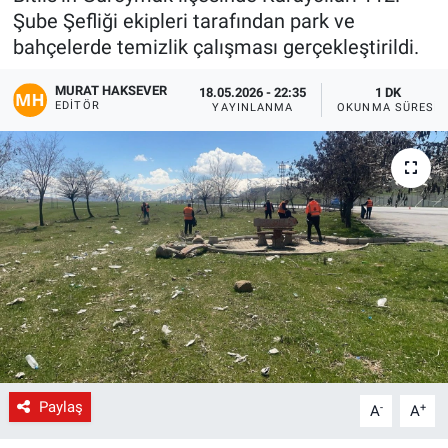
Şube Şefliği ekipleri tarafından park ve
Gündem
bahçelerde temizlik çalışması gerçekleştirildi.
Kültür-Sanat
MURAT HAKSEVER
18.05.2026 - 22:35
1 DK
EDITÖR
YAYINLANMA
OKUNMA SÜRESI
Magazin
Politika
Resmi İlanlar
Sağlık
Siyaset
Spor
Paylaş
-
+
A
A
Yerel