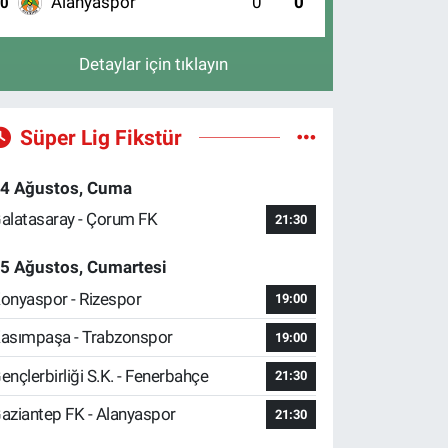
Alanyaspor
0
0
10
Detaylar için tıklayın
Süper Lig Fikstür
4 Ağustos, Cuma
alatasaray - Çorum FK
21:30
5 Ağustos, Cumartesi
onyaspor - Rizespor
19:00
asımpaşa - Trabzonspor
19:00
ençlerbirliği S.K. - Fenerbahçe
21:30
aziantep FK - Alanyaspor
21:30