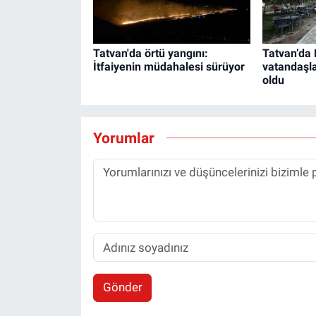
Tatvan'da örtü yangını:
Tatvan’da
İtfaiyenin müdahalesi sürüyor
vatandaşla
oldu
Yorumlar
Gönder