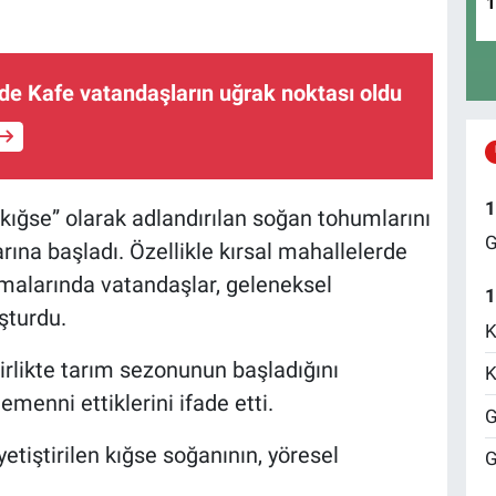
e Kafe vatandaşların uğrak noktası oldu
1
kığse” olarak adlandırılan soğan tohumlarını
G
arına başladı. Özellikle kırsal mahallelerde
malarında vatandaşlar, geleneksel
1
şturdu.
K
irlikte tarım sezonunun başladığını
K
emenni ettiklerini ifade etti.
G
yetiştirilen kığse soğanının, yöresel
G