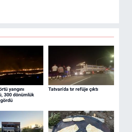
örtü yangını
Tatvan'da tır refüje çıktı
ü, 300 dönümlük
 gördü