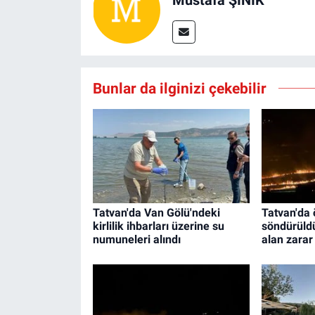
Mustafa ŞINIK
Bunlar da ilginizi çekebilir
Tatvan'da Van Gölü'ndeki
Tatvan'da 
kirlilik ihbarları üzerine su
söndürüld
numuneleri alındı
alan zarar