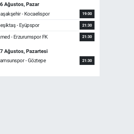
6 Ağustos, Pazar
aşakşehir - Kocaelispor
19:00
eşiktaş - Eyüpspor
21:30
med - Erzurumspor FK
21:30
7 Ağustos, Pazartesi
amsunspor - Göztepe
21:30