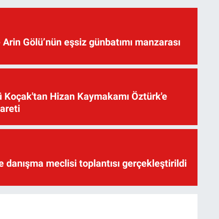
 Arin Gölü’nün eşsiz günbatımı manzarası
üsü Koçak'tan Hizan Kaymakamı Öztürk'e
yareti
te danışma meclisi toplantısı gerçekleştirildi