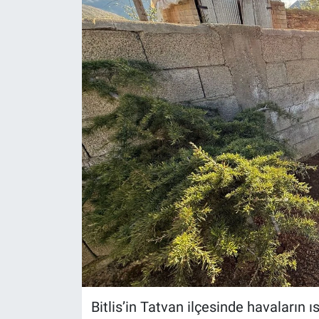
Gündem
Kültür-Sanat
Magazin
Politika
Resmi İlanlar
Sağlık
Siyaset
Spor
Bitlis’in Tatvan ilçesinde havaların ı
Yerel