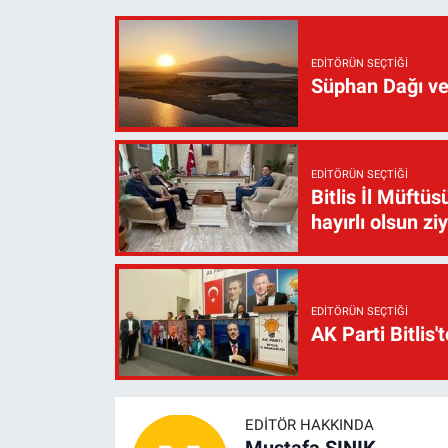
EDITÖRÜN SEÇTIĞI
Süphan Dağı ve
EDITÖRÜN SEÇTIĞI
Bitlis İl Müft
hayırlı olsun zi
EDITÖRÜN SEÇTIĞI
AK Parti Bitlis'
EDITÖR HAKKINDA