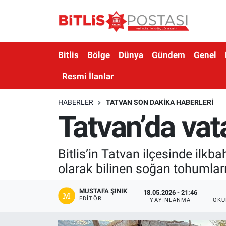
Asayiş
Nöbetçi Eczaneler
Bitlis
Bölge
Dünya
Gündem
Genel
Bilim ve Teknoloji
Bitlis Hava Durumu
Resmi İlanlar
Bölge
Bitlis Trafik Yoğunluk Haritası
HABERLER
TATVAN SON DAKIKA HABERLERI
Tatvan’da vat
Çevre
Süper Lig Puan Durumu ve Fikstür
Dünya
Tüm Manşetler
Bitlis’in Tatvan ilçesinde ilkba
olarak bilinen soğan tohumlar
Eğitim
Son Dakika Haberleri
MUSTAFA ŞINIK
Ekonomi
Haber Arşivi
18.05.2026 - 21:46
EDITÖR
YAYINLANMA
OKU
Genel