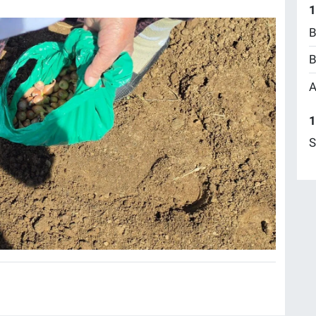
1
B
B
A
1
S