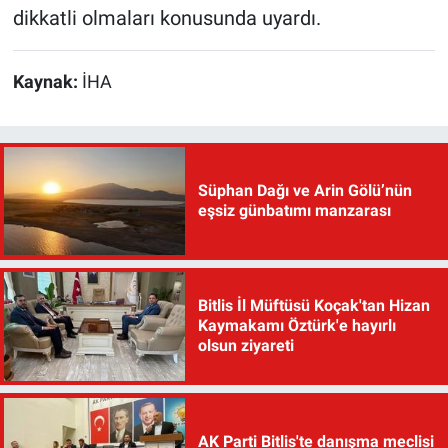
dikkatli olmaları konusunda uyardı.
Kaynak:
İHA
Süphan Dağı ve Arin Gölü’nün
eşsiz günbatımı manzarası
Bitlis İl Müftüsü Koçak'tan Hizan
Kaymakamı Öztürk'e hayırlı
olsun ziyareti
AK Parti Bitlis'te danışma meclisi