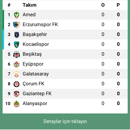
#
Takım
O
P
Amed
0
0
1
Erzurumspor FK
0
0
2
Başakşehir
0
0
3
Kocaelispor
0
0
4
Beşiktaş
0
0
5
Eyüpspor
0
0
6
Galatasaray
0
0
7
Çorum FK
0
0
8
Gaziantep FK
0
0
9
Alanyaspor
0
0
10
Detaylar için tıklayın