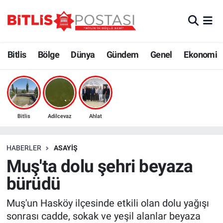
Asayiş
Nöbetçi Eczaneler
Bitlis
Bölge
Dünya
Gündem
Genel
Ekonomi
Bilim ve Teknoloji
Bitlis Hava Durumu
Bölge
Bitlis Trafik Yoğunluk Haritası
Çevre
Süper Lig Puan Durumu ve Fikstür
Bitlis
Adilcevaz
Ahlat
Dünya
Tüm Manşetler
HABERLER
ASAYIŞ
Muş'ta dolu şehri beyaza
Eğitim
Son Dakika Haberleri
bürüdü
Ekonomi
Haber Arşivi
Muş'un Hasköy ilçesinde etkili olan dolu yağışı
sonrası cadde, sokak ve yeşil alanlar beyaza
Genel