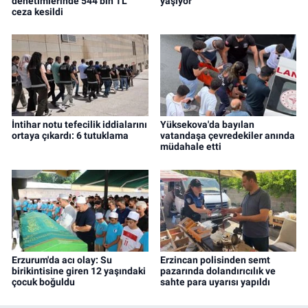
denetimlerinde 544 bin TL
yaşıyor
ceza kesildi
İntihar notu tefecilik iddialarını
Yüksekova'da bayılan
ortaya çıkardı: 6 tutuklama
vatandaşa çevredekiler anında
müdahale etti
Erzurum'da acı olay: Su
Erzincan polisinden semt
birikintisine giren 12 yaşındaki
pazarında dolandırıcılık ve
çocuk boğuldu
sahte para uyarısı yapıldı