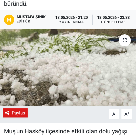
büründü.
Gündem
MUSTAFA ŞINIK
18.05.2026 - 21:20
18.05.2026 - 23:38
EDITÖR
YAYINLANMA
GÜNCELLEME
Kültür-Sanat
Magazin
Politika
Resmi İlanlar
Sağlık
Siyaset
Paylaş
-
+
A
A
Spor
Muş'un Hasköy ilçesinde etkili olan dolu yağışı
Yerel