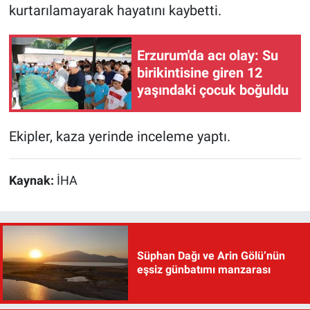
kurtarılamayarak hayatını kaybetti.
Erzurum'da acı olay: Su
birikintisine giren 12
yaşındaki çocuk boğuldu
Ekipler, kaza yerinde inceleme yaptı.
Kaynak:
İHA
Süphan Dağı ve Arin Gölü’nün
eşsiz günbatımı manzarası