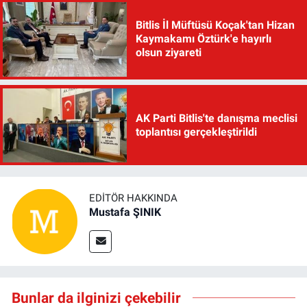
Bitlis İl Müftüsü Koçak'tan Hizan
Kaymakamı Öztürk'e hayırlı
olsun ziyareti
AK Parti Bitlis'te danışma meclisi
toplantısı gerçekleştirildi
EDITÖR HAKKINDA
Mustafa ŞINIK
Bunlar da ilginizi çekebilir