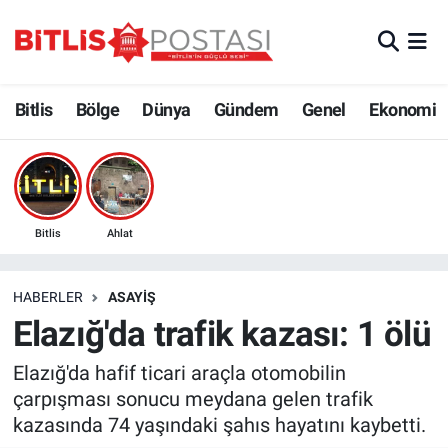
Asayiş
Nöbetçi Eczaneler
Bitlis
Bölge
Dünya
Gündem
Genel
Ekonomi
Bilim ve Teknoloji
Bitlis Hava Durumu
Bölge
Bitlis Trafik Yoğunluk Haritası
Çevre
Süper Lig Puan Durumu ve Fikstür
Bitlis
Ahlat
Dünya
Tüm Manşetler
HABERLER
ASAYIŞ
Elazığ'da trafik kazası: 1 ölü
Eğitim
Son Dakika Haberleri
Elazığ'da hafif ticari araçla otomobilin
Ekonomi
Haber Arşivi
çarpışması sonucu meydana gelen trafik
kazasında 74 yaşındaki şahıs hayatını kaybetti.
Genel