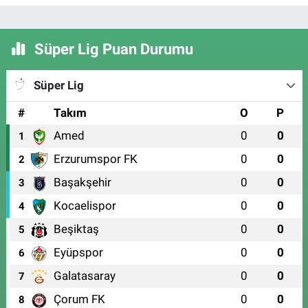
Süper Lig Puan Durumu
Süper Lig
#
Takım
O
P
Amed
0
0
1
Erzurumspor FK
0
0
2
Başakşehir
0
0
3
Kocaelispor
0
0
4
Beşiktaş
0
0
5
Eyüpspor
0
0
6
Galatasaray
0
0
7
Çorum FK
0
0
8