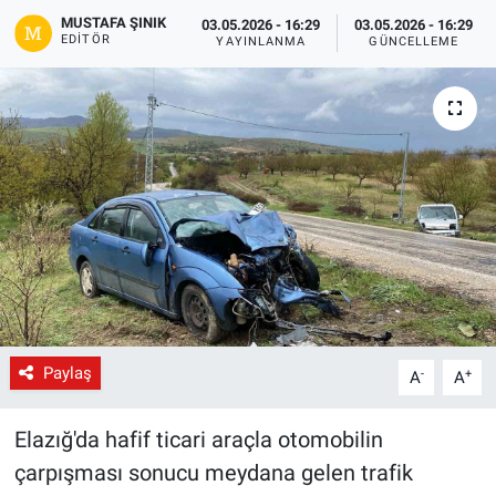
MUSTAFA ŞINIK
03.05.2026 - 16:29
03.05.2026 - 16:29
Gündem
EDITÖR
YAYINLANMA
GÜNCELLEME
Kültür-Sanat
Magazin
Politika
Resmi İlanlar
Sağlık
Paylaş
-
+
Siyaset
A
A
Spor
Elazığ'da hafif ticari araçla otomobilin
çarpışması sonucu meydana gelen trafik
Yerel