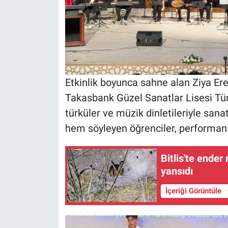
Etkinlik boyunca sahne alan Ziya Ere
Takasbank Güzel Sanatlar Lisesi Tür
türküler ve müzik dinletileriyle sana
hem söyleyen öğrenciler, performans
Bitlis'te ender
yansıdı
İçeriği Görüntüle