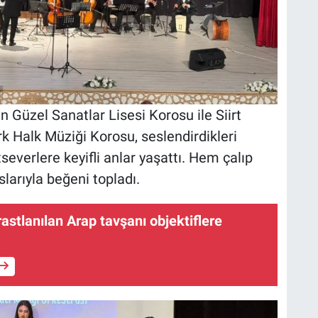
n Güzel Sanatlar Lisesi Korosu ile Siirt
k Halk Müziği Korosu, seslendirdikleri
tseverlere keyifli anlar yaşattı. Hem çalıp
larıyla beğeni topladı.
 rastlanılan Arap tavşanı objektiflere