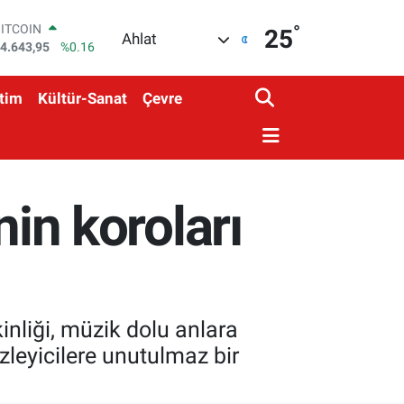
°
DOLAR
25
Ahlat
7,6006
%0.06
EURO
5,0250
%0.02
tim
Kültür-Sanat
Çevre
STERLİN
4,2398
%0.2
GRAM ALTIN
500.87
%0.12
BİST100
3.799
%70
nin koroları
BITCOIN
4.643,95
%0.16
inliği, müzik dolu anlara
izleyicilere unutulmaz bir