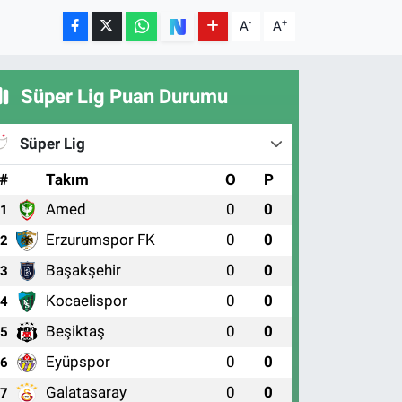
-
+
A
A
Süper Lig Puan Durumu
Süper Lig
#
Takım
O
P
Amed
0
0
1
Erzurumspor FK
0
0
2
Başakşehir
0
0
3
Kocaelispor
0
0
4
Beşiktaş
0
0
5
Eyüpspor
0
0
6
Galatasaray
0
0
7