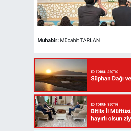
Muhabir:
Mücahit TARLAN
EDITÖRÜN SEÇTIĞI
Süphan Dağı ve
EDITÖRÜN SEÇTIĞI
Bitlis İl Müft
hayırlı olsun zi