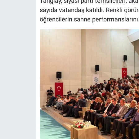
Tanğlay, siyasi parti temsilcileri, a
sayıda vatandaş katıldı. Renkli görün
öğrencilerin sahne performanslarını il