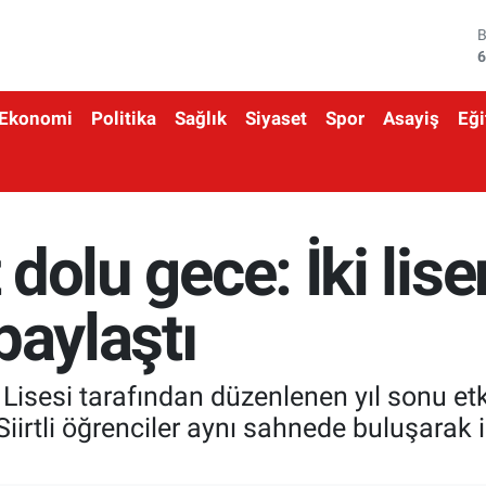
4
5
Ekonomi
Politika
Sağlık
Siyaset
Spor
Asayiş
Eği
6
6
1
t dolu gece: İki lise
6
paylaştı
 Lisesi tarafından düzenlenen yıl sonu etk
Siirtli öğrenciler aynı sahnede buluşarak 