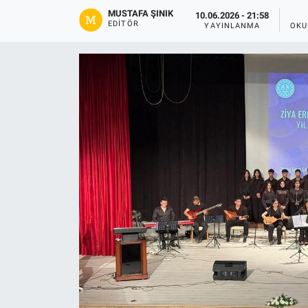
MUSTAFA ŞINIK
10.06.2026 - 21:58
Gündem
EDITÖR
YAYINLANMA
OKU
Kültür-Sanat
Magazin
Politika
Resmi İlanlar
Sağlık
Siyaset
Spor
Yerel