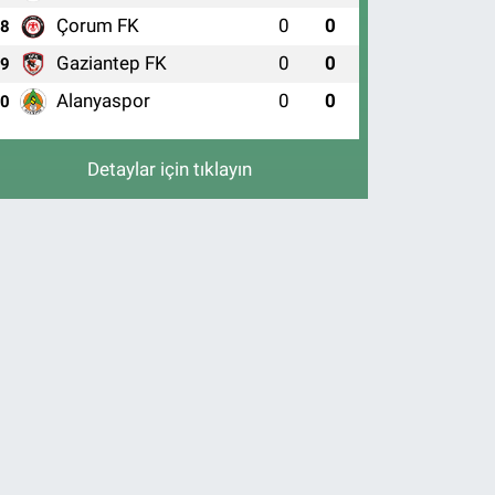
Çorum FK
0
0
8
Gaziantep FK
0
0
9
Alanyaspor
0
0
10
Detaylar için tıklayın