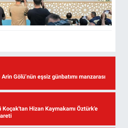
 Arin Gölü’nün eşsiz günbatımı manzarası
üsü Koçak'tan Hizan Kaymakamı Öztürk'e
yareti