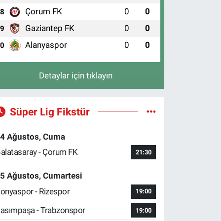
Çorum FK
0
0
8
Gaziantep FK
0
0
9
Alanyaspor
0
0
10
Detaylar için tıklayın
Süper Lig Fikstür
4 Ağustos, Cuma
alatasaray - Çorum FK
21:30
5 Ağustos, Cumartesi
onyaspor - Rizespor
19:00
asımpaşa - Trabzonspor
19:00