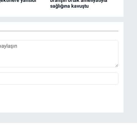
jektiflere yansıdı
branşın ortak ameliyatıyla
sağlığına kavuştu