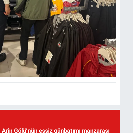
 Arin Gölü’nün eşsiz günbatımı manzarası