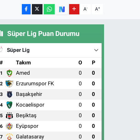
-
+
A
A
Süper Lig Puan Durumu
Süper Lig
#
Takım
O
P
Amed
0
0
1
Erzurumspor FK
0
0
2
Başakşehir
0
0
3
Kocaelispor
0
0
4
Beşiktaş
0
0
5
Eyüpspor
0
0
6
Galatasaray
0
0
7