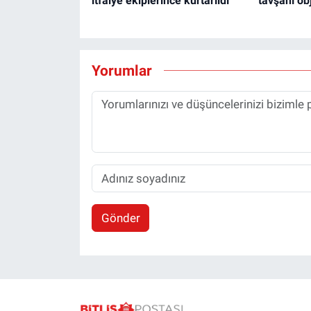
itfaiye ekiplerince kurtarıldı
tavşanı ob
Yorumlar
Gönder