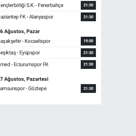
ençlerbirliği S.K. - Fenerbahçe
21:30
aziantep FK - Alanyaspor
21:30
6 Ağustos, Pazar
aşakşehir - Kocaelispor
19:00
eşiktaş - Eyüpspor
21:30
med - Erzurumspor FK
21:30
7 Ağustos, Pazartesi
amsunspor - Göztepe
21:30