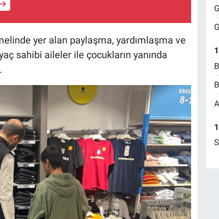
G
G
melinde yer alan paylaşma, yardımlaşma ve
1
yaç sahibi aileler ile çocukların yanında
B
.
B
A
1
S