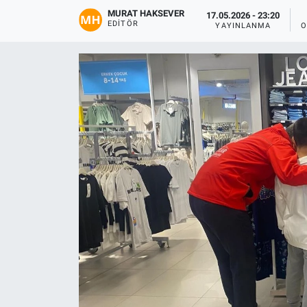
MURAT HAKSEVER
17.05.2026 - 23:20
Gündem
EDITÖR
YAYINLANMA
O
Kültür-Sanat
Magazin
Politika
Resmi İlanlar
Sağlık
Siyaset
Spor
Yerel