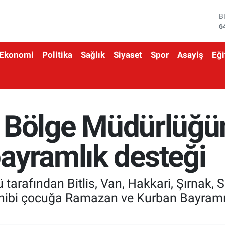
D
4
E
5
Ekonomi
Politika
Sağlık
Siyaset
Spor
Asayiş
Eği
S
6
G
6
B
1
ar Bölge Müdürlüğü
B
6
ayramlık desteği
 tarafından Bitlis, Van, Hakkari, Şırnak, 
sahibi çocuğa Ramazan ve Kurban Bayramı