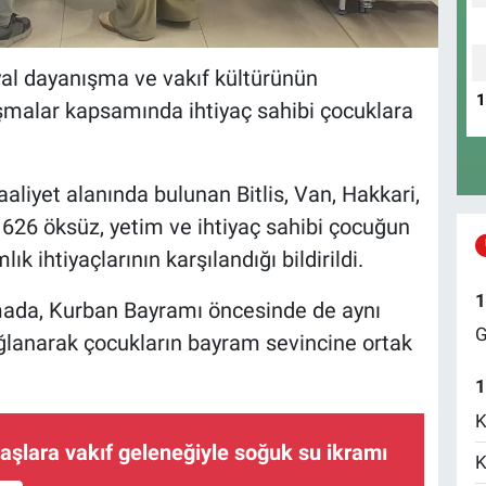
yal dayanışma ve vakıf kültürünün
şmalar kapsamında ihtiyaç sahibi çocuklara
aliyet alanında bulunan Bitlis, Van, Hakkari,
n 626 öksüz, yetim ve ihtiyaç sahibi çocuğun
ihtiyaçlarının karşılandığı bildirildi.
1
mada, Kurban Bayramı öncesinde de aynı
G
ğlanarak çocukların bayram sevincine ortak
1
K
daşlara vakıf geleneğiyle soğuk su ikramı
K