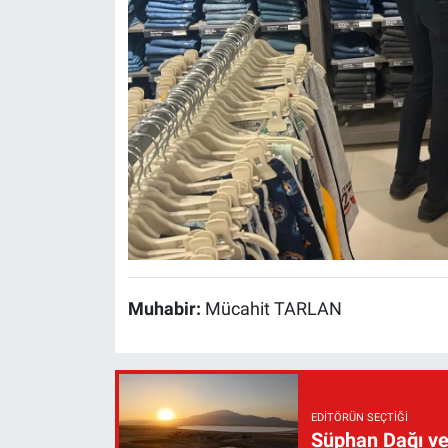
Muhabir:
Mücahit TARLAN
EDITÖRÜN SEÇTIĞI
Süphan Dağı ve