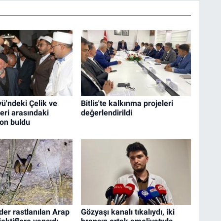
ü'ndeki Çelik ve
Bitlis'te kalkınma projeleri
leri arasındaki
değerlendirildi
on buldu
nder rastlanılan Arap
Gözyaşı kanalı tıkalıydı, iki