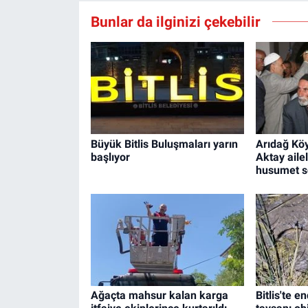
Bunlar da ilginizi çekebilir
Büyük Bitlis Buluşmaları yarın
Arıdağ Köy
başlıyor
Aktay aile
husumet s
Ağaçta mahsur kalan karga
Bitlis'te e