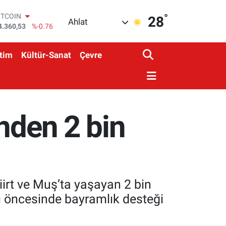
°
OLAR
28
Ahlat
7,7069
%0.17
URO
5,0265
%0.01
tim
Kültür-Sanat
Çevre
TERLİN
4,1897
%0.02
RAM ALTIN
574.81
%1.44
İST100
3.887
%64
nden 2 bin
ITCOIN
4.360,53
%-0.76
Siirt ve Muş’ta yaşayan 2 bin
 öncesinde bayramlık desteği