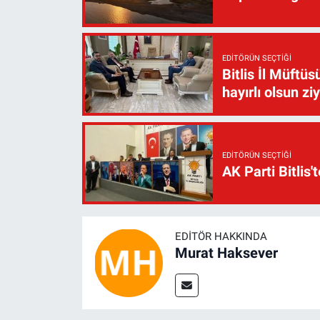
EDITÖRÜN SEÇTIĞI
Bitlis İl Müft
hayırlı olsun zi
EDITÖRÜN SEÇTIĞI
AK Parti Bitlis'
EDITÖR HAKKINDA
Murat Haksever