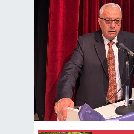
Gündem
Kültür-Sanat
Magazin
Politika
Resmi İlanlar
Sağlık
Siyaset
Spor
Yerel