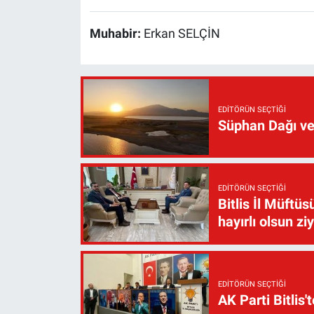
Muhabir:
Erkan SELÇİN
EDITÖRÜN SEÇTIĞI
Süphan Dağı ve
EDITÖRÜN SEÇTIĞI
Bitlis İl Müft
hayırlı olsun zi
EDITÖRÜN SEÇTIĞI
AK Parti Bitlis'