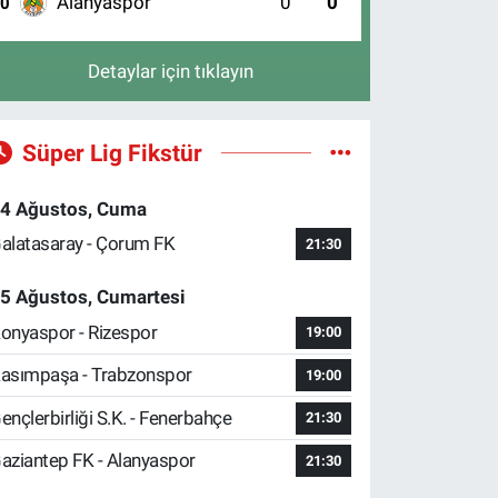
Alanyaspor
0
0
10
Detaylar için tıklayın
Süper Lig Fikstür
4 Ağustos, Cuma
alatasaray - Çorum FK
21:30
5 Ağustos, Cumartesi
onyaspor - Rizespor
19:00
asımpaşa - Trabzonspor
19:00
ençlerbirliği S.K. - Fenerbahçe
21:30
aziantep FK - Alanyaspor
21:30