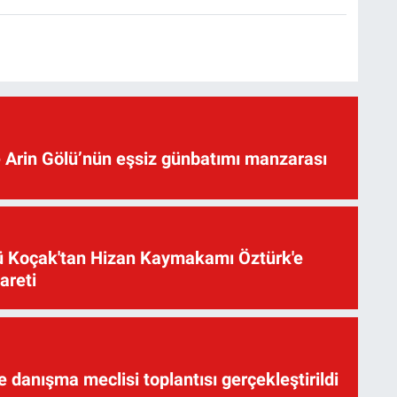
 Arin Gölü’nün eşsiz günbatımı manzarası
üsü Koçak'tan Hizan Kaymakamı Öztürk'e
yareti
te danışma meclisi toplantısı gerçekleştirildi