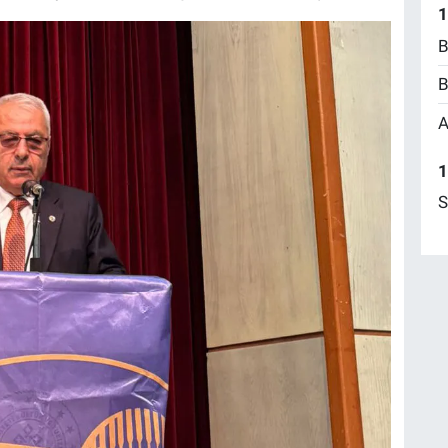
1
B
B
A
1
S