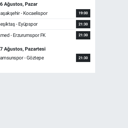
6 Ağustos, Pazar
aşakşehir - Kocaelispor
19:00
eşiktaş - Eyüpspor
21:30
med - Erzurumspor FK
21:30
7 Ağustos, Pazartesi
amsunspor - Göztepe
21:30