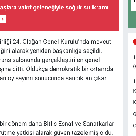
daşlara vakıf geleneğiyle soğuk su ikramı
Birliği 24. Olağan Genel Kurulu’nda mevcut
ini alarak yeniden başkanlığa seçildi.
1
rans salonunda gerçekleştirilen genel
G
aşına gitti. Oldukça demokratik bir ortamda
ılan oy sayımı sonucunda sandıktan çıkan
1
K
K
G
 bir dönem daha Bitlis Esnaf ve Sanatkarlar
G
ürütme yetkisi alarak güven tazelemiş oldu.