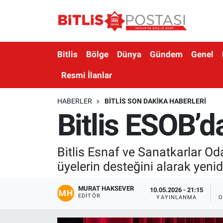
Asayiş
Nöbetçi Eczaneler
Bitlis
Bölge
Dünya
Gündem
Genel
Bilim ve Teknoloji
Bitlis Hava Durumu
Resmi İlanlar
Bölge
Bitlis Trafik Yoğunluk Haritası
HABERLER
BITLIS SON DAKIKA HABERLERI
Bitlis ESOB’d
Çevre
Süper Lig Puan Durumu ve Fikstür
Dünya
Tüm Manşetler
Bitlis Esnaf ve Sanatkarlar Od
üyelerin desteğini alarak yeni
Eğitim
Son Dakika Haberleri
MURAT HAKSEVER
Ekonomi
Haber Arşivi
10.05.2026 - 21:15
EDITÖR
YAYINLANMA
O
Genel