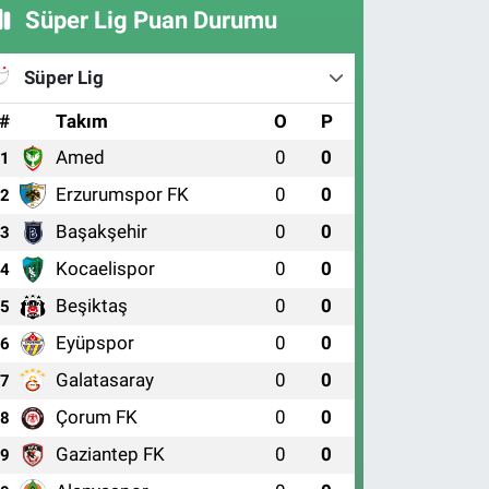
Süper Lig Puan Durumu
Süper Lig
#
Takım
O
P
Amed
0
0
1
Erzurumspor FK
0
0
2
Başakşehir
0
0
3
Kocaelispor
0
0
4
Beşiktaş
0
0
5
Eyüpspor
0
0
6
Galatasaray
0
0
7
Çorum FK
0
0
8
Gaziantep FK
0
0
9