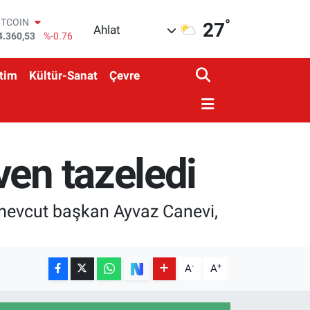
°
OLAR
27
Ahlat
7,7069
%0.17
URO
5,0265
%0.01
tim
Kültür-Sanat
Çevre
TERLİN
4,1897
%0.02
RAM ALTIN
618.49
%2.12
İST100
3.887
%64
ven tazeledi
ITCOIN
4.360,53
%-0.76
a mevcut başkan Ayvaz Canevi,
-
+
A
A