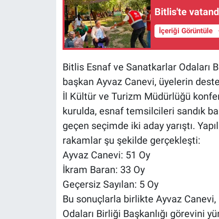
Bitlis'te vatan
İçeriği Görüntüle
Bitlis Esnaf ve Sanatkarlar Odaları 
başkan Ayvaz Canevi, üyelerin desteğ
İl Kültür ve Turizm Müdürlüğü konfe
kurulda, esnaf temsilcileri sandık b
geçen seçimde iki aday yarıştı. Yap
rakamlar şu şekilde gerçekleşti:
Ayvaz Canevi: 51 Oy
İkram Baran: 33 Oy
Geçersiz Sayılan: 5 Oy
Bu sonuçlarla birlikte Ayvaz Canevi,
Odaları Birliği Başkanlığı görevini y