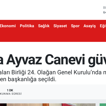
D
4
E
5
Ekonomi
Politika
Sağlık
Siyaset
Spor
Asayiş
Eği
S
6
G
6
B
1
a Ayvaz Canevi gü
B
6
aları Birliği 24. Olağan Genel Kurulu’nd
den başkanlığa seçildi.
1 DK
KUNMA SÜRESI