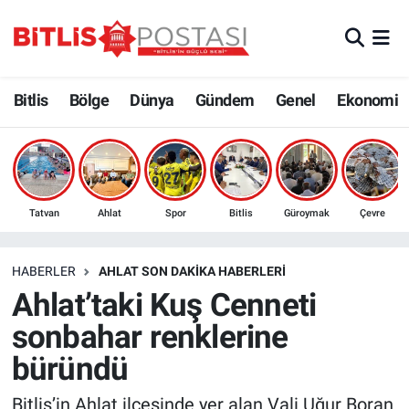
Asayiş
Nöbetçi Eczaneler
Bitlis
Bölge
Dünya
Gündem
Genel
Ekonomi
Bilim ve Teknoloji
Bitlis Hava Durumu
Bölge
Bitlis Trafik Yoğunluk Haritası
Çevre
Süper Lig Puan Durumu ve Fikstür
Tatvan
Ahlat
Spor
Bitlis
Güroymak
Çevre
Dünya
Tüm Manşetler
HABERLER
AHLAT SON DAKIKA HABERLERI
Ahlat’taki Kuş Cenneti
Eğitim
Son Dakika Haberleri
sonbahar renklerine
Ekonomi
Haber Arşivi
büründü
Genel
Bitlis’in Ahlat ilçesinde yer alan Vali Uğur Boran