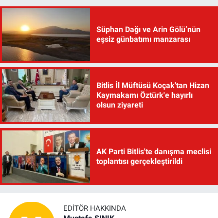
Süphan Dağı ve Arin Gölü’nün
eşsiz günbatımı manzarası
Bitlis İl Müftüsü Koçak'tan Hizan
Kaymakamı Öztürk'e hayırlı
olsun ziyareti
AK Parti Bitlis'te danışma meclisi
toplantısı gerçekleştirildi
EDITÖR HAKKINDA