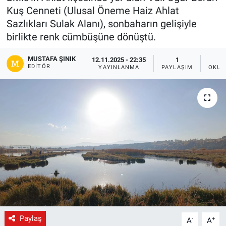
Kuş Cenneti (Ulusal Öneme Haiz Ahlat
Gündem
Sazlıkları Sulak Alanı), sonbaharın gelişiyle
birlikte renk cümbüşüne dönüştü.
Kültür-Sanat
MUSTAFA ŞINIK
12.11.2025 - 22:35
1
EDITÖR
YAYINLANMA
PAYLAŞIM
OKUN
Magazin
Politika
Resmi İlanlar
Sağlık
Siyaset
Spor
Paylaş
-
+
A
A
Yerel