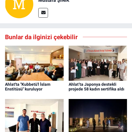
Mustafa ŞINIK
Bunlar da ilginizi çekebilir
Ahlat'ta "Kubbetü'l İslam
Ahlat’ta Japonya destekli
Enstitüsü" kuruluyor
projede 58 kadın sertifika aldı