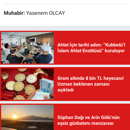
Muhabir:
Yasenem OLCAY
Ahlat İçin tarihi adım: “Kubbetü’l
İslam Ahlat Enstitüsü” kuruluyor
Gram altında 8 bin TL heyecanı!
Uzman beklenen zamanı
açıkladı
Süphan Dağı ve Arin Gölü’nün
eşsiz günbatımı manzarası