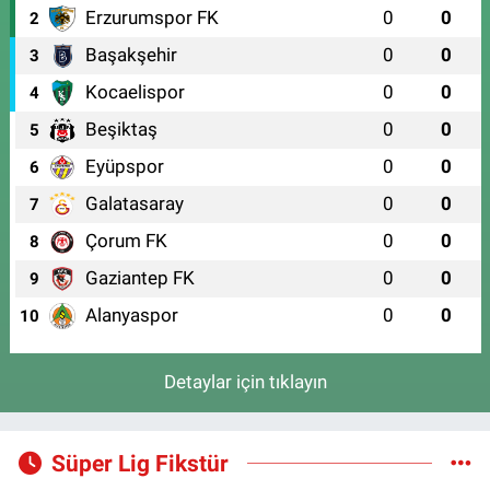
Erzurumspor FK
0
0
2
Başakşehir
0
0
3
Kocaelispor
0
0
4
Beşiktaş
0
0
5
Eyüpspor
0
0
6
Galatasaray
0
0
7
Çorum FK
0
0
8
Gaziantep FK
0
0
9
Alanyaspor
0
0
10
Detaylar için tıklayın
Süper Lig Fikstür