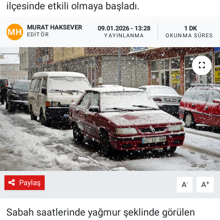
ilçesinde etkili olmaya başladı.
Gündem
MURAT HAKSEVER
09.01.2026 - 13:28
1 DK
EDITÖR
YAYINLANMA
OKUNMA SÜRESI
Kültür-Sanat
Magazin
Politika
Resmi İlanlar
Sağlık
Siyaset
Paylaş
-
+
A
A
Spor
Sabah saatlerinde yağmur şeklinde görülen
Yerel