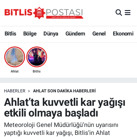
Asayiş
Nöbetçi Eczaneler
Bitlis
Bölge
Dünya
Gündem
Genel
Ekonomi
Bilim ve Teknoloji
Bitlis Hava Durumu
Bölge
Bitlis Trafik Yoğunluk Haritası
Çevre
Süper Lig Puan Durumu ve Fikstür
Ahlat
Bitlis
Dünya
Tüm Manşetler
HABERLER
AHLAT SON DAKIKA HABERLERI
Ahlat’ta kuvvetli kar yağışı
Eğitim
Son Dakika Haberleri
etkili olmaya başladı
Ekonomi
Haber Arşivi
Meteoroloji Genel Müdürlüğü’nün uyarısını
yaptığı kuvvetli kar yağışı, Bitlis’in Ahlat
Genel