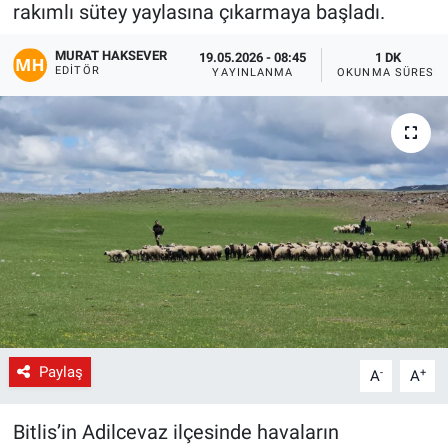
rakımlı sütey yaylasına çıkarmaya başladı.
Gündem
MURAT HAKSEVER
19.05.2026 - 08:45
1 DK
EDITÖR
YAYINLANMA
OKUNMA SÜRESI
Kültür-Sanat
Magazin
Politika
Resmi İlanlar
Sağlık
Siyaset
Paylaş
-
+
A
A
Spor
Bitlis’in Adilcevaz ilçesinde havaların
Yerel