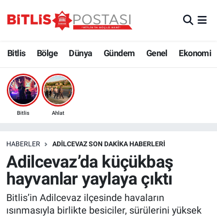
Asayiş
Nöbetçi Eczaneler
Bitlis
Bölge
Dünya
Gündem
Genel
Ekonomi
Bilim ve Teknoloji
Bitlis Hava Durumu
Bölge
Bitlis Trafik Yoğunluk Haritası
Çevre
Süper Lig Puan Durumu ve Fikstür
Bitlis
Ahlat
Dünya
Tüm Manşetler
HABERLER
ADILCEVAZ SON DAKIKA HABERLERI
Adilcevaz’da küçükbaş
Eğitim
Son Dakika Haberleri
hayvanlar yaylaya çıktı
Ekonomi
Haber Arşivi
Bitlis’in Adilcevaz ilçesinde havaların
ısınmasıyla birlikte besiciler, sürülerini yüksek
Genel