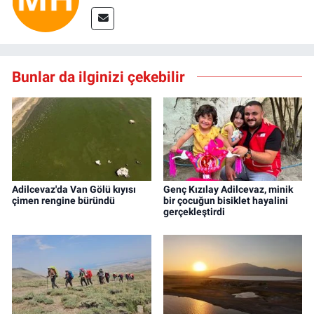
Bunlar da ilginizi çekebilir
Adilcevaz'da Van Gölü kıyısı
Genç Kızılay Adilcevaz, minik
çimen rengine büründü
bir çocuğun bisiklet hayalini
gerçekleştirdi