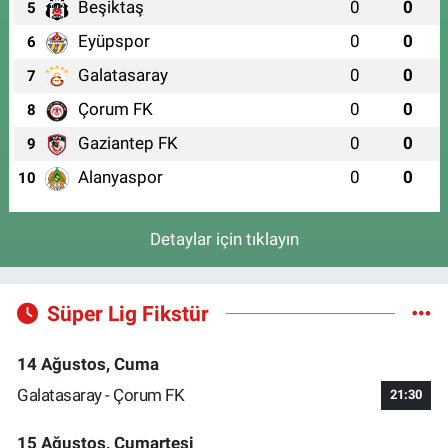
Beşiktaş
0
0
5
Eyüpspor
0
0
6
Galatasaray
0
0
7
Çorum FK
0
0
8
Gaziantep FK
0
0
9
Alanyaspor
0
0
10
Detaylar için tıklayın
Süper Lig Fikstür
14 Ağustos, Cuma
Galatasaray - Çorum FK
21:30
15 Ağustos, Cumartesi