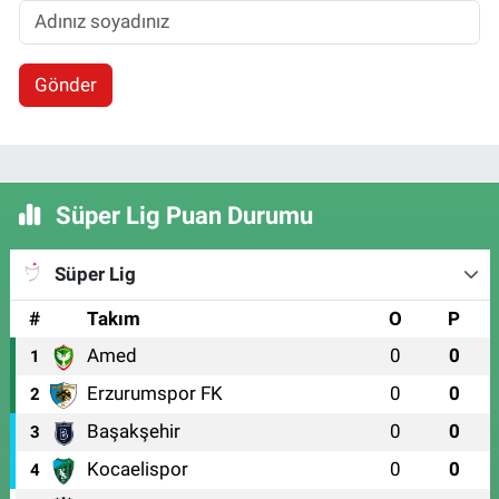
Gönder
Süper Lig Puan Durumu
Süper Lig
#
Takım
O
P
Amed
0
0
1
Erzurumspor FK
0
0
2
Başakşehir
0
0
3
Kocaelispor
0
0
4