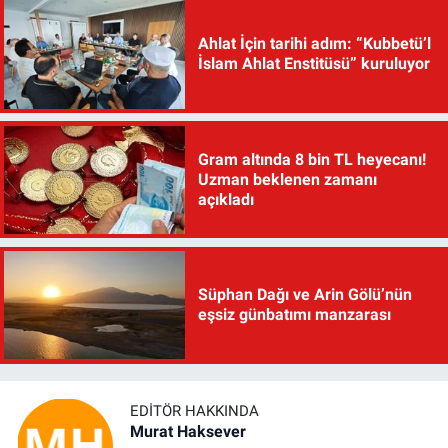
Ahlat İçin tarihi adım: “Kubbetü’l
İslam Ahlat Enstitüsü” kuruluyor
Gram altında 8 bin TL heyecanı!
Uzman beklenen zamanı
açıkladı
Süphan Dağı ve Arin Gölü’nün
eşsiz günbatımı manzarası
EDITÖR HAKKINDA
Murat Haksever