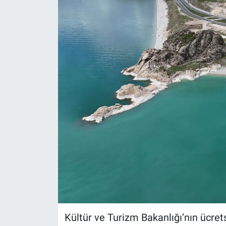
Gündem
Kültür-Sanat
Magazin
Politika
Resmi İlanlar
Sağlık
Siyaset
Spor
Kültür ve Turizm Bakanlığı’nın ücrets
Yerel