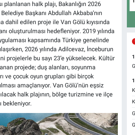
sı planlanan halk plajı, Bakanlığın 2026
z Belediye Başkanı Abdullah Akbaba’nın
 dahil edilen proje ile Van Gölü kıyısında
nı oluşturulması hedefleniyor. 2019 yılında
jı uygulaması kapsamında Türkiye genelinde
ulaşırken, 2026 yılında Adilcevaz, İnceburun
1
i projelerle bu sayı 23’e yükselecek. Kültür
G
lanan projede; duş alanları, soyunma
rı ve çocuk oyun grupları gibi birçok
1
ulması amaçlanıyor. Van Gölü’nün eşsiz
K
acak halk plajının, bölge turizmine ve ilçe
K
 bekleniyor.
G
G