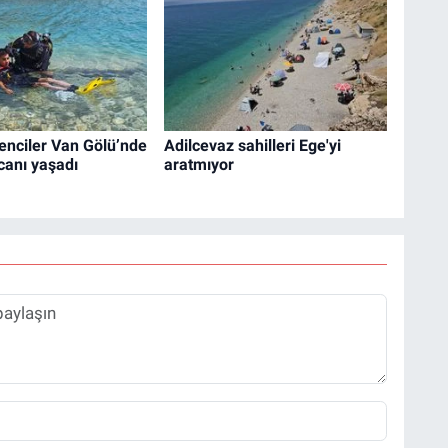
renciler Van Gölü’nde
Adilcevaz sahilleri Ege'yi
canı yaşadı
aratmıyor