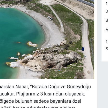
1
B
B
A
1
S
lparslan Nacar, “Burada Doğu ve Güneydoğu
acaktır. Plajlarımız 3 kısımdan oluşacak.
 bölgede bulunan sadece bayanlara özel