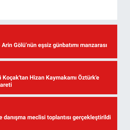
 Arin Gölü’nün eşsiz günbatımı manzarası
üsü Koçak'tan Hizan Kaymakamı Öztürk'e
yareti
te danışma meclisi toplantısı gerçekleştirildi