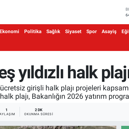
D
4
E
5
Ekonomi
Politika
Sağlık
Siyaset
Spor
Asayiş
Eği
S
6
G
6
B
1
ş yıldızlı halk plaj
B
6
cretsiz girişli halk plajı projeleri kapsam
halk plajı, Bakanlığın 2026 yatırım progra
1
2 DK
AYLAŞIM
OKUNMA SÜRESI