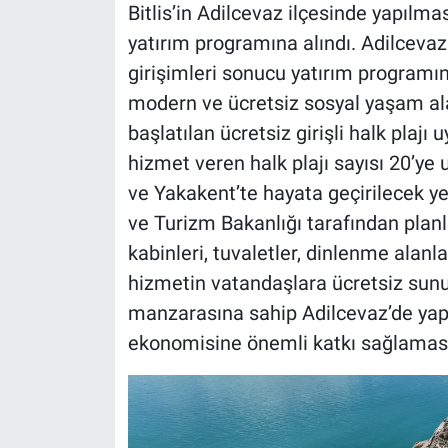
Bitlis’in Adilcevaz ilçesinde yapılma
yatırım programına alındı. Adilceva
girişimleri sonucu yatırım programına
modern ve ücretsiz sosyal yaşam ala
başlatılan ücretsiz girişli halk pla
hizmet veren halk plajı sayısı 20’ye 
ve Yakakent’te hayata geçirilecek yen
ve Turizm Bakanlığı tarafından plan
kabinleri, tuvaletler, dinlenme alanla
hizmetin vatandaşlara ücretsiz sun
manzarasına sahip Adilcevaz’de yapıl
ekonomisine önemli katkı sağlaması