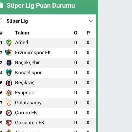
Süper Lig Puan Durumu
Süper Lig
#
Takım
O
P
Amed
0
0
1
Erzurumspor FK
0
0
2
Başakşehir
0
0
3
Kocaelispor
0
0
4
Beşiktaş
0
0
5
Eyüpspor
0
0
6
Galatasaray
0
0
7
Çorum FK
0
0
8
Gaziantep FK
0
0
9