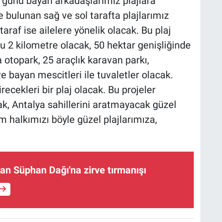
7 günü bayan arkadaşlarımız plajlara
de bulunan sağ ve sol tarafta plajlarımız
taraf ise ailelere yönelik olacak. Bu plaj
u 2 kilometre olacak, 50 hektar genişliğinde
 otopark, 25 araçlık karavan parkı,
e bayan mescitleri ile tuvaletler olacak.
cekleri bir plaj olacak. Bu projeler
k, Antalya sahillerini aratmayacak güzel
m halkımızı böyle güzel plajlarımıza,
dan Süphan Dağı'na zirve tırmanışı