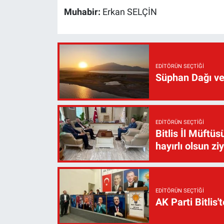
Muhabir:
Erkan SELÇİN
EDITÖRÜN SEÇTIĞI
Süphan Dağı ve
EDITÖRÜN SEÇTIĞI
Bitlis İl Müft
hayırlı olsun zi
EDITÖRÜN SEÇTIĞI
AK Parti Bitlis'