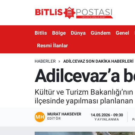
Asayiş
Nöbetçi Eczaneler
Bitlis
Bölge
Dünya
Gündem
Genel
Bilim ve Teknoloji
Bitlis Hava Durumu
Resmi İlanlar
Bölge
Bitlis Trafik Yoğunluk Haritası
HABERLER
ADILCEVAZ SON DAKIKA HABERLERI
Adilcevaz’a be
Çevre
Süper Lig Puan Durumu ve Fikstür
Dünya
Tüm Manşetler
Kültür ve Turizm Bakanlığı’nın ü
ilçesinde yapılması planlanan 
Eğitim
Son Dakika Haberleri
MURAT HAKSEVER
Ekonomi
Haber Arşivi
14.05.2026 - 09:30
EDITÖR
YAYINLANMA
P
Genel