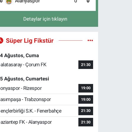
Alanyaspor
0
0
10
Detaylar için tıklayın
Süper Lig Fikstür
4 Ağustos, Cuma
alatasaray - Çorum FK
21:30
5 Ağustos, Cumartesi
onyaspor - Rizespor
19:00
asımpaşa - Trabzonspor
19:00
ençlerbirliği S.K. - Fenerbahçe
21:30
aziantep FK - Alanyaspor
21:30