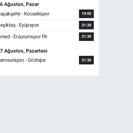
6 Ağustos, Pazar
aşakşehir - Kocaelispor
19:00
eşiktaş - Eyüpspor
21:30
med - Erzurumspor FK
21:30
7 Ağustos, Pazartesi
amsunspor - Göztepe
21:30