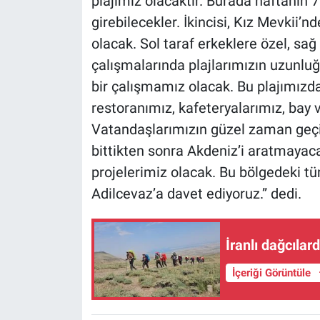
plajımız olacaktır. Burada haftanın 
girebilecekler. İkincisi, Kız Mevkii’n
olacak. Sol taraf erkeklere özel, sağ 
çalışmalarında plajlarımızın uzunluğ
bir çalışmamız olacak. Bu plajımızda
restoranımız, kafeteryalarımız, bay v
Vatandaşlarımızın güzel zaman geçire
bittikten sonra Akdeniz’i aratmayaca
projelerimiz olacak. Bu bölgedeki tü
Adilcevaz’a davet ediyoruz.” dedi.
İranlı dağcılar
İçeriği Görüntüle