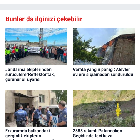
Bunlar da ilginizi çekebilir
Jandarma ekiplerinden
Van'da yangın paniği: Alevler
sürücülere 'Reflektör tak,
evlere sıçramadan söndürüldü
görünür ol' uyarısı
Erzurum'da balkondaki
2885 rakımlı Palandöken
gerginlik ekiplerin
Geçidi'nde feci kaza