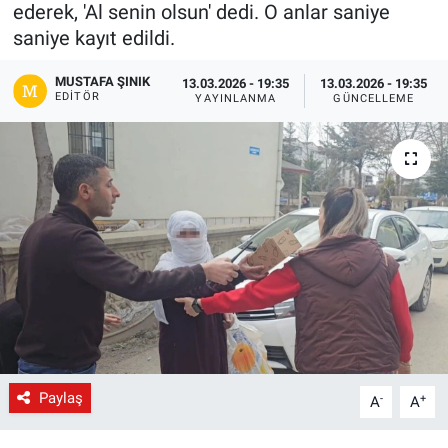
ederek, 'Al senin olsun' dedi. O anlar saniye
Gündem
saniye kayıt edildi.
MUSTAFA ŞINIK
13.03.2026 - 19:35
13.03.2026 - 19:35
Kültür-Sanat
EDITÖR
YAYINLANMA
GÜNCELLEME
Magazin
Politika
Resmi İlanlar
Sağlık
Siyaset
Spor
Paylaş
-
+
A
A
Yerel