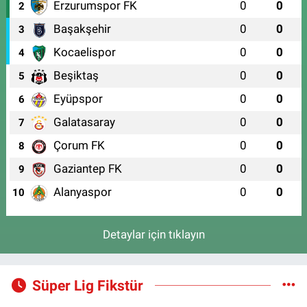
Erzurumspor FK
0
0
2
Başakşehir
0
0
3
Kocaelispor
0
0
4
Beşiktaş
0
0
5
Eyüpspor
0
0
6
Galatasaray
0
0
7
Çorum FK
0
0
8
Gaziantep FK
0
0
9
Alanyaspor
0
0
10
Detaylar için tıklayın
Süper Lig Fikstür