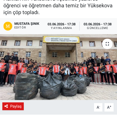
öğrenci ve öğretmen daha temiz bir Yüksekova
Gündem
için çöp topladı.
Kültür-Sanat
MUSTAFA ŞINIK
03.06.2026 - 17:38
03.06.2026 - 17:38
EDITÖR
YAYINLANMA
GÜNCELLEME
Magazin
Politika
Resmi İlanlar
Sağlık
Siyaset
Spor
Paylaş
-
+
A
A
Yerel