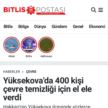
Asayiş
Nöbetçi Eczaneler
Bitlis
Bölge
Dünya
Gündem
Genel
Ekonomi
Bilim ve Teknoloji
Bitlis Hava Durumu
Bölge
Bitlis Trafik Yoğunluk Haritası
Çevre
Süper Lig Puan Durumu ve Fikstür
Ahlat
Bitlis
Adilcevaz
Dünya
Tüm Manşetler
HABERLER
ÇEVRE
Yüksekova'da 400 kişi
Eğitim
Son Dakika Haberleri
çevre temizliği için el ele
Ekonomi
Haber Arşivi
verdi
Genel
Hakkari'nin Yüksekova ilçesinde yüzlerce