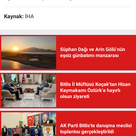
Kaynak:
İHA
Süphan Dağı ve Arin Gölü’nün
eşsiz günbatımı manzarası
Bitlis İl Müftüsü Koçak'tan Hizan
Kaymakamı Öztürk'e hayırlı
olsun ziyareti
AK Parti Bitlis'te danışma meclisi
toplantısı gerçekleştirildi