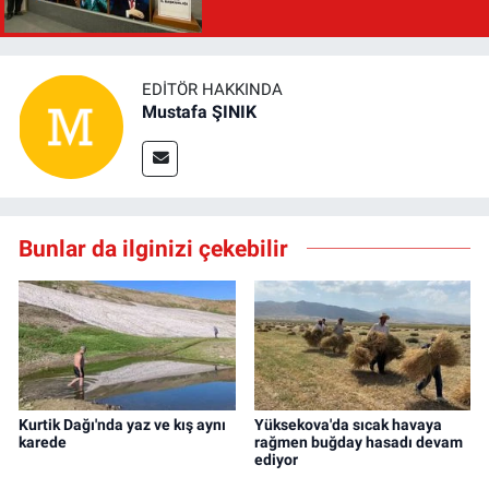
EDITÖR HAKKINDA
Mustafa ŞINIK
Bunlar da ilginizi çekebilir
Kurtik Dağı'nda yaz ve kış aynı
Yüksekova'da sıcak havaya
karede
rağmen buğday hasadı devam
ediyor