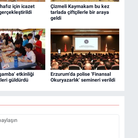
hafız için icazet
Çizmeli Kaymakam bu kez
erçekleştirildi
tarlada çiftçilerle bir araya
geldi
şamba' etkinliği
Erzurum'da polise 'Finansal
leri güldürdü
Okuryazarlık' semineri verildi