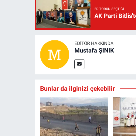
EDITÖRÜN SEÇTIĞI
AK Parti Bitlis'
EDITÖR HAKKINDA
Mustafa ŞINIK
Bunlar da ilginizi çekebilir