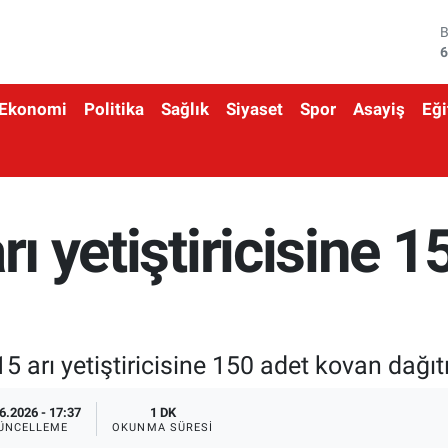
6
4
Ekonomi
Politika
Sağlık
Siyaset
Spor
Asayiş
Eği
5
6
6
rı yetiştiricisine 
1
5 arı yetiştiricisine 150 adet kovan dağıtı
6.2026 - 17:37
1 DK
ÜNCELLEME
OKUNMA SÜRESI