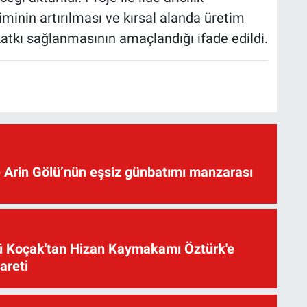
etiminin artırılması ve kırsal alanda üretim
 katkı sağlanmasının amaçlandığı ifade edildi.
 Arin Gölü’nün eşsiz günbatımı manzarası
üsü Koçak'tan Hizan Kaymakamı Öztürk'e
yareti