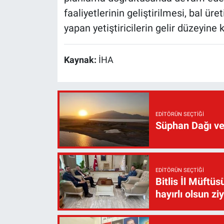
faaliyetlerinin geliştirilmesi, bal ür
yapan yetiştiricilerin gelir düzeyine
Kaynak:
İHA
EDITÖRÜN SEÇTIĞI
Süphan Dağı ve
EDITÖRÜN SEÇTIĞI
Bitlis İl Müft
hayırlı olsun zi