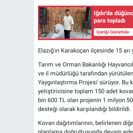
Iğdır'da düğün
para topladı
İçeriği Görüntüle
Elazığ'ın Karakoçan ilçesinde 15 arı y
Tarım ve Orman Bakanlığı Hayvancıl
ve il müdürlüğü tarafından yürütülen 'E
Yaygınlaştırma Projesi' sürüyor. Bu
yetiştiricisine toplam 150 adet kova
bin 600 TL olan projenin 1 milyon 500
desteği olarak karşılandığı bildirildi.
Kovan dağıtımlarının, belirlenen diğer
planlama doğrultusunda devam edeceği