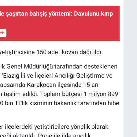
de şaşırtan bahşiş yöntemi: Davulunu kırıp
etiştiricisine 150 adet kovan dağıtıldı.
ık Genel Müdürlüğü tarafından desteklenen
lazığ İli ve İlçeleri Arıcılığı Geliştirme ve
 kapsamda Karakoçan ilçesinde 15 arı
n teslim edildi. Toplam bütçesi 1 milyon 899
 bin TL'lik kısmının bakanlık tarafından hibe
 ilçelerdeki yetiştiricilere yönelik olarak
 aktarıldı. Proje ile ilde arıcılık