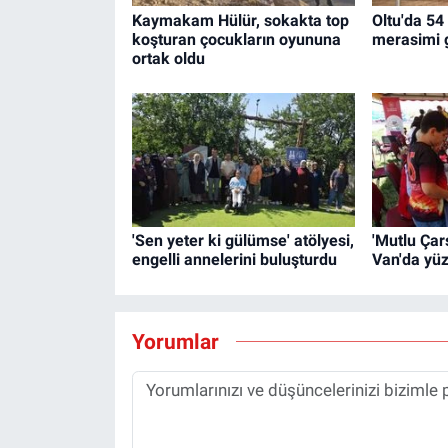
Kaymakam Hülür, sokakta top
Oltu'da 54 
koşturan çocukların oyununa
merasimi g
ortak oldu
'Sen yeter ki gülümse' atölyesi,
'Mutlu Çar
engelli annelerini buluşturdu
Van'da yüz
Yorumlar