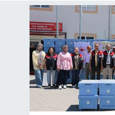
Gündem
Kültür-Sanat
Magazin
Politika
Resmi İlanlar
Sağlık
Siyaset
Spor
Yerel