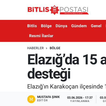
Asayiş
Nöbetçi Eczaneler
Bitlis
Bölge
Dünya
Gündem
Genel
Bilim ve Teknoloji
Bitlis Hava Durumu
Resmi İlanlar
Bölge
Bitlis Trafik Yoğunluk Haritası
HABERLER
BÖLGE
Elazığ’da 15 a
Çevre
Süper Lig Puan Durumu ve Fikstür
Dünya
Tüm Manşetler
desteği
Eğitim
Son Dakika Haberleri
Elazığ'ın Karakoçan ilçesinde 1
Ekonomi
Haber Arşivi
MUSTAFA ŞINIK
03.06.2026 - 17:37
03.0
EDITÖR
YAYINLANMA
G
Genel