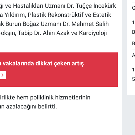
 ve Hastalıkları Uzmanı Dr. Tuğçe İncekürk
G
a Yıldırım, Plastik Rekonstrüktif ve Estetik
1
lak Burun Boğaz Uzmanı Dr. Mehmet Salih
B
kşin, Tabip Dr. Ahin Azak ve Kardiyoloji
B
A
 vakalarında dikkat çeken artış
1
S
rlikte hem poliklinik hizmetlerinin
 azalacağını belirtti.