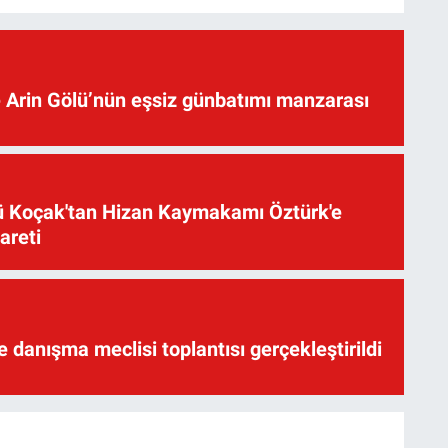
 Arin Gölü’nün eşsiz günbatımı manzarası
üsü Koçak'tan Hizan Kaymakamı Öztürk'e
yareti
te danışma meclisi toplantısı gerçekleştirildi