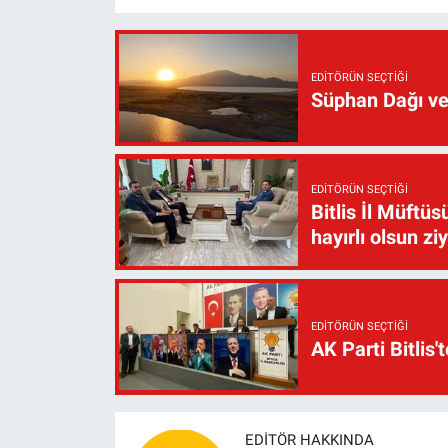
EDITÖRÜN SEÇTIĞI
Süphan Dağı ve
EDITÖRÜN SEÇTIĞI
Bitlis İl Müft
hayırlı olsun zi
EDITÖRÜN SEÇTIĞI
AK Parti Bitlis'
EDITÖR HAKKINDA