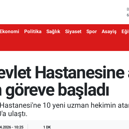
6
4
Ekonomi
Politika
Sağlık
Siyaset
Spor
Asayiş
Eği
5
6
6
vlet Hastanesine 
1
göreve başladı
Hastanesi'ne 10 yeni uzman hekimin atan
a ulaştı.
4.2026 - 10:25
1 DK