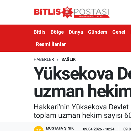
Asayiş
Nöbetçi Eczaneler
Bitlis
Bölge
Dünya
Gündem
Genel
Bilim ve Teknoloji
Bitlis Hava Durumu
Resmi İlanlar
Bölge
Bitlis Trafik Yoğunluk Haritası
HABERLER
SAĞLIK
Yüksekova De
Çevre
Süper Lig Puan Durumu ve Fikstür
Dünya
Tüm Manşetler
uzman hekim 
Eğitim
Son Dakika Haberleri
Hakkari'nin Yüksekova Devlet 
Ekonomi
Haber Arşivi
toplam uzman hekim sayısı 60'
Genel
MUSTAFA ŞINIK
09.04.2026 - 10:24
09.0