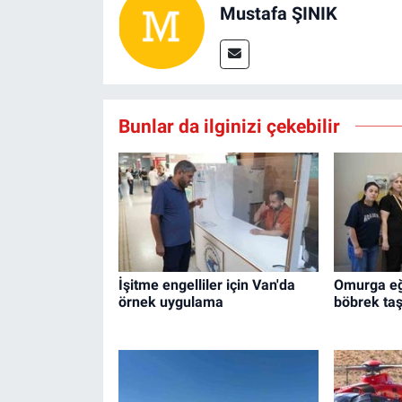
Mustafa ŞINIK
Bunlar da ilginizi çekebilir
İşitme engelliler için Van'da
Omurga eğ
örnek uygulama
böbrek taş