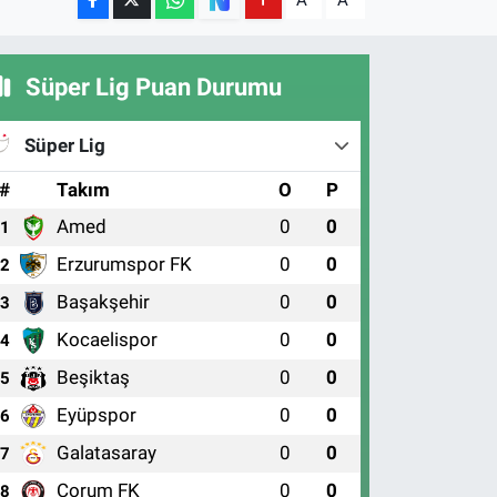
A
A
Süper Lig Puan Durumu
Süper Lig
#
Takım
O
P
Amed
0
0
1
Erzurumspor FK
0
0
2
Başakşehir
0
0
3
Kocaelispor
0
0
4
Beşiktaş
0
0
5
Eyüpspor
0
0
6
Galatasaray
0
0
7
Çorum FK
0
0
8