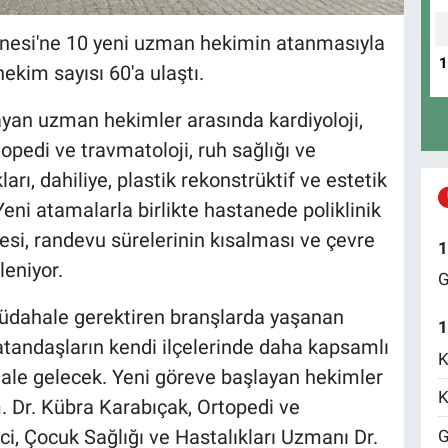
nesi'ne 10 yeni uzman hekimin atanmasıyla
kim sayısı 60'a ulaştı.
ayan uzman hekimler arasında kardiyoloji,
opedi ve travmatoloji, ruh sağlığı ve
ları, dahiliye, plastik rekonstrüktif ve estetik
. Yeni atamalarla birlikte hastanede poliklinik
esi, randevu sürelerinin kısalması ve çevre
1
leniyor.
G
 müdahale gerektiren branşlarda yaşanan
1
atandaşların kendi ilçelerinde daha kapsamlı
K
ale gelecek. Yeni göreve başlayan hekimler
K
. Dr. Kübra Karabıçak, Ortopedi ve
i, Çocuk Sağlığı ve Hastalıkları Uzmanı Dr.
G