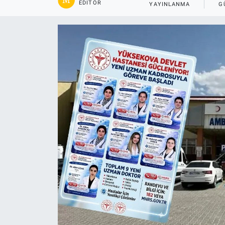
EDITÖR
YAYINLANMA
G
Gündem
Kültür-Sanat
Magazin
Politika
Resmi İlanlar
Sağlık
Siyaset
Spor
Yerel