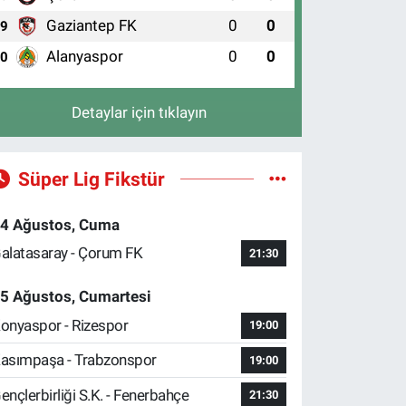
Gaziantep FK
0
0
9
Alanyaspor
0
0
10
Detaylar için tıklayın
Süper Lig Fikstür
4 Ağustos, Cuma
alatasaray - Çorum FK
21:30
5 Ağustos, Cumartesi
onyaspor - Rizespor
19:00
asımpaşa - Trabzonspor
19:00
ençlerbirliği S.K. - Fenerbahçe
21:30