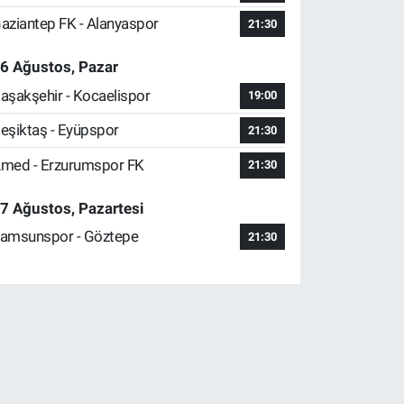
aziantep FK - Alanyaspor
21:30
6 Ağustos, Pazar
aşakşehir - Kocaelispor
19:00
eşiktaş - Eyüpspor
21:30
med - Erzurumspor FK
21:30
7 Ağustos, Pazartesi
amsunspor - Göztepe
21:30