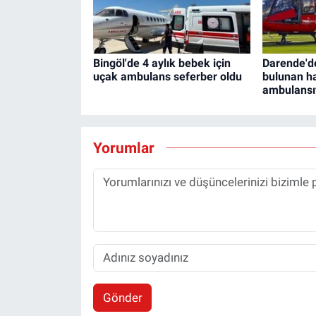
Bingöl'de 4 aylık bebek için
Darende'de
uçak ambulans seferber oldu
bulunan h
ambulansıy
Yorumlar
Gönder