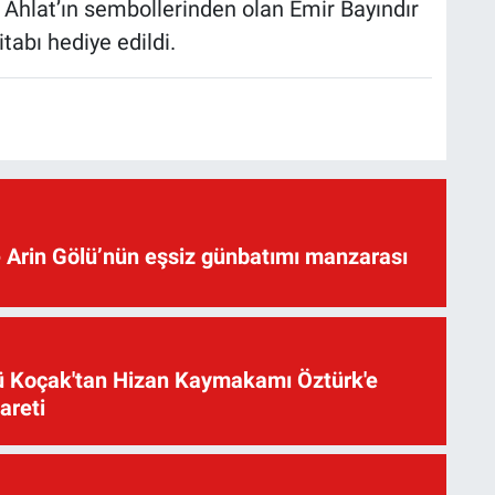
Ahlat’ın sembollerinden olan Emir Bayındır
abı hediye edildi.
 Arin Gölü’nün eşsiz günbatımı manzarası
üsü Koçak'tan Hizan Kaymakamı Öztürk'e
yareti