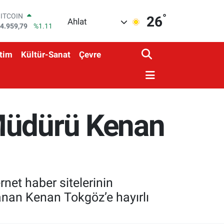
°
DOLAR
26
Ahlat
7,7436
%0.18
EURO
5,2510
%0.32
tim
Kültür-Sanat
Çevre
STERLİN
4,4811
%0.38
GRAM ALTIN
660.55
%0.03
BİST100
3.779
%-14
 Müdürü Kenan
BITCOIN
4.959,79
%1.11
rnet haber sitelerinin
anan Kenan Tokgöz’e hayırlı