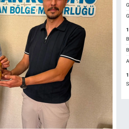
G
G
1
B
B
A
1
S