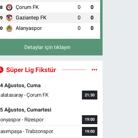
Çorum FK
0
0
8
Gaziantep FK
0
0
9
Alanyaspor
0
0
10
Detaylar için tıklayın
Süper Lig Fikstür
4 Ağustos, Cuma
alatasaray - Çorum FK
21:30
5 Ağustos, Cumartesi
onyaspor - Rizespor
19:00
asımpaşa - Trabzonspor
19:00