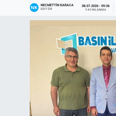
NECMETTIN KARACA
08.07.2026 - 09:36
Gündem
EDITÖR
YAYINLANMA
Kültür-Sanat
Magazin
Politika
Resmi İlanlar
Sağlık
Siyaset
Spor
Yerel