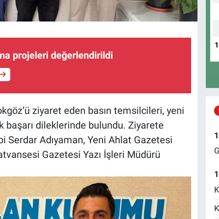
nma projeleri değerlendirildi
göz’ü ziyaret eden basın temsilcileri, yeni
ek başarı dileklerinde bulundu. Ziyarete
1
bi Serdar Adıyaman, Yeni Ahlat Gazetesi
G
atvansesi Gazetesi Yazı İşleri Müdürü
1
K
K