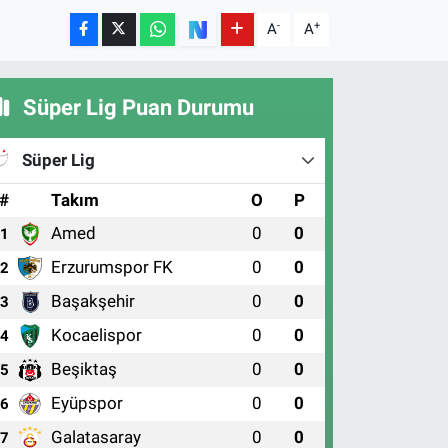
-
+
A
A
Süper Lig Puan Durumu
Süper Lig
#
Takım
O
P
Amed
0
0
1
Erzurumspor FK
0
0
2
Başakşehir
0
0
3
Kocaelispor
0
0
4
Beşiktaş
0
0
5
Eyüpspor
0
0
6
Galatasaray
0
0
7