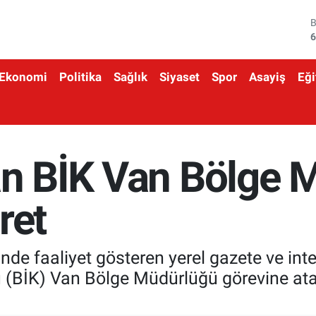
4
5
Ekonomi
Politika
Sağlık
Siyaset
Spor
Asayiş
Eği
6
6
1
an BİK Van Bölge
6
ret
rinde faaliyet gösteren yerel gazete ve inte
mu (BİK) Van Bölge Müdürlüğü görevine at