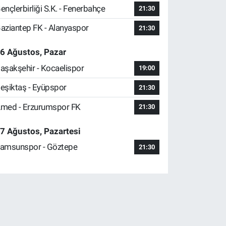
ençlerbirliği S.K. - Fenerbahçe
21:30
aziantep FK - Alanyaspor
21:30
6 Ağustos, Pazar
aşakşehir - Kocaelispor
19:00
eşiktaş - Eyüpspor
21:30
med - Erzurumspor FK
21:30
7 Ağustos, Pazartesi
amsunspor - Göztepe
21:30