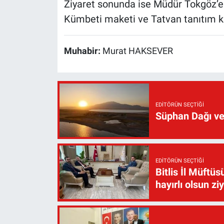
Ziyaret sonunda ise Müdür Tokgöz’e 
Kümbeti maketi ve Tatvan tanıtım kit
Muhabir:
Murat HAKSEVER
EDITÖRÜN SEÇTIĞI
Süphan Dağı ve
EDITÖRÜN SEÇTIĞI
Bitlis İl Müft
hayırlı olsun zi