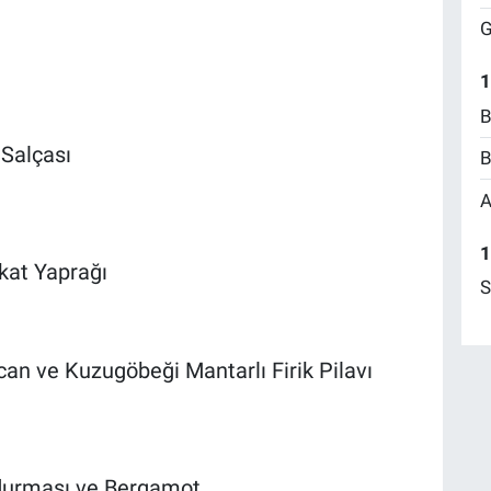
G
1
B
 Salçası
B
A
1
kat Yaprağı
S
can ve Kuzugöbeği Mantarlı Firik Pilavı
durması ve Bergamot