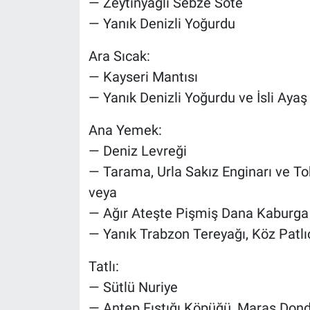
— Zeytinyağlı Sebze Sote
— Yanık Denizli Yoğurdu
Ara Sıcak:
— Kayseri Mantısı
— Yanık Denizli Yoğurdu ve İsli Ayaş
Ana Yemek:
— Deniz Levreği
— Tarama, Urla Sakız Enginarı ve To
veya
— Ağır Ateşte Pişmiş Dana Kaburga
— Yanık Trabzon Tereyağı, Köz Patlı
Tatlı:
— Sütlü Nuriye
— Antep Fıstığı Köpüğü, Maraş Don