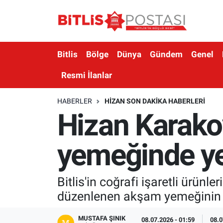
Asayiş
Nöbetçi Eczaneler
Bitlis
Bölge
Dünya
Gündem
Genel
Bilim ve Teknoloji
Bitlis Hava Durumu
Resmi İlanlar
Bölge
Bitlis Trafik Yoğunluk Haritası
HABERLER
HIZAN SON DAKIKA HABERLERI
Hizan Karako
Çevre
Süper Lig Puan Durumu ve Fikstür
Dünya
Tüm Manşetler
yemeğinde ye
Eğitim
Son Dakika Haberleri
Bitlis'in coğrafi işaretli ürü
Ekonomi
Haber Arşivi
düzenlenen akşam yemeğinin 
Genel
MUSTAFA ŞINIK
08.07.2026 - 01:59
08.0