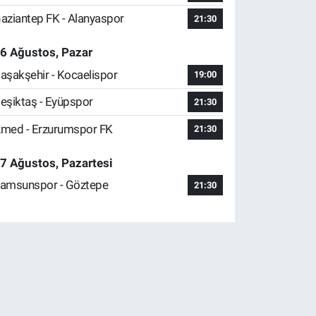
aziantep FK - Alanyaspor
21:30
6 Ağustos, Pazar
aşakşehir - Kocaelispor
19:00
eşiktaş - Eyüpspor
21:30
med - Erzurumspor FK
21:30
7 Ağustos, Pazartesi
amsunspor - Göztepe
21:30