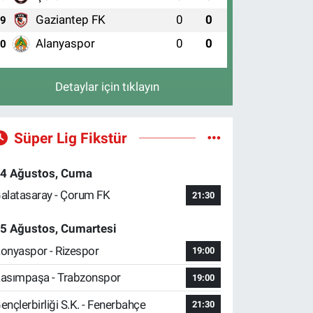
Gaziantep FK
0
0
9
Alanyaspor
0
0
10
Detaylar için tıklayın
Süper Lig Fikstür
4 Ağustos, Cuma
alatasaray - Çorum FK
21:30
5 Ağustos, Cumartesi
onyaspor - Rizespor
19:00
asımpaşa - Trabzonspor
19:00
ençlerbirliği S.K. - Fenerbahçe
21:30