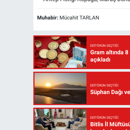
Muhabir:
Mücahit TARLAN
EDITÖRÜN SEÇTIĞI
Gram altında 8
açıkladı
EDITÖRÜN SEÇTIĞI
Süphan Dağı ve
EDITÖRÜN SEÇTIĞI
Bitlis İl Müft