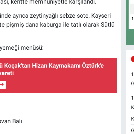
sı, kentte memnuniyetle karşılandı.
e ayrıca zeytinyağlı sebze sote, Kayseri
te pişmiş dana kaburga ile tatlı olarak Sütlü
 yemeği menüsü:
üsü Koçak'tan Hizan Kaymakamı Öztürk'e
yareti
1
G
1
K
K
van Balı
G