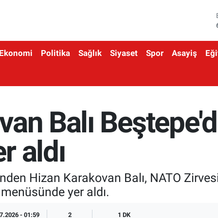
Ekonomi
Politika
Sağlık
Siyaset
Spor
Asayiş
Eği
van Balı Beştepe'
r aldı
nlerinden Hizan Karakovan Balı, NATO Zirv
menüsünde yer aldı.
7.2026 - 01:59
2
1 DK