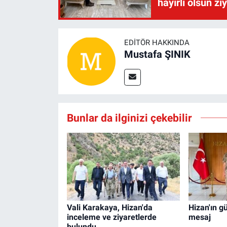
hayırlı olsun zi
EDITÖR HAKKINDA
Mustafa ŞINIK
Bunlar da ilginizi çekebilir
Vali Karakaya, Hizan'da
Hizan'ın gü
inceleme ve ziyaretlerde
mesaj
bulundu