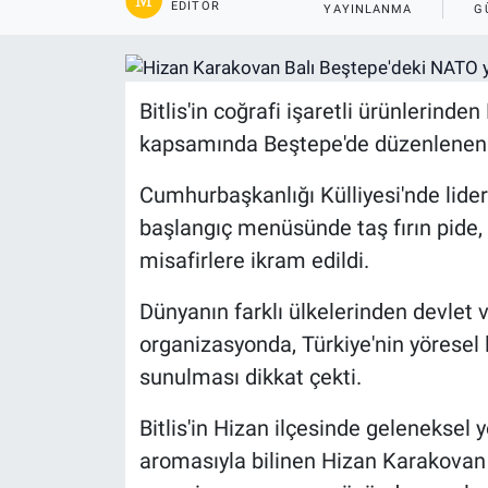
EDITÖR
YAYINLANMA
G
Gündem
Kültür-Sanat
Bitlis'in coğrafi işaretli ürünlerind
kapsamında Beştepe'de düzenlenen
Magazin
Cumhurbaşkanlığı Külliyesi'nde lide
Politika
başlangıç menüsünde taş fırın pide,
misafirlere ikram edildi.
Resmi İlanlar
Dünyanın farklı ülkelerinden devlet 
Sağlık
organizasyonda, Türkiye'nin yöresel 
Siyaset
sunulması dikkat çekti.
Bitlis'in Hizan ilçesinde geleneksel
Spor
aromasıyla bilinen Hizan Karakovan B
Yerel