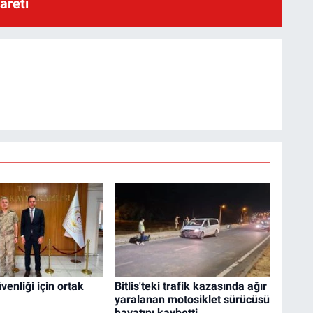
yareti
venliği için ortak
Bitlis'teki trafik kazasında ağır
yaralanan motosiklet sürücüsü
hayatını kaybetti