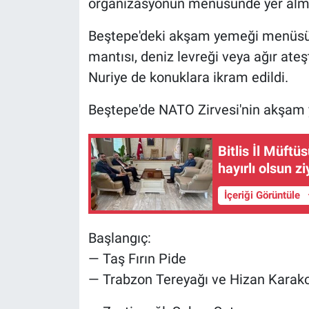
organizasyonun menüsünde yer alma
Beştepe'deki akşam yemeği menüsünd
mantısı, deniz levreği veya ağır ateş
Nuriye de konuklara ikram edildi.
Beştepe'de NATO Zirvesi'nin akşam
Bitlis İl Müft
hayırlı olsun zi
İçeriği Görüntüle
Başlangıç:
— Taş Fırın Pide
— Trabzon Tereyağı ve Hizan Karako