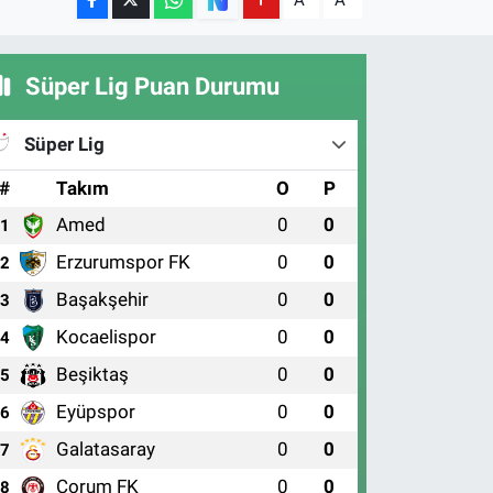
A
A
Süper Lig Puan Durumu
Süper Lig
#
Takım
O
P
Amed
0
0
1
Erzurumspor FK
0
0
2
Başakşehir
0
0
3
Kocaelispor
0
0
4
Beşiktaş
0
0
5
Eyüpspor
0
0
6
Galatasaray
0
0
7
Çorum FK
0
0
8