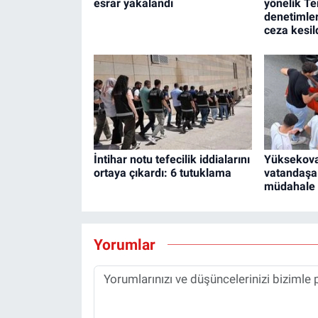
esrar yakalandı
yönelik 
denetimler
ceza kesil
İntihar notu tefecilik iddialarını
Yüksekova
ortaya çıkardı: 6 tutuklama
vatandaşa
müdahale 
Yorumlar