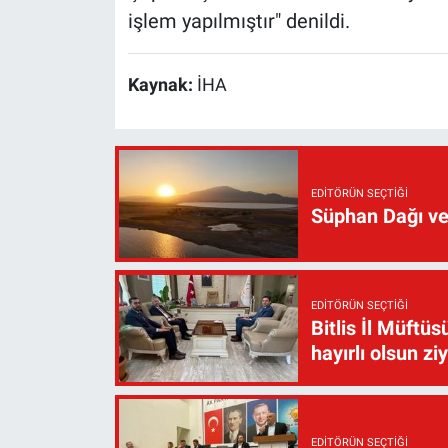
işlem yapılmıştır" denildi.
Kaynak:
İHA
EDITÖRÜN SEÇTIĞI
Süphan Dağı ve
EDITÖRÜN SEÇTIĞI
Bitlis İl Müft
hayırlı olsun zi
EDITÖRÜN SEÇTIĞI