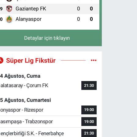
Gaziantep FK
0
0
9
Alanyaspor
0
0
10
Detaylar için tıklayın
Süper Lig Fikstür
4 Ağustos, Cuma
alatasaray - Çorum FK
21:30
5 Ağustos, Cumartesi
onyaspor - Rizespor
19:00
asımpaşa - Trabzonspor
19:00
ençlerbirliği S.K. - Fenerbahçe
21:30