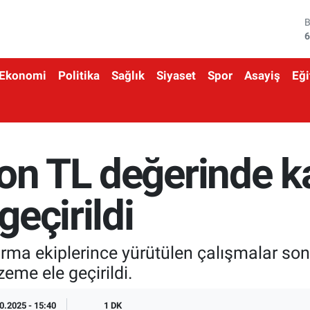
6
4
Ekonomi
Politika
Sağlık
Siyaset
Spor
Asayiş
Eği
5
6
6
yon TL değerinde 
1
eçirildi
arma ekiplerince yürütülen çalışmalar so
me ele geçirildi.
0.2025 - 15:40
1 DK