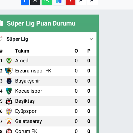
A
A
Süper Lig Puan Durumu
Süper Lig
#
Takım
O
P
Amed
0
0
1
Erzurumspor FK
0
0
2
Başakşehir
0
0
3
Kocaelispor
0
0
4
Beşiktaş
0
0
5
Eyüpspor
0
0
6
Galatasaray
0
0
7
Çorum FK
0
0
8