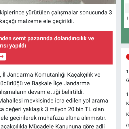
kiplerince yürütülen çalışmalar sonucunda 3
kaçağı malzeme ele geçirildi.
inden semt pazarında dolandırıcılık ve
ısı yapıldı
1
, İl Jandarma Komutanlığı Kaçakçılık ve
G
üdürlüğü ve Başkale İlçe Jandarma
ışmaların devam ettiği belirtildi.
1
Mahallesi mevkisinde icra edilen yol arama
K
sa değeri yaklaşık 3 milyon 20 bin TL olan
K
e geçirilerek muhafaza altına alınmıştır.
G
Kaçakçılıkla Mücadele Kanununa göre adli