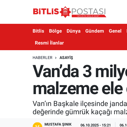
Asayiş
Nöbetçi Eczaneler
Bitlis
Bölge
Dünya
Gündem
Genel
Bilim ve Teknoloji
Bitlis Hava Durumu
Resmi İlanlar
Bölge
Bitlis Trafik Yoğunluk Haritası
HABERLER
ASAYIŞ
Van’da 3 mil
Çevre
Süper Lig Puan Durumu ve Fikstür
Dünya
Tüm Manşetler
malzeme ele g
Eğitim
Son Dakika Haberleri
Van’ın Başkale ilçesinde jand
Ekonomi
Haber Arşivi
değerinde gümrük kaçağı malze
Genel
MUSTAFA ŞINIK
06.10.2025 - 15:21
06.1