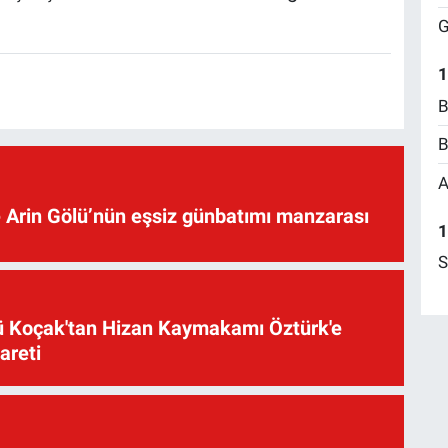
G
1
B
B
A
 Arin Gölü’nün eşsiz günbatımı manzarası
1
S
üsü Koçak'tan Hizan Kaymakamı Öztürk'e
yareti