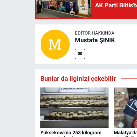
AK Parti Bitlis'
EDITÖR HAKKINDA
Mustafa ŞINIK
Bunlar da ilginizi çekebilir
Yüksekova'da 253 kilogram
Malatya'da