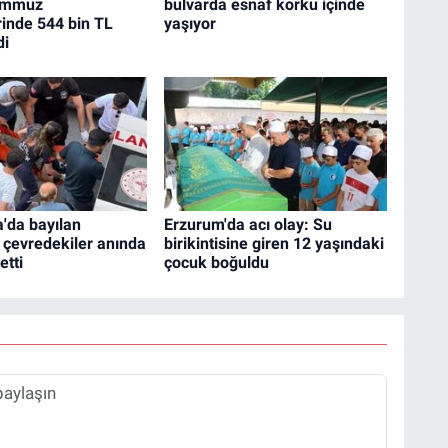
Temmuz
bulvarda esnaf korku içinde
inde 544 bin TL
yaşıyor
di
'da bayılan
Erzurum'da acı olay: Su
 çevredekiler anında
birikintisine giren 12 yaşındaki
etti
çocuk boğuldu