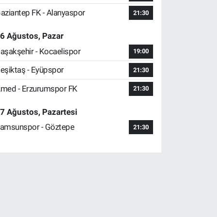
aziantep FK - Alanyaspor
21:30
6 Ağustos, Pazar
aşakşehir - Kocaelispor
19:00
eşiktaş - Eyüpspor
21:30
med - Erzurumspor FK
21:30
7 Ağustos, Pazartesi
amsunspor - Göztepe
21:30