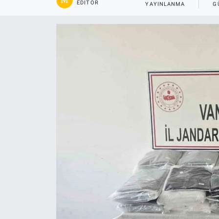
EDITÖR
YAYINLANMA
G
Gündem
Kültür-Sanat
Magazin
Politika
Resmi İlanlar
Sağlık
Siyaset
Spor
Yerel