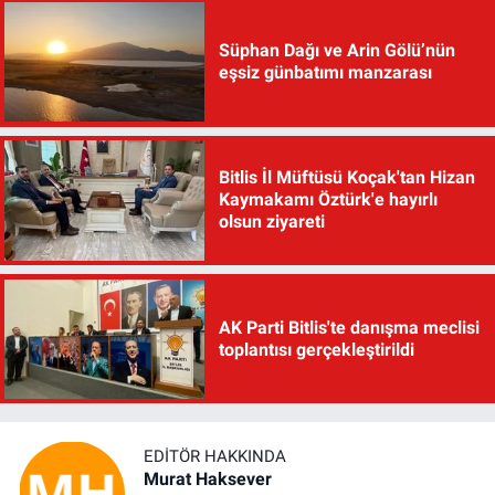
Süphan Dağı ve Arin Gölü’nün
eşsiz günbatımı manzarası
Bitlis İl Müftüsü Koçak'tan Hizan
Kaymakamı Öztürk'e hayırlı
olsun ziyareti
AK Parti Bitlis'te danışma meclisi
toplantısı gerçekleştirildi
EDITÖR HAKKINDA
Murat Haksever