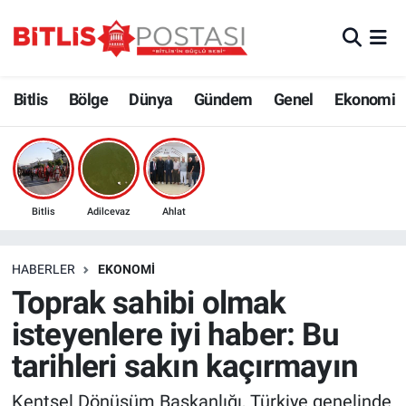
Asayiş
Nöbetçi Eczaneler
Bitlis
Bölge
Dünya
Gündem
Genel
Ekonomi
Bilim ve Teknoloji
Bitlis Hava Durumu
Bölge
Bitlis Trafik Yoğunluk Haritası
Çevre
Süper Lig Puan Durumu ve Fikstür
Bitlis
Adilcevaz
Ahlat
Dünya
Tüm Manşetler
HABERLER
EKONOMI
Toprak sahibi olmak
Eğitim
Son Dakika Haberleri
isteyenlere iyi haber: Bu
Ekonomi
Haber Arşivi
tarihleri sakın kaçırmayın
Genel
Kentsel Dönüşüm Başkanlığı, Türkiye genelinde