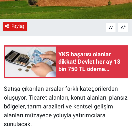
Paylaş
-
+
A
A
YKS başarısı olanlar
dikkat! Devlet her ay 13
bin 750 TL ödeme
yapacak
Satışa çıkarılan arsalar farklı kategorilerden
oluşuyor. Ticaret alanları, konut alanları, plansız
bölgeler, tarım arazileri ve kentsel gelişim
alanları müzayede yoluyla yatırımcılara
sunulacak.