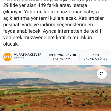
29 ilde yer alan 449 farklı arsayı satışa
Gündem
çıkarıyor. Yatırımcılar için hazırlanan satışta
açık artırma yöntemi kullanılacak. Katılımcılar
Kültür-Sanat
peşinat, vade ve indirim seçeneklerinden
faydalanabilecek. Ayrıca internetten de teklif
Magazin
verilerek müzayedelere katılım mümkün
olacak.
Politika
MURAT HAKSEVER
03.10.2025 - 12:10
1 DK
EDITÖR
Resmi İlanlar
YAYINLANMA
OKUNMA SÜRESI
Sağlık
Siyaset
Spor
Yerel