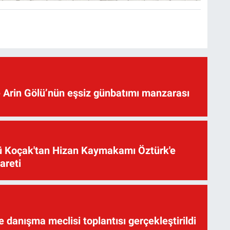
 Arin Gölü’nün eşsiz günbatımı manzarası
üsü Koçak'tan Hizan Kaymakamı Öztürk'e
yareti
te danışma meclisi toplantısı gerçekleştirildi