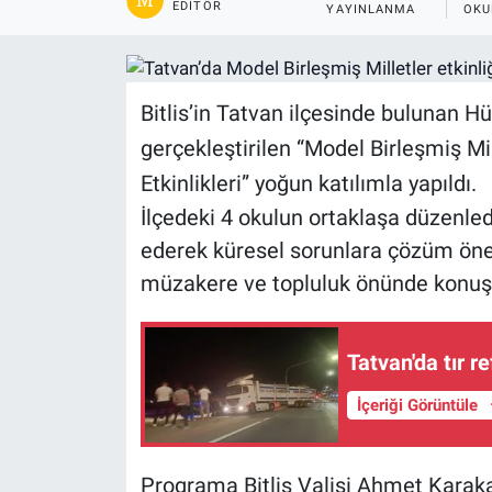
EDITÖR
YAYINLANMA
OKU
Gündem
Kültür-Sanat
Bitlis’in Tatvan ilçesinde bulunan H
gerçekleştirilen “Model Birleşmiş Mi
Magazin
Etkinlikleri” yoğun katılımla yapıldı.
Politika
İlçedeki 4 okulun ortaklaşa düzenlediğ
ederek küresel sorunlara çözüm öneri
Resmi İlanlar
müzakere ve topluluk önünde konuşma
Sağlık
Tatvan'da tır re
Siyaset
İçeriği Görüntüle
Spor
Programa Bitlis Valisi Ahmet Karak
Yerel