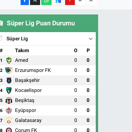
A
A
Süper Lig Puan Durumu
Süper Lig
#
Takım
O
P
Amed
0
0
1
Erzurumspor FK
0
0
2
Başakşehir
0
0
3
Kocaelispor
0
0
4
Beşiktaş
0
0
5
Eyüpspor
0
0
6
Galatasaray
0
0
7
Çorum FK
0
0
8