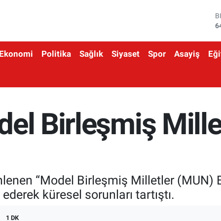
D
4
E
5
Ekonomi
Politika
Sağlık
Siyaset
Spor
Asayiş
Eği
S
6
G
6
B
1
el Birleşmiş Millet
B
6
enlenen “Model Birleşmiş Milletler (MUN) 
l ederek küresel sorunları tartıştı.
1 DK