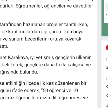
ürleri, öğretmenler, öğrenciler ve davetliler
tarafından hazırlanan projeler tanıtılırken,
i de katılımcılardan ilgi gördü. Gün boyu
ma ve sunum becerilerini ortaya koyarak
aştı.
et Karakaya, iyi yetişmiş gençlerin ülkenin
1
 belirterek, gençlere daha fazla çalışma ve
G
çağrısında bulundu.
1
 etkinliğin ilçede ilk kez düzenlenen bir
K
uğunu ifade ederek, “50 öğrenci ve 10
K
acımız öğrencilerimizin dili öğrenmesi ve
G