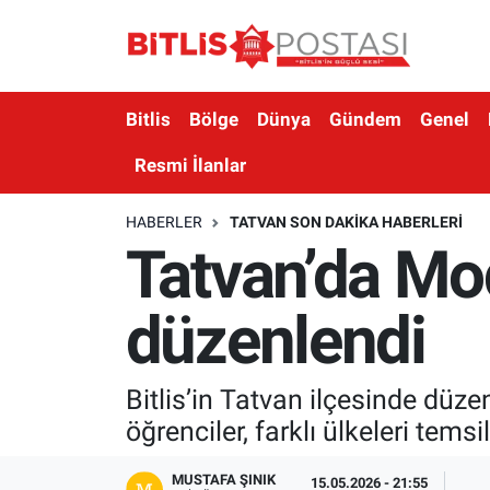
Asayiş
Nöbetçi Eczaneler
Bitlis
Bölge
Dünya
Gündem
Genel
Bilim ve Teknoloji
Bitlis Hava Durumu
Resmi İlanlar
Bölge
Bitlis Trafik Yoğunluk Haritası
HABERLER
TATVAN SON DAKIKA HABERLERI
Tatvan’da Mod
Çevre
Süper Lig Puan Durumu ve Fikstür
Dünya
Tüm Manşetler
düzenlendi
Eğitim
Son Dakika Haberleri
Bitlis’in Tatvan ilçesinde düz
Ekonomi
Haber Arşivi
öğrenciler, farklı ülkeleri temsi
Genel
MUSTAFA ŞINIK
15.05.2026 - 21:55