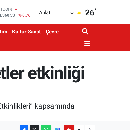
°
OLAR
26
Ahlat
7,7143
%0.16
URO
5,0317
%-0.02
tim
Kültür-Sanat
Çevre
TERLİN
4,2463
%0.07
RAM ALTIN
574.81
%1.44
İST100
3.887
%64
ler etkinliği
ITCOIN
4.360,53
%-0.76
Etkinlikleri” kapsamında
-
+