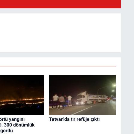
örtü yangını
Tatvan'da tır refüje çıktı
ü, 300 dönümlük
 gördü