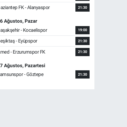
aziantep FK - Alanyaspor
21:30
6 Ağustos, Pazar
aşakşehir - Kocaelispor
19:00
eşiktaş - Eyüpspor
21:30
med - Erzurumspor FK
21:30
7 Ağustos, Pazartesi
amsunspor - Göztepe
21:30