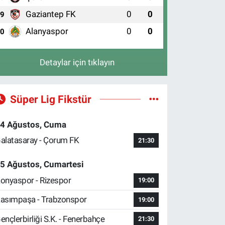
Gaziantep FK
0
0
9
Alanyaspor
0
0
10
Detaylar için tıklayın
Süper Lig Fikstür
4 Ağustos, Cuma
alatasaray - Çorum FK
21:30
5 Ağustos, Cumartesi
onyaspor - Rizespor
19:00
asımpaşa - Trabzonspor
19:00
ençlerbirliği S.K. - Fenerbahçe
21:30