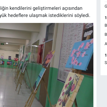
G
ğin kendilerini geliştirmeleri açısından
ük hedeflere ulaşmak istediklerini söyledi.
1
B
B
A
1
S