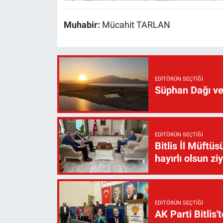
Muhabir:
Mücahit TARLAN
EDITÖRÜN SEÇTIĞI
Süphan Dağı ve
EDITÖRÜN SEÇTIĞI
Bitlis İl Müft
hayırlı olsun zi
EDITÖRÜN SEÇTIĞI
AK Parti Bitlis'