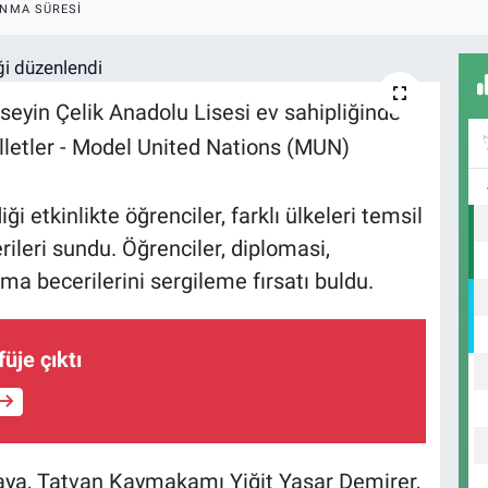
NMA SÜRESI
üseyin Çelik Anadolu Lisesi ev sahipliğinde
lletler - Model United Nations (MUN)
i etkinlikte öğrenciler, farklı ülkeleri temsil
leri sundu. Öğrenciler, diplomasi,
 becerilerini sergileme fırsatı buldu.
füje çıktı
aya, Tatvan Kaymakamı Yiğit Yaşar Demirer,