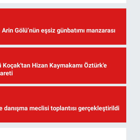
 Arin Gölü’nün eşsiz günbatımı manzarası
üsü Koçak'tan Hizan Kaymakamı Öztürk'e
yareti
te danışma meclisi toplantısı gerçekleştirildi