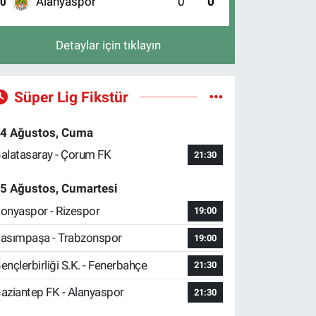
Alanyaspor
0
0
10
Detaylar için tıklayın
Süper Lig Fikstür
4 Ağustos, Cuma
alatasaray - Çorum FK
21:30
5 Ağustos, Cumartesi
onyaspor - Rizespor
19:00
asımpaşa - Trabzonspor
19:00
ençlerbirliği S.K. - Fenerbahçe
21:30
aziantep FK - Alanyaspor
21:30