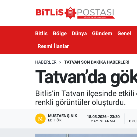
Asayiş
Nöbetçi Eczaneler
Bitlis
Bölge
Dünya
Gündem
Genel
Bilim ve Teknoloji
Bitlis Hava Durumu
Resmi İlanlar
Bölge
Bitlis Trafik Yoğunluk Haritası
HABERLER
TATVAN SON DAKIKA HABERLERI
Tatvan’da gök
Çevre
Süper Lig Puan Durumu ve Fikstür
Dünya
Tüm Manşetler
Bitlis’in Tatvan ilçesinde etk
renkli görüntüler oluşturdu.
Eğitim
Son Dakika Haberleri
MUSTAFA ŞINIK
Ekonomi
Haber Arşivi
18.05.2026 - 23:30
EDITÖR
YAYINLANMA
OKU
Genel