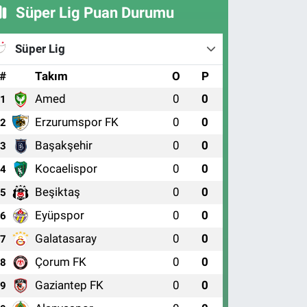
Süper Lig Puan Durumu
Süper Lig
#
Takım
O
P
Amed
0
0
1
Erzurumspor FK
0
0
2
Başakşehir
0
0
3
Kocaelispor
0
0
4
Beşiktaş
0
0
5
Eyüpspor
0
0
6
Galatasaray
0
0
7
Çorum FK
0
0
8
Gaziantep FK
0
0
9