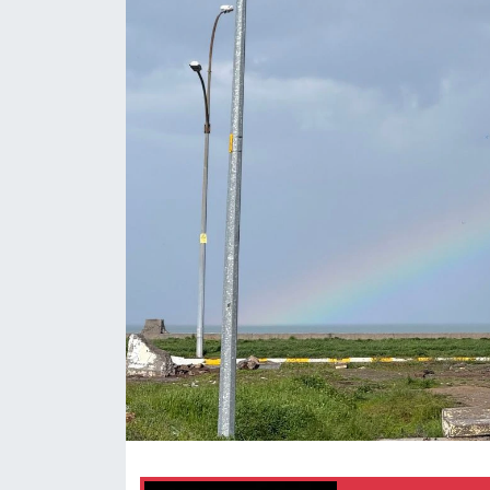
Gündem
Kültür-Sanat
Magazin
Politika
Resmi İlanlar
Sağlık
Siyaset
Spor
Yerel