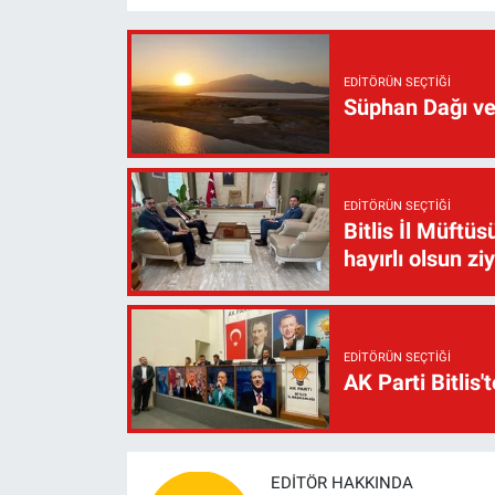
EDITÖRÜN SEÇTIĞI
Süphan Dağı ve
EDITÖRÜN SEÇTIĞI
Bitlis İl Müft
hayırlı olsun zi
EDITÖRÜN SEÇTIĞI
AK Parti Bitlis'
EDITÖR HAKKINDA