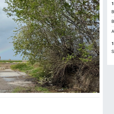
1
B
B
A
1
S