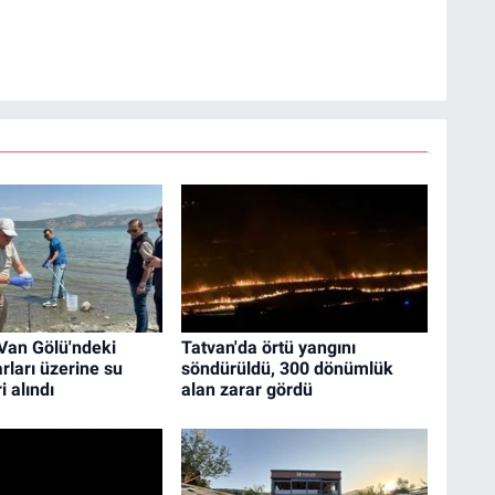
Van Gölü'ndeki
Tatvan'da örtü yangını
barları üzerine su
söndürüldü, 300 dönümlük
 alındı
alan zarar gördü