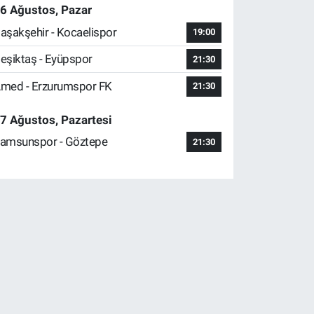
6 Ağustos, Pazar
aşakşehir - Kocaelispor
19:00
eşiktaş - Eyüpspor
21:30
med - Erzurumspor FK
21:30
7 Ağustos, Pazartesi
amsunspor - Göztepe
21:30