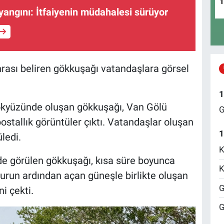
 yangını: İtfaiyenin müdahalesi sürüyor
nrası beliren gökkuşağı vatandaşlara görsel
1
 gökyüzünde oluşan gökkuşağı, Van Gölü
G
ostallık görüntüler çıktı. Vatandaşlar oluşan
1
ledi.
K
lde görülen gökkuşağı, kısa süre boyunca
K
urun ardından açan güneşle birlikte oluşan
G
ni çekti.
G