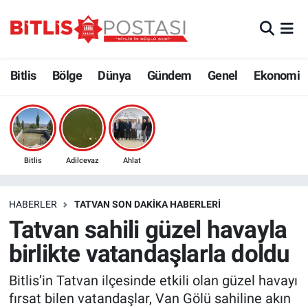
Asayiş
Nöbetçi Eczaneler
Bitlis
Bölge
Dünya
Gündem
Genel
Ekonomi
Bilim ve Teknoloji
Bitlis Hava Durumu
Bölge
Bitlis Trafik Yoğunluk Haritası
Çevre
Süper Lig Puan Durumu ve Fikstür
Bitlis
Adilcevaz
Ahlat
Dünya
Tüm Manşetler
HABERLER
TATVAN SON DAKIKA HABERLERI
Tatvan sahili güzel havayla
Eğitim
Son Dakika Haberleri
birlikte vatandaşlarla doldu
Ekonomi
Haber Arşivi
Bitlis’in Tatvan ilçesinde etkili olan güzel havayı
fırsat bilen vatandaşlar, Van Gölü sahiline akın
Genel