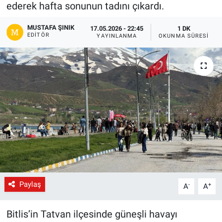
ederek hafta sonunun tadını çıkardı.
Gündem
MUSTAFA ŞINIK
17.05.2026 - 22:45
1 DK
EDITÖR
YAYINLANMA
OKUNMA SÜRESI
Kültür-Sanat
Magazin
Politika
Resmi İlanlar
Sağlık
Siyaset
Paylaş
-
+
A
A
Spor
Bitlis’in Tatvan ilçesinde güneşli havayı
Yerel