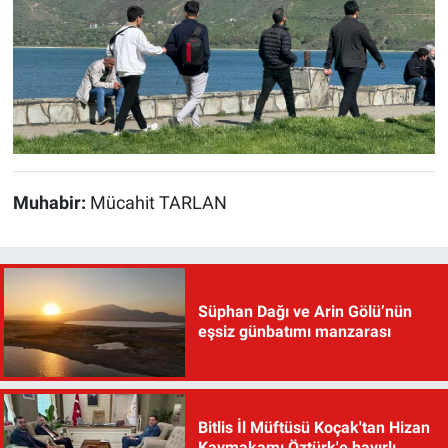
Muhabir:
Mücahit TARLAN
Süphan Dağı ve Arin Gölü’nün
eşsiz günbatımı manzarası
Bitlis İl Müftüsü Koçak'tan Hizan
Kaymakamı Öztürk'e hayırlı