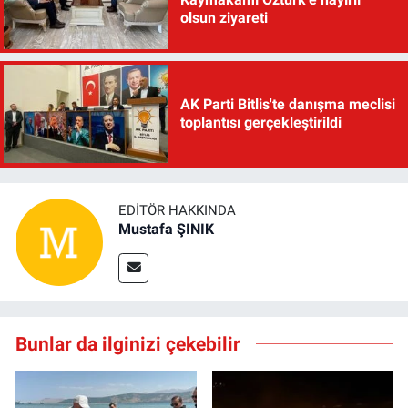
olsun ziyareti
AK Parti Bitlis'te danışma meclisi
toplantısı gerçekleştirildi
EDITÖR HAKKINDA
Mustafa ŞINIK
Bunlar da ilginizi çekebilir