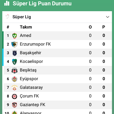
Süper Lig Puan Durumu
Süper Lig
#
Takım
O
P
Amed
0
0
1
Erzurumspor FK
0
0
2
Başakşehir
0
0
3
Kocaelispor
0
0
4
Beşiktaş
0
0
5
Eyüpspor
0
0
6
Galatasaray
0
0
7
Çorum FK
0
0
8
Gaziantep FK
0
0
9
Alanyaspor
0
0
10