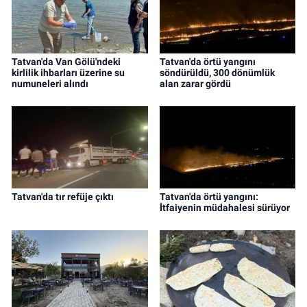
Tatvan'da Van Gölü'ndeki
Tatvan'da örtü yangını
kirlilik ihbarları üzerine su
söndürüldü, 300 dönümlük
numuneleri alındı
alan zarar gördü
Tatvan'da tır refüje çıktı
Tatvan'da örtü yangını:
İtfaiyenin müdahalesi sürüyor