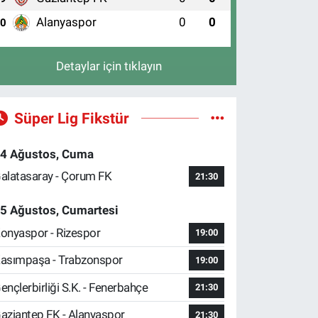
Alanyaspor
0
0
10
Detaylar için tıklayın
Süper Lig Fikstür
4 Ağustos, Cuma
alatasaray - Çorum FK
21:30
5 Ağustos, Cumartesi
onyaspor - Rizespor
19:00
asımpaşa - Trabzonspor
19:00
ençlerbirliği S.K. - Fenerbahçe
21:30
aziantep FK - Alanyaspor
21:30