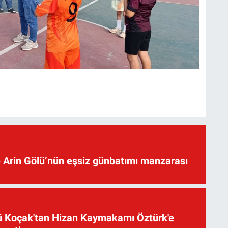
 Arin Gölü’nün eşsiz günbatımı manzarası
üsü Koçak'tan Hizan Kaymakamı Öztürk'e