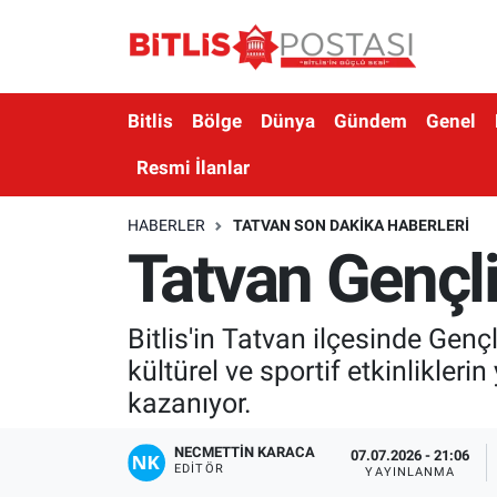
Asayiş
Nöbetçi Eczaneler
Bitlis
Bölge
Dünya
Gündem
Genel
Bilim ve Teknoloji
Bitlis Hava Durumu
Resmi İlanlar
Bölge
Bitlis Trafik Yoğunluk Haritası
HABERLER
TATVAN SON DAKIKA HABERLERI
Tatvan Gençli
Çevre
Süper Lig Puan Durumu ve Fikstür
Dünya
Tüm Manşetler
Bitlis'in Tatvan ilçesinde Genç
kültürel ve sportif etkinlikler
Eğitim
Son Dakika Haberleri
kazanıyor.
Ekonomi
Haber Arşivi
NECMETTIN KARACA
07.07.2026 - 21:06
EDITÖR
YAYINLANMA
Genel