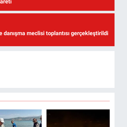
yareti
te danışma meclisi toplantısı gerçekleştirildi