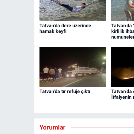
Tatvan'da dere üzerinde
Tatvan'da 
hamak keyfi
kirlilik ih
numuneleri
Tatvan'da tır refüje çıktı
Tatvan'da 
İtfaiyenin
Yorumlar