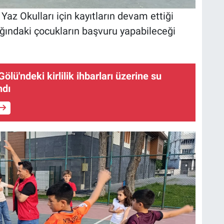
az Okulları için kayıtların devam ettiği
lığındaki çocukların başvuru yapabileceği
ölü'ndeki kirlilik ihbarları üzerine su
ndı