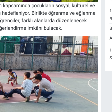
kapsamında çocukların sosyal, kültürel ve
1
ı hedefleniyor. Birlikte öğrenme ve eğlenme
B
öğrenciler, farklı alanlarda düzenlenecek
 değerlendirme imkânı bulacak.
B
A
1
S