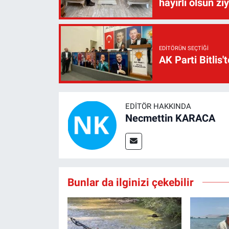
hayırlı olsun zi
EDITÖRÜN SEÇTIĞI
AK Parti Bitlis'
EDITÖR HAKKINDA
Necmettin KARACA
Bunlar da ilginizi çekebilir