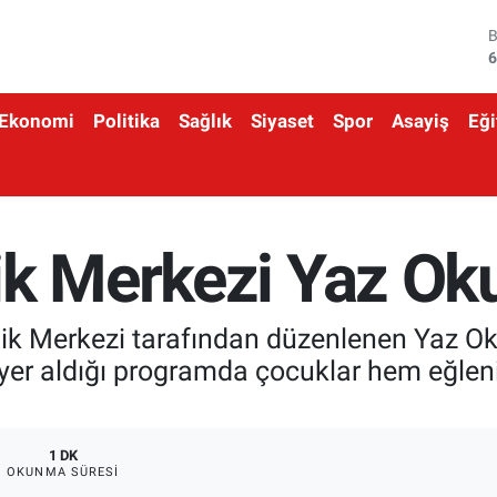
4
5
Ekonomi
Politika
Sağlık
Siyaset
Spor
Asayiş
Eği
6
6
1
k Merkezi Yaz Okul
6
lik Merkezi tarafından düzenlenen Yaz Okul
in yer aldığı programda çocuklar hem eğlen
1 DK
OKUNMA SÜRESI