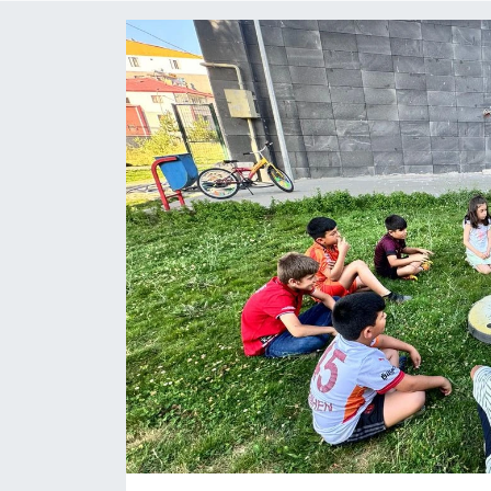
Gündem
Kültür-Sanat
Magazin
Politika
Resmi İlanlar
Sağlık
Siyaset
Spor
Yerel