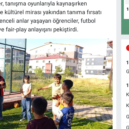
er, tanışma oyunlarıyla kaynaşırken
e kültürel mirası yakından tanıma fırsatı
enceli anlar yaşayan öğrenciler, futbol
e fair-play anlayışını pekiştirdi.
1
G
1
K
K
G
G