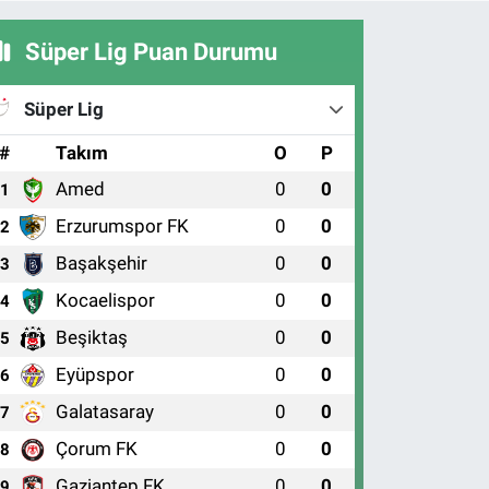
Süper Lig Puan Durumu
Süper Lig
#
Takım
O
P
Amed
0
0
1
Erzurumspor FK
0
0
2
Başakşehir
0
0
3
Kocaelispor
0
0
4
Beşiktaş
0
0
5
Eyüpspor
0
0
6
Galatasaray
0
0
7
Çorum FK
0
0
8
Gaziantep FK
0
0
9