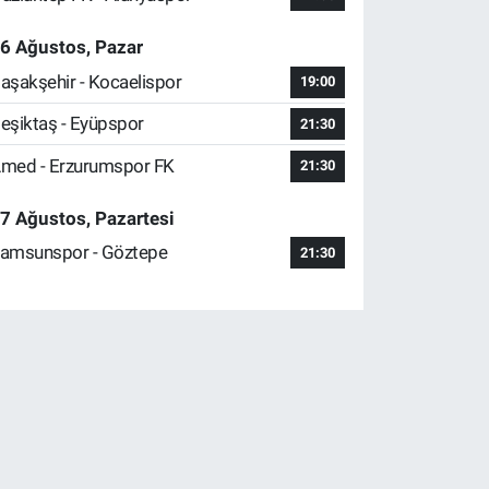
6 Ağustos, Pazar
aşakşehir - Kocaelispor
19:00
eşiktaş - Eyüpspor
21:30
med - Erzurumspor FK
21:30
7 Ağustos, Pazartesi
amsunspor - Göztepe
21:30