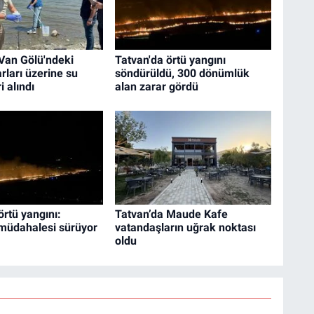
Van Gölü'ndeki
Tatvan'da örtü yangını
barları üzerine su
söndürüldü, 300 dönümlük
 alındı
alan zarar gördü
örtü yangını:
Tatvan’da Maude Kafe
 müdahalesi sürüyor
vatandaşların uğrak noktası
oldu