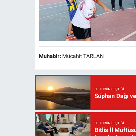
Muhabir:
Mücahit TARLAN
EDITÖRÜN SEÇTIĞI
Süphan Dağı ve
EDITÖRÜN SEÇTIĞI
Bitlis İl Müft