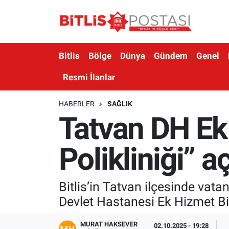
Asayiş
Nöbetçi Eczaneler
Bitlis
Bölge
Dünya
Gündem
Genel
Bilim ve Teknoloji
Bitlis Hava Durumu
Resmi İlanlar
Bölge
Bitlis Trafik Yoğunluk Haritası
HABERLER
SAĞLIK
Tatvan DH Ek 
Çevre
Süper Lig Puan Durumu ve Fikstür
Dünya
Tüm Manşetler
Polikliniği” aç
Eğitim
Son Dakika Haberleri
Bitlis’in Tatvan ilçesinde vat
Ekonomi
Haber Arşivi
Devlet Hastanesi Ek Hizmet Bina
Genel
MURAT HAKSEVER
02.10.2025 - 19:28