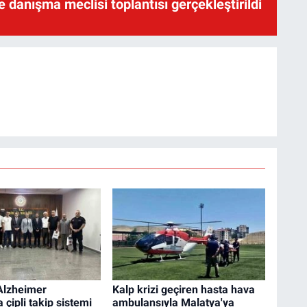
te danışma meclisi toplantısı gerçekleştirildi
Alzheimer
Kalp krizi geçiren hasta hava
 çipli takip sistemi
ambulansıyla Malatya'ya