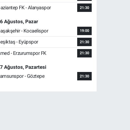
aziantep FK - Alanyaspor
21:30
6 Ağustos, Pazar
aşakşehir - Kocaelispor
19:00
eşiktaş - Eyüpspor
21:30
med - Erzurumspor FK
21:30
7 Ağustos, Pazartesi
amsunspor - Göztepe
21:30