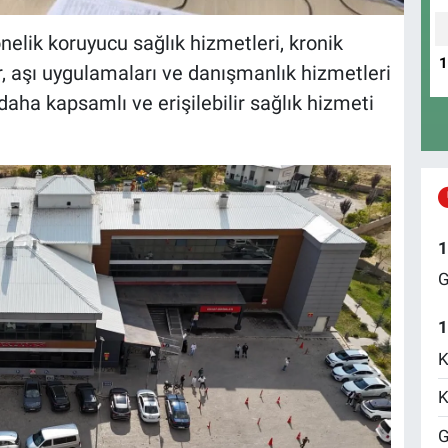
önelik koruyucu sağlık hizmetleri, kronik
r, aşı uygulamaları ve danışmanlık hizmetleri
aha kapsamlı ve erişilebilir sağlık hizmeti
1
G
1
K
K
G