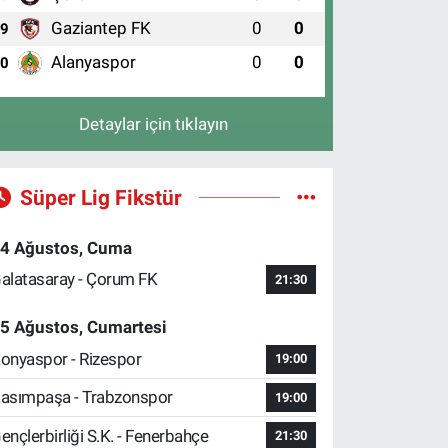
Gaziantep FK
0
0
9
Alanyaspor
0
0
10
Detaylar için tıklayın
Süper Lig Fikstür
4 Ağustos, Cuma
alatasaray - Çorum FK
21:30
5 Ağustos, Cumartesi
onyaspor - Rizespor
19:00
asımpaşa - Trabzonspor
19:00
ençlerbirliği S.K. - Fenerbahçe
21:30