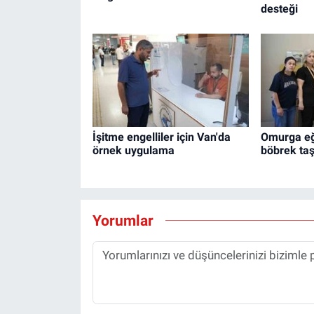
desteği
İşitme engelliler için Van'da
Omurga eğ
örnek uygulama
böbrek taş
Yorumlar