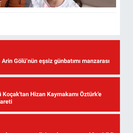
 Arin Gölü’nün eşsiz günbatımı manzarası
üsü Koçak'tan Hizan Kaymakamı Öztürk'e
yareti