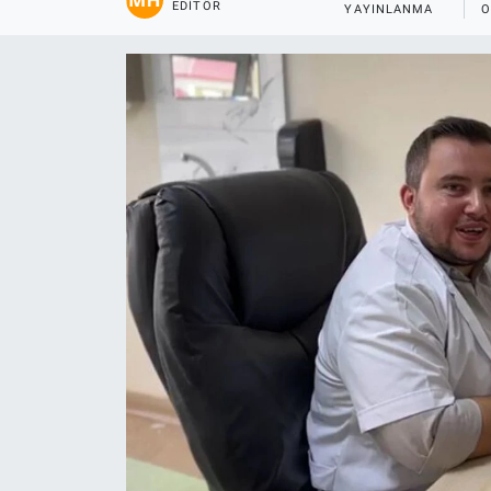
EDITÖR
YAYINLANMA
O
Gündem
Kültür-Sanat
Magazin
Politika
Resmi İlanlar
Sağlık
Siyaset
Spor
Yerel