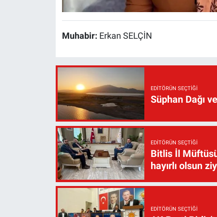
Muhabir:
Erkan SELÇİN
EDITÖRÜN SEÇTIĞI
Süphan Dağı ve
EDITÖRÜN SEÇTIĞI
Bitlis İl Müft
hayırlı olsun zi
EDITÖRÜN SEÇTIĞI