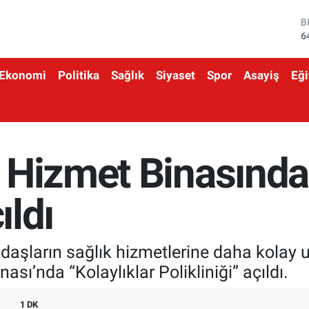
B
6
D
4
E
Ekonomi
Politika
Sağlık
Siyaset
Spor
Asayiş
Eği
5
S
6
G
6
B
Hizmet Binasında 
1
ıldı
andaşların sağlık hizmetlerine daha kolay
sı’nda “Kolaylıklar Polikliniği” açıldı.
1 DK