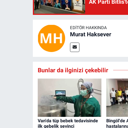
AK Parti Bitlis'
EDITÖR HAKKINDA
Murat Haksever
Bunlar da ilginizi çekebilir
Van'da tüp bebek tedavisinde
Bingöl'de 
ilk gebelik sevinci
hastalarına