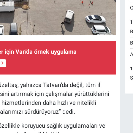
G
1
B
B
ler için Van'da örnek uygulama
A
1
S
eltaş, yalnızca Tatvan’da değil, tüm il
sini artırmak için çalışmalar yürüttüklerini
 hizmetlerinden daha hızlı ve nitelikli
alarımızı sürdürüyoruz” dedi.
in özellikle koruyucu sağlık uygulamaları ve