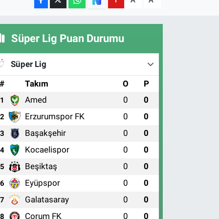
A
A
Süper Lig Puan Durumu
Süper Lig
#
Takım
O
P
Amed
0
0
1
Erzurumspor FK
0
0
2
Başakşehir
0
0
3
Kocaelispor
0
0
4
Beşiktaş
0
0
5
Eyüpspor
0
0
6
Galatasaray
0
0
7
Çorum FK
0
0
8