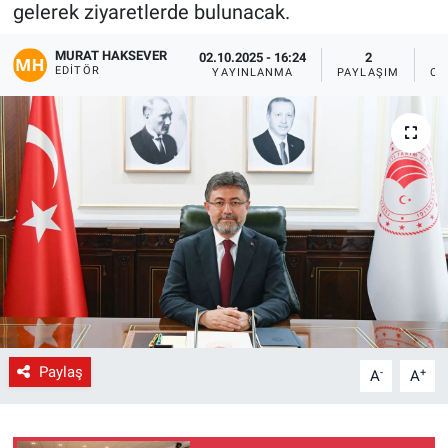
gelerek ziyaretlerde bulunacak.
Gündem
MURAT HAKSEVER
02.10.2025 - 16:24
2
EDITÖR
YAYINLANMA
PAYLAŞIM
OK
Kültür-Sanat
Magazin
Politika
Resmi İlanlar
Sağlık
Siyaset
Paylaş
-
+
A
A
Spor
Yerel