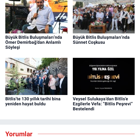
Büyük Bitlis Buluşmaları’nda
Büyük Bitlis Buluşmaları’nda
Ömer Demirbağ’dan Anlamlı
Sünnet Coşkusu
Söyleşi
Bitlis’te 130 yıllık tarihi bina
Veysel Sulukaya’dan Bitlis’e
yeniden hayat buldu
Ezgilerle Vefa: “Bitlis Peşrevi”
Bestelendi
Yorumlar