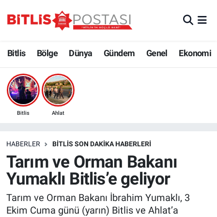
Asayiş
Nöbetçi Eczaneler
Bitlis
Bölge
Dünya
Gündem
Genel
Ekonomi
Bilim ve Teknoloji
Bitlis Hava Durumu
Bölge
Bitlis Trafik Yoğunluk Haritası
Çevre
Süper Lig Puan Durumu ve Fikstür
Bitlis
Ahlat
Dünya
Tüm Manşetler
HABERLER
BITLIS SON DAKIKA HABERLERI
Tarım ve Orman Bakanı
Eğitim
Son Dakika Haberleri
Yumaklı Bitlis’e geliyor
Ekonomi
Haber Arşivi
Tarım ve Orman Bakanı İbrahim Yumaklı, 3
Ekim Cuma günü (yarın) Bitlis ve Ahlat’a
Genel