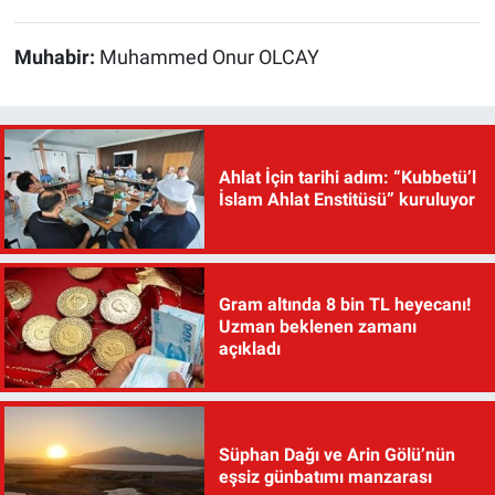
Muhabir:
Muhammed Onur OLCAY
Ahlat İçin tarihi adım: “Kubbetü’l
İslam Ahlat Enstitüsü” kuruluyor
Gram altında 8 bin TL heyecanı!
Uzman beklenen zamanı
açıkladı
Süphan Dağı ve Arin Gölü’nün
eşsiz günbatımı manzarası