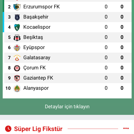
Erzurumspor FK
0
0
2
Başakşehir
0
0
3
Kocaelispor
0
0
4
Beşiktaş
0
0
5
Eyüpspor
0
0
6
Galatasaray
0
0
7
Çorum FK
0
0
8
Gaziantep FK
0
0
9
Alanyaspor
0
0
10
Detaylar için tıklayın
Süper Lig Fikstür