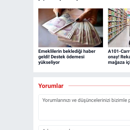
Emeklilerin beklediği haber
A101-Carre
geldi! Destek ödemesi
onay! Rek
yükseliyor
mağaza içi
Yorumlar