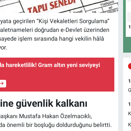
ayata geçirilen “Kişi Vekaletleri Sorgulama”
ekaletnameleri doğrudan e-Devlet üzerinden
ayede işlem sırasında hangi vekilin hâlâ
or.
nda hareketlilik! Gram altın yeni seviyeyi
1
G
ine güvenlik kalkanı
1
K
Başkanı Mustafa Hakan Özelmacıklı,
 önemli bir boşluğu doldurduğunu belirtti.
K