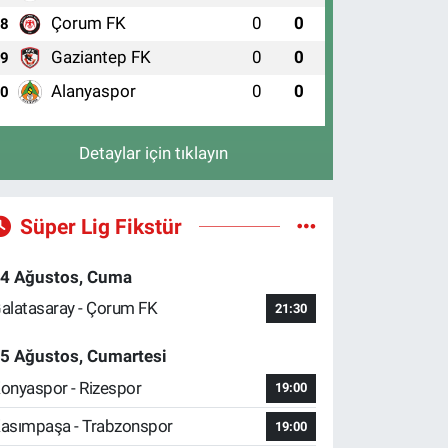
Çorum FK
0
0
8
Gaziantep FK
0
0
9
Alanyaspor
0
0
10
Detaylar için tıklayın
Süper Lig Fikstür
4 Ağustos, Cuma
alatasaray - Çorum FK
21:30
5 Ağustos, Cumartesi
onyaspor - Rizespor
19:00
asımpaşa - Trabzonspor
19:00