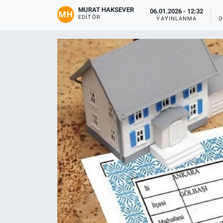
MURAT HAKSEVER
06.01.2026 - 12:32
Gündem
EDITÖR
YAYINLANMA
O
Kültür-Sanat
Magazin
Politika
Resmi İlanlar
Sağlık
Siyaset
Spor
Yerel