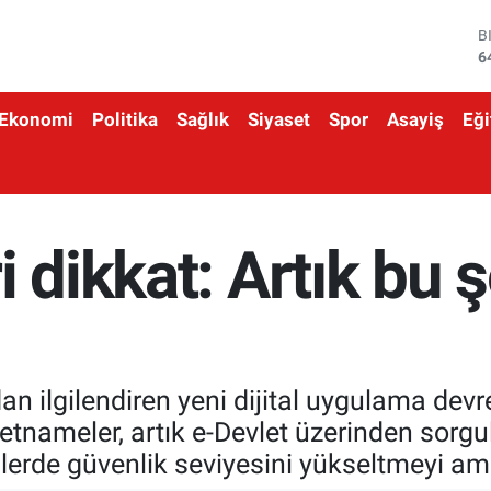
B
6
D
4
E
5
Ekonomi
Politika
Sağlık
Siyaset
Spor
Asayiş
Eği
S
6
G
6
B
 dikkat: Artık bu 
1
 ilgilendiren yeni dijital uygulama devre
tnameler, artık e-Devlet üzerinden sorgul
lerde güvenlik seviyesini yükseltmeyi ama