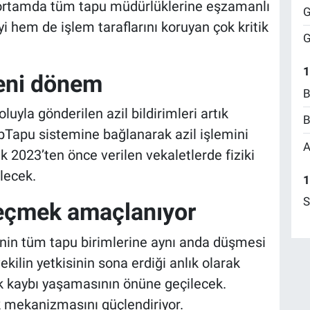
al ortamda tüm tapu müdürlüklerine eşzamanlı
G
i hem de işlem taraflarını koruyan çok kritik
G
1
yeni dönem
B
uyla gönderilen azil bildirimleri artık
B
bTapu sistemine bağlanarak azil işlemini
A
k 2023’ten önce verilen vekaletlerde fiziki
ilecek.
1
S
geçmek amaçlanıyor
erinin tüm tapu birimlerine aynı anda düşmesi
ilin yetkisinin sona erdiği anlık olarak
ak kaybı yaşamasının önüne geçilecek.
k mekanizmasını güçlendiriyor.