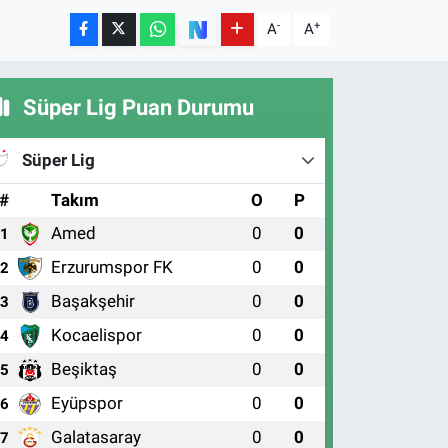
-
+
A
A
Süper Lig Puan Durumu
Süper Lig
#
Takım
O
P
Amed
0
0
1
Erzurumspor FK
0
0
2
Başakşehir
0
0
3
Kocaelispor
0
0
4
Beşiktaş
0
0
5
Eyüpspor
0
0
6
Galatasaray
0
0
7