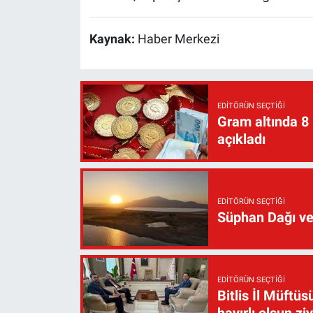
Kaynak:
Haber Merkezi
EDITÖRÜN SEÇTIĞI
Gram altında 8
açıkladı
EDITÖRÜN SEÇTIĞI
Süphan Dağı ve
EDITÖRÜN SEÇTIĞI
Bitlis İl Müft
hayırlı olsun zi