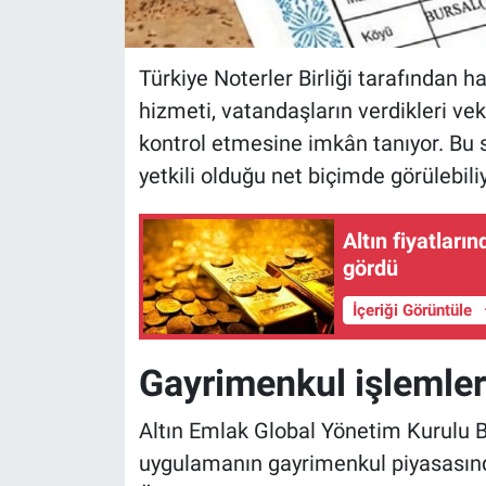
Türkiye Noterler Birliği tarafından h
hizmeti, vatandaşların verdikleri v
kontrol etmesine imkân tanıyor. Bu s
yetkili olduğu net biçimde görülebiliy
Altın fiyatları
gördü
İçeriği Görüntüle
Gayrimenkul işlemler
Altın Emlak Global Yönetim Kurulu 
uygulamanın gayrimenkul piyasasında