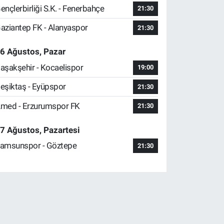
ençlerbirliği S.K. - Fenerbahçe
21:30
aziantep FK - Alanyaspor
21:30
6 Ağustos, Pazar
aşakşehir - Kocaelispor
19:00
eşiktaş - Eyüpspor
21:30
med - Erzurumspor FK
21:30
7 Ağustos, Pazartesi
amsunspor - Göztepe
21:30