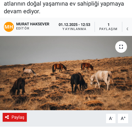
atlarının doğal yaşamına ev sahipliği yapmaya
Gündem
devam ediyor.
MURAT HAKSEVER
01.12.2025 - 12:53
1
Kültür-Sanat
EDITÖR
YAYINLANMA
PAYLAŞIM
OK
Magazin
Politika
Resmi İlanlar
Sağlık
Siyaset
Spor
Paylaş
-
+
A
A
Yerel