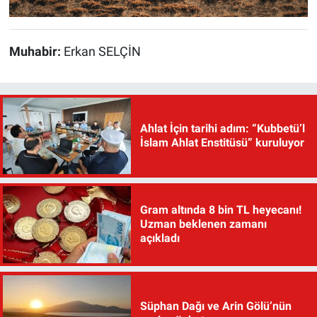
Muhabir:
Erkan SELÇİN
Ahlat İçin tarihi adım: “Kubbetü’l
İslam Ahlat Enstitüsü” kuruluyor
Gram altında 8 bin TL heyecanı!
Uzman beklenen zamanı
açıkladı
Süphan Dağı ve Arin Gölü’nün