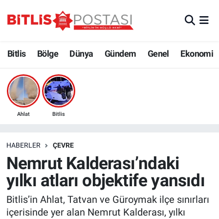
Asayiş
Nöbetçi Eczaneler
Bitlis
Bölge
Dünya
Gündem
Genel
Ekonomi
Bilim ve Teknoloji
Bitlis Hava Durumu
Bölge
Bitlis Trafik Yoğunluk Haritası
Çevre
Süper Lig Puan Durumu ve Fikstür
Ahlat
Bitlis
Dünya
Tüm Manşetler
HABERLER
ÇEVRE
Nemrut Kalderası’ndaki
Eğitim
Son Dakika Haberleri
yılkı atları objektife yansıdı
Ekonomi
Haber Arşivi
Bitlis’in Ahlat, Tatvan ve Güroymak ilçe sınırları
içerisinde yer alan Nemrut Kalderası, yılkı
Genel