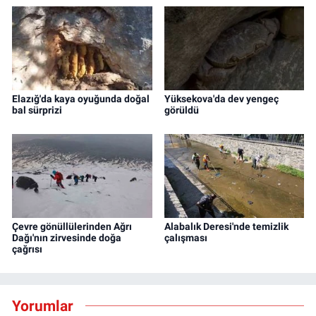
Elazığ'da kaya oyuğunda doğal
Yüksekova'da dev yengeç
bal sürprizi
görüldü
Çevre gönüllülerinden Ağrı
Alabalık Deresi'nde temizlik
Dağı'nın zirvesinde doğa
çalışması
çağrısı
Yorumlar