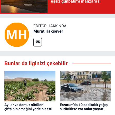
eşsiz günbatımı manzarası
EDITÖR HAKKINDA
Murat Haksever
Bunlar da ilginizi çekebilir
Ayılar ve domuz sürüleri
Erzurum'da 10 dakikalık yağış
çiftçinin emeğini yerle bir etti
sürücülere zor anlar yaşattı