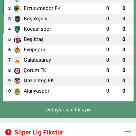
Erzurumspor FK
0
0
2
Başakşehir
0
0
3
Kocaelispor
0
0
4
Beşiktaş
0
0
5
Eyüpspor
0
0
6
Galatasaray
0
0
7
Çorum FK
0
0
8
Gaziantep FK
0
0
9
Alanyaspor
0
0
10
Detaylar için tıklayın
Süper Lig Fikstür