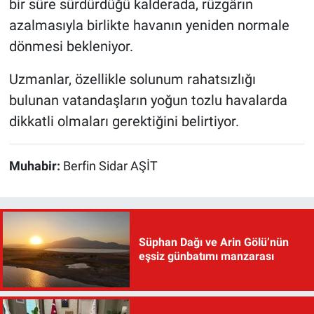
bir süre sürdürdüğü kalderada, rüzgârın
azalmasıyla birlikte havanın yeniden normale
dönmesi bekleniyor.
Uzmanlar, özellikle solunum rahatsızlığı
bulunan vatandaşların yoğun tozlu havalarda
dikkatli olmaları gerektiğini belirtiyor.
Muhabir:
Berfin Sidar AŞİT
Süphan Dağı ve Arin Gölü’nün
eşsiz günbatımı manzarası