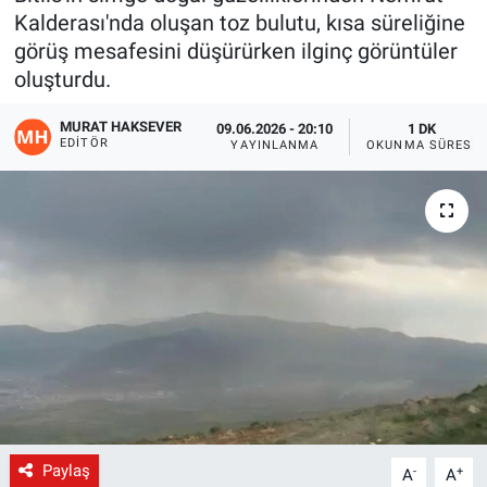
Kalderası'nda oluşan toz bulutu, kısa süreliğine
Gündem
görüş mesafesini düşürürken ilginç görüntüler
oluşturdu.
Kültür-Sanat
MURAT HAKSEVER
09.06.2026 - 20:10
1 DK
EDITÖR
YAYINLANMA
OKUNMA SÜRESI
Magazin
Politika
Resmi İlanlar
Sağlık
Siyaset
Spor
Paylaş
-
+
A
A
Yerel