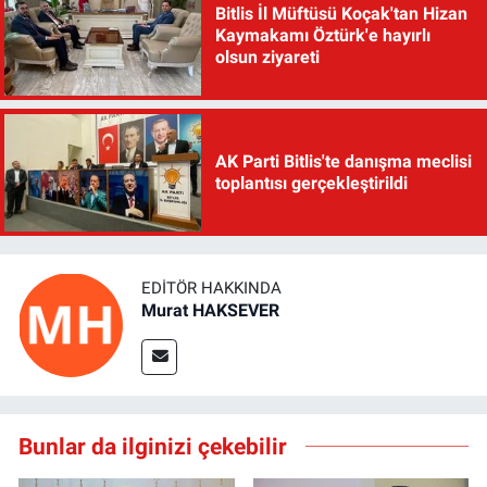
Bitlis İl Müftüsü Koçak'tan Hizan
Kaymakamı Öztürk'e hayırlı
olsun ziyareti
AK Parti Bitlis'te danışma meclisi
toplantısı gerçekleştirildi
EDITÖR HAKKINDA
Murat HAKSEVER
Bunlar da ilginizi çekebilir