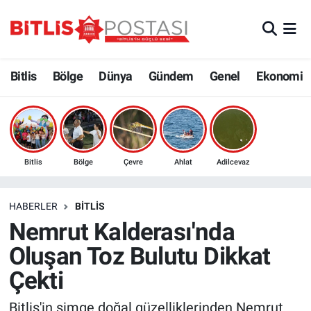
Asayiş
Nöbetçi Eczaneler
Bitlis
Bölge
Dünya
Gündem
Genel
Ekonomi
Bilim ve Teknoloji
Bitlis Hava Durumu
Bölge
Bitlis Trafik Yoğunluk Haritası
Çevre
Süper Lig Puan Durumu ve Fikstür
Bitlis
Bölge
Çevre
Ahlat
Adilcevaz
Dünya
Tüm Manşetler
HABERLER
BITLIS
Nemrut Kalderası'nda
Eğitim
Son Dakika Haberleri
Oluşan Toz Bulutu Dikkat
Ekonomi
Haber Arşivi
Çekti
Genel
Bitlis'in simge doğal güzelliklerinden Nemrut