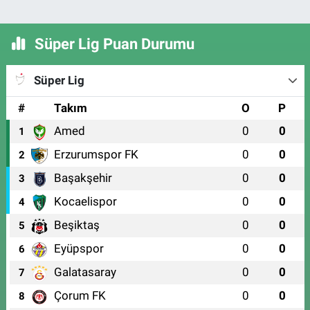
Süper Lig Puan Durumu
Süper Lig
#
Takım
O
P
Amed
0
0
1
Erzurumspor FK
0
0
2
Başakşehir
0
0
3
Kocaelispor
0
0
4
Beşiktaş
0
0
5
Eyüpspor
0
0
6
Galatasaray
0
0
7
Çorum FK
0
0
8