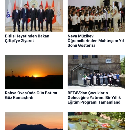
Bitlis Heyetinden Bakan
Neva Müzikevi
Çiftçi’ye Ziyaret
Öğrencilerinden Muhteşem Yıl
Sonu Gösterisi
Rahva Ovası’nda Gün Batımı
BETAV’dan Çocukların
Göz Kamaştırdı
Geleceğine Yatırım: Bir Yıllık
Eğitim Programı Tamamlandı