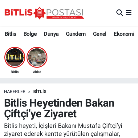
Asayiş
Nöbetçi Eczaneler
Bitlis
Bölge
Dünya
Gündem
Genel
Ekonomi
Bilim ve Teknoloji
Bitlis Hava Durumu
Bölge
Bitlis Trafik Yoğunluk Haritası
Çevre
Süper Lig Puan Durumu ve Fikstür
Bitlis
Ahlat
Dünya
Tüm Manşetler
HABERLER
BITLIS
Bitlis Heyetinden Bakan
Eğitim
Son Dakika Haberleri
Çiftçi’ye Ziyaret
Ekonomi
Haber Arşivi
Bitlis heyeti, İçişleri Bakanı Mustafa Çiftçi’yi
ziyaret ederek kentte yürütülen çalışmalar,
Genel