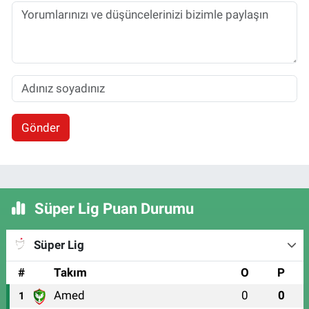
Gönder
Süper Lig Puan Durumu
Süper Lig
#
Takım
O
P
Amed
0
0
1