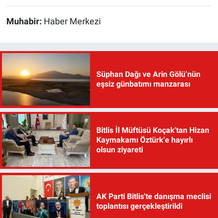
Muhabir:
Haber Merkezi
Süphan Dağı ve Arin Gölü’nün
eşsiz günbatımı manzarası
Bitlis İl Müftüsü Koçak'tan Hizan
Kaymakamı Öztürk'e hayırlı
olsun ziyareti
AK Parti Bitlis'te danışma meclisi
toplantısı gerçekleştirildi