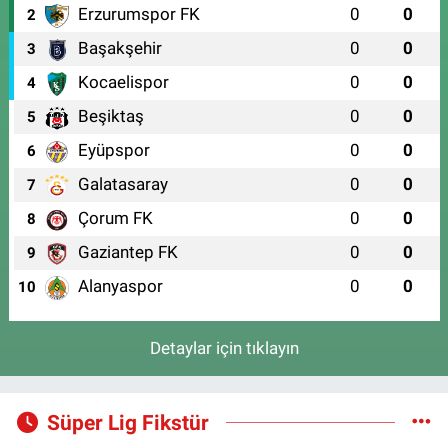
Erzurumspor FK
0
0
2
Başakşehir
0
0
3
Kocaelispor
0
0
4
Beşiktaş
0
0
5
Eyüpspor
0
0
6
Galatasaray
0
0
7
Çorum FK
0
0
8
Gaziantep FK
0
0
9
Alanyaspor
0
0
10
Detaylar için tıklayın
Süper Lig Fikstür