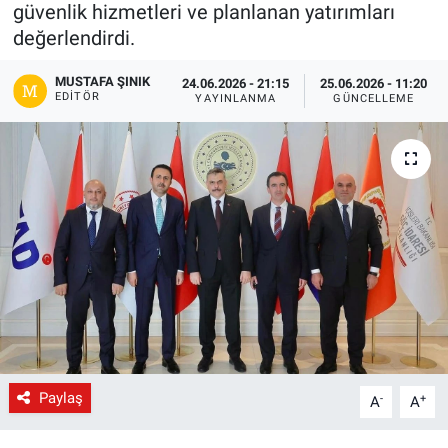
güvenlik hizmetleri ve planlanan yatırımları
Gündem
değerlendirdi.
MUSTAFA ŞINIK
24.06.2026 - 21:15
25.06.2026 - 11:20
Kültür-Sanat
EDITÖR
YAYINLANMA
GÜNCELLEME
Magazin
Politika
Resmi İlanlar
Sağlık
Siyaset
Spor
Paylaş
-
+
A
A
Yerel