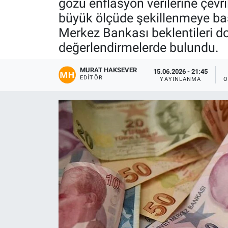
gözü enflasyon verilerine çevr
büyük ölçüde şekillenmeye baş
Gündem
Merkez Bankası beklentileri d
Kültür-Sanat
değerlendirmelerde bulundu.
Magazin
MURAT HAKSEVER
15.06.2026 - 21:45
EDITÖR
YAYINLANMA
O
Politika
Resmi İlanlar
Sağlık
Siyaset
Spor
Yerel