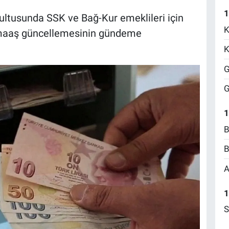
1
ltusunda SSK ve Bağ-Kur emeklileri için
K
 maaş güncellemesinin gündeme
K
G
G
1
B
B
A
1
S