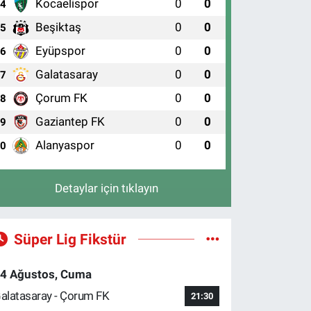
Kocaelispor
0
0
4
Beşiktaş
0
0
5
Eyüpspor
0
0
6
Galatasaray
0
0
7
Çorum FK
0
0
8
Gaziantep FK
0
0
9
Alanyaspor
0
0
10
Detaylar için tıklayın
Süper Lig Fikstür
4 Ağustos, Cuma
alatasaray - Çorum FK
21:30