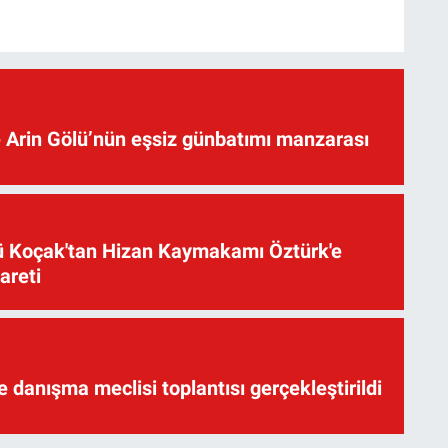
 Arin Gölü’nün eşsiz günbatımı manzarası
üsü Koçak'tan Hizan Kaymakamı Öztürk'e
yareti
te danışma meclisi toplantısı gerçekleştirildi