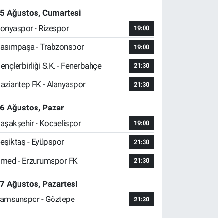
5 Ağustos, Cumartesi
onyaspor - Rizespor
19:00
asımpaşa - Trabzonspor
19:00
ençlerbirliği S.K. - Fenerbahçe
21:30
aziantep FK - Alanyaspor
21:30
6 Ağustos, Pazar
aşakşehir - Kocaelispor
19:00
eşiktaş - Eyüpspor
21:30
med - Erzurumspor FK
21:30
7 Ağustos, Pazartesi
amsunspor - Göztepe
21:30