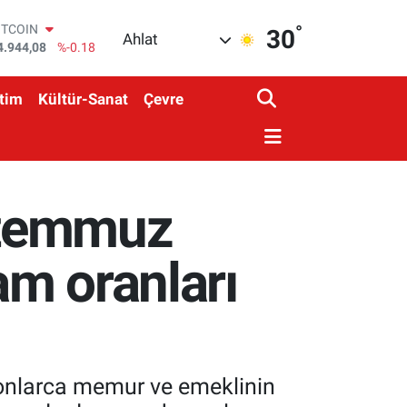
°
OLAR
30
Ahlat
7,7436
%0.18
URO
5,2510
%0.32
tim
Kültür-Sanat
Çevre
TERLİN
4,4811
%0.38
RAM ALTIN
660.55
%0.03
İST100
3.779
%-14
 temmuz
ITCOIN
4.944,08
%-0.18
am oranları
yonlarca memur ve emeklinin