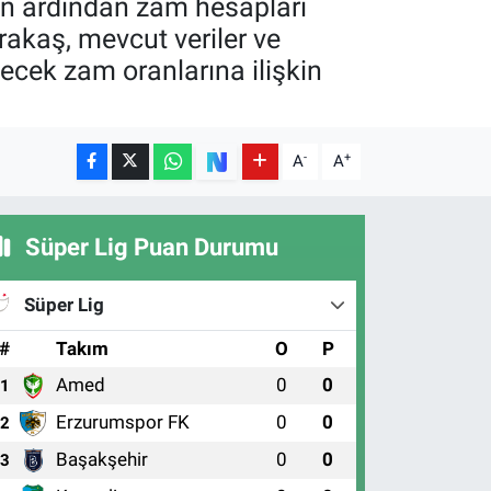
nın ardından zam hesapları
akaş, mevcut veriler ve
cek zam oranlarına ilişkin
-
+
A
A
Süper Lig Puan Durumu
Süper Lig
#
Takım
O
P
Amed
0
0
1
Erzurumspor FK
0
0
2
Başakşehir
0
0
3