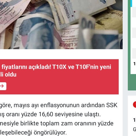
iyatlarını açıkladı! T10X ve T10F'nin yeni
li oldu
 göre, mayıs ayı enflasyonunun ardından SSK
ış oranı yüzde 16,60 seviyesine ulaştı.
1
esiyle birlikte toplam zam oranının yüzde
G
kleşebileceği öngörülüyor.