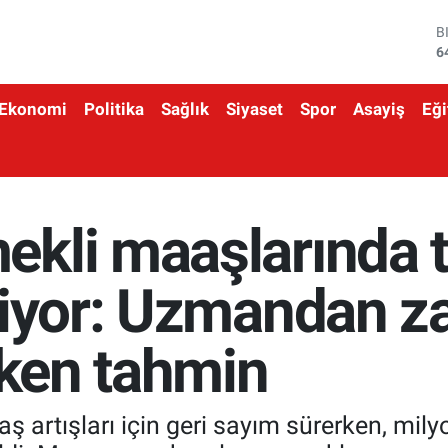
D
4
E
5
Ekonomi
Politika
Sağlık
Siyaset
Spor
Asayiş
Eği
S
6
G
6
B
1
ekli maaşlarında
B
6
şiyor: Uzmandan z
eken tahmin
artışları için geri sayım sürerken, mil