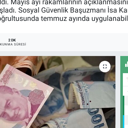
ildi. Mayıs ayı rakamlarının açıklanması
ladı. Sosyal Güvenlik Başuzmanı İsa Kar
oğrultusunda temmuz ayında uygulanabile
2 DK
KUNMA SÜRESI