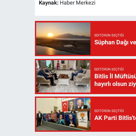
Kaynak:
Haber Merkezi
EDITÖRÜN SEÇTIĞI
Süphan Dağı ve
EDITÖRÜN SEÇTIĞI
Bitlis İl Müft
hayırlı olsun zi
EDITÖRÜN SEÇTIĞI
AK Parti Bitlis'