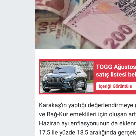
TOGG Ağustos f
satış listesi bel
İçeriği Görüntüle
Karakaş'ın yaptığı değerlendirmeye
ve Bağ-Kur emeklileri için oluşan art
Haziran ayı enflasyonunun da eklenm
17,5 ile yüzde 18,5 aralığında gerçe