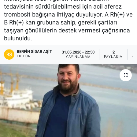
tedavisinin sürdürülebilmesi için acil aferez
Gündem
trombosit bağışına ihtiyaç duyuluyor. A Rh(+) ve
B Rh(+) kan grubuna sahip, gerekli şartları
Kültür-Sanat
taşıyan gönüllülerin destek vermesi çağrısında
bulunuldu.
Magazin
BERFIN SIDAR AŞİT
31.05.2026 - 22:50
2
EDITÖR
Politika
YAYINLANMA
PAYLAŞIM
O
Resmi İlanlar
Sağlık
Siyaset
Spor
Yerel