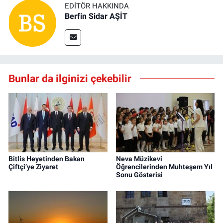
EDITÖR HAKKINDA
Berfin Sidar AŞİT
Bunlar da ilginizi çekebilir
Bitlis Heyetinden Bakan
Neva Müzikevi
Çiftçi’ye Ziyaret
Öğrencilerinden Muhteşem Yıl
Sonu Gösterisi