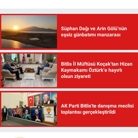
Süphan Dağı ve Arin Gölü’nün
eşsiz günbatımı manzarası
Bitlis İl Müftüsü Koçak'tan Hizan
Kaymakamı Öztürk'e hayırlı
olsun ziyareti
AK Parti Bitlis'te danışma meclisi
toplantısı gerçekleştirildi