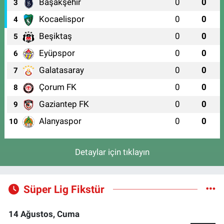
Başakşehir
0
0
3
Kocaelispor
0
0
4
Beşiktaş
0
0
5
Eyüpspor
0
0
6
Galatasaray
0
0
7
Çorum FK
0
0
8
Gaziantep FK
0
0
9
Alanyaspor
0
0
10
Detaylar için tıklayın
Süper Lig Fikstür
14 Ağustos, Cuma