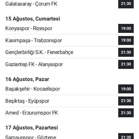
Galatasaray - Çorum FK
21:30
15 Ağustos, Cumartesi
Konyaspor - Rizespor
19:00
Kasımpaşa - Trabzonspor
19:00
Gençlerbirliği S.K. - Fenerbahçe
21:30
Gaziantep FK - Alanyaspor
21:30
16 Ağustos, Pazar
Başakşehir - Kocaelispor
19:00
Beşiktaş - Eyüpspor
21:30
Amed - Erzurumspor FK
21:30
17 Ağustos, Pazartesi
Samsunspor - Göztepe
21:30