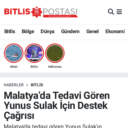
Asayiş
Nöbetçi Eczaneler
Bitlis
Bölge
Dünya
Gündem
Genel
Ekonomi
Bilim ve Teknoloji
Bitlis Hava Durumu
Bölge
Bitlis Trafik Yoğunluk Haritası
Çevre
Süper Lig Puan Durumu ve Fikstür
Ahlat
Bitlis
Adilcevaz
Dünya
Tüm Manşetler
HABERLER
BITLIS
Malatya’da Tedavi Gören
Eğitim
Son Dakika Haberleri
Yunus Sulak İçin Destek
Ekonomi
Haber Arşivi
Çağrısı
Genel
Malatya'da tedavi gören Yunus Sulak'ın