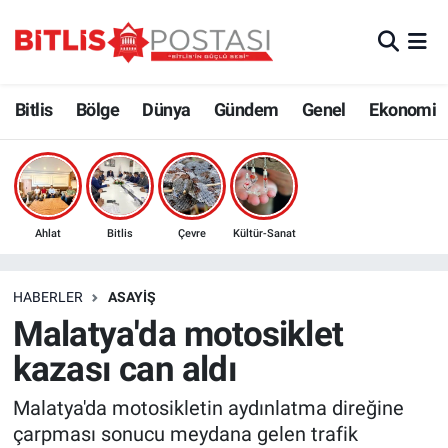
Asayiş
Nöbetçi Eczaneler
Bitlis
Bölge
Dünya
Gündem
Genel
Ekonomi
Bilim ve Teknoloji
Bitlis Hava Durumu
Bölge
Bitlis Trafik Yoğunluk Haritası
Çevre
Süper Lig Puan Durumu ve Fikstür
Ahlat
Bitlis
Çevre
Kültür-Sanat
Dünya
Tüm Manşetler
HABERLER
ASAYIŞ
Malatya'da motosiklet
Eğitim
Son Dakika Haberleri
kazası can aldı
Ekonomi
Haber Arşivi
Malatya'da motosikletin aydınlatma direğine
çarpması sonucu meydana gelen trafik
Genel