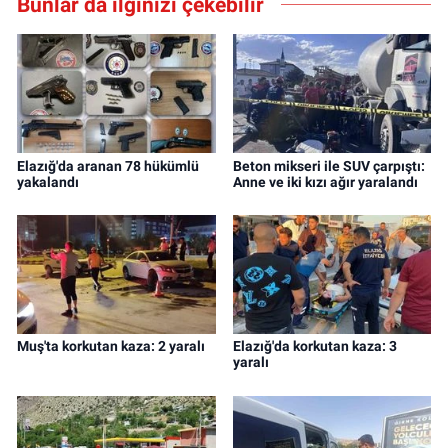
Bunlar da ilginizi çekebilir
Elazığ'da aranan 78 hükümlü
Beton mikseri ile SUV çarpıştı:
yakalandı
Anne ve iki kızı ağır yaralandı
Muş'ta korkutan kaza: 2 yaralı
Elazığ'da korkutan kaza: 3
yaralı