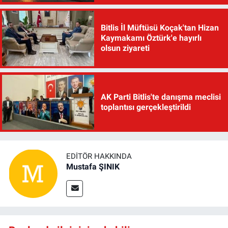
Bitlis İl Müftüsü Koçak'tan Hizan
Kaymakamı Öztürk'e hayırlı
olsun ziyareti
AK Parti Bitlis'te danışma meclisi
toplantısı gerçekleştirildi
EDITÖR HAKKINDA
Mustafa ŞINIK