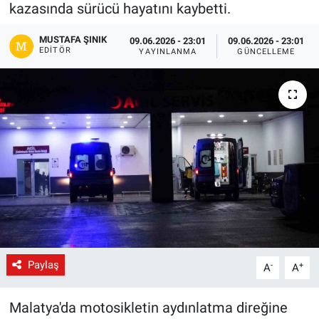
kazasında sürücü hayatını kaybetti.
Gündem
MUSTAFA ŞINIK
09.06.2026 - 23:01
09.06.2026 - 23:01
EDITÖR
YAYINLANMA
GÜNCELLEME
Kültür-Sanat
Magazin
Politika
Resmi İlanlar
Sağlık
Siyaset
Paylaş
-
+
A
A
Spor
Malatya'da motosikletin aydınlatma direğine
Yerel