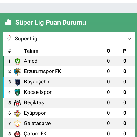
Süper Lig Puan Durumu
Süper Lig
#
Takım
O
P
Amed
0
0
1
Erzurumspor FK
0
0
2
Başakşehir
0
0
3
Kocaelispor
0
0
4
Beşiktaş
0
0
5
Eyüpspor
0
0
6
Galatasaray
0
0
7
Çorum FK
0
0
8