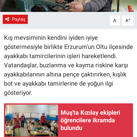
Paylaş
-
+
A
A
Kış mevsiminin kendini iyiden iyiye
göstermesiyle birlikte Erzurum'un Oltu ilçesinde
ayakkabı tamircilerinin işleri hareketlendi.
Vatandaşlar, buzlanma ve kayma riskine karşı
ayakkabılarının altına pençe çaktırırken, kışlık
bot ve ayakkabı tamirlerine de yoğun ilgi
gösteriyor.
Muş'ta Kızılay ekipleri
öğrencilere ikramda
bulundu