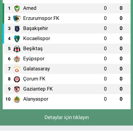
Amed
0
0
1
Erzurumspor FK
0
0
2
Başakşehir
0
0
3
Kocaelispor
0
0
4
Beşiktaş
0
0
5
Eyüpspor
0
0
6
Galatasaray
0
0
7
Çorum FK
0
0
8
Gaziantep FK
0
0
9
Alanyaspor
0
0
10
Detaylar için tıklayın