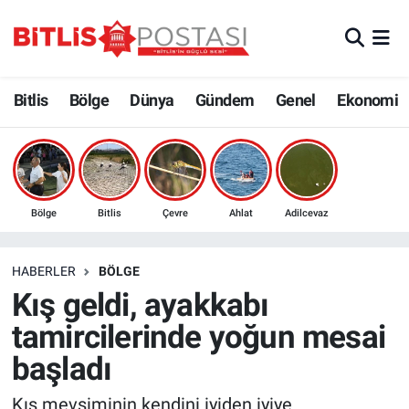
Asayiş
Nöbetçi Eczaneler
Bitlis
Bölge
Dünya
Gündem
Genel
Ekonomi
Bilim ve Teknoloji
Bitlis Hava Durumu
Bölge
Bitlis Trafik Yoğunluk Haritası
Çevre
Süper Lig Puan Durumu ve Fikstür
Bölge
Bitlis
Çevre
Ahlat
Adilcevaz
Dünya
Tüm Manşetler
HABERLER
BÖLGE
Kış geldi, ayakkabı
Eğitim
Son Dakika Haberleri
tamircilerinde yoğun mesai
Ekonomi
Haber Arşivi
başladı
Genel
Kış mevsiminin kendini iyiden iyiye