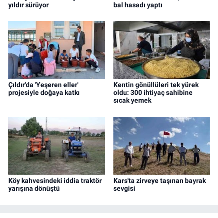
yıldır sürüyor
bal hasadı yaptı
Çıldır'da 'Yeşeren eller'
Kentin gönüllüleri tek yürek
projesiyle doğaya katkı
oldu: 300 ihtiyaç sahibine
sıcak yemek
Köy kahvesindeki iddia traktör
Kars'ta zirveye taşınan bayrak
yarışına dönüştü
sevgisi