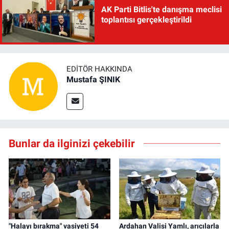
AK Parti Bitlis'te danışma meclisi
toplantısı gerçekleştirildi
EDITÖR HAKKINDA
Mustafa ŞINIK
Bunlar da ilginizi çekebilir
"Halayı bırakma" vasiyeti 54
Ardahan Valisi Yamlı, arıcılarla