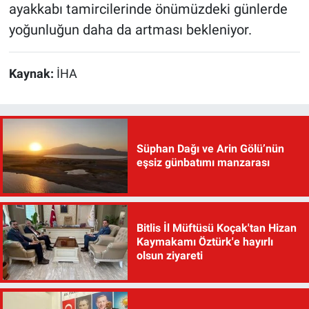
ayakkabı tamircilerinde önümüzdeki günlerde
yoğunluğun daha da artması bekleniyor.
Kaynak:
İHA
Süphan Dağı ve Arin Gölü’nün
eşsiz günbatımı manzarası
Bitlis İl Müftüsü Koçak'tan Hizan
Kaymakamı Öztürk'e hayırlı
olsun ziyareti