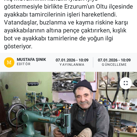
göstermesiyle birlikte Erzurum'un Oltu ilçesinde
Gündem
ayakkabı tamircilerinin işleri hareketlendi.
Vatandaşlar, buzlanma ve kayma riskine karşı
Kültür-Sanat
ayakkabılarının altına pençe çaktırırken, kışlık
bot ve ayakkabı tamirlerine de yoğun ilgi
Magazin
gösteriyor.
Politika
MUSTAFA ŞINIK
07.01.2026 - 10:09
07.01.2026 - 10:09
EDITÖR
YAYINLANMA
GÜNCELLEME
Resmi İlanlar
Sağlık
Siyaset
Spor
Yerel