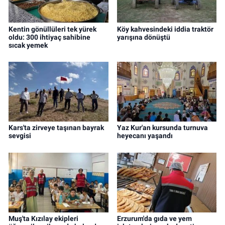
Kentin gönüllüleri tek yürek
Köy kahvesindeki iddia traktör
oldu: 300 ihtiyaç sahibine
yarışına dönüştü
sıcak yemek
Kars'ta zirveye taşınan bayrak
Yaz Kur'an kursunda turnuva
sevgisi
heyecanı yaşandı
Muş'ta Kızılay ekipleri
Erzurum'da gıda ve yem