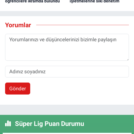
öğrencilere ikramda bulundu
işletmelerine sıkı denetim
Yorumlar
Gönder
Süper Lig Puan Durumu