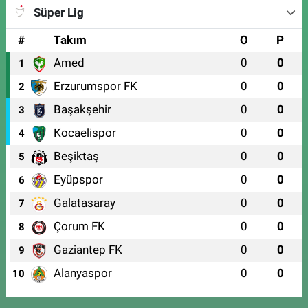
Süper Lig
#
Takım
O
P
Amed
0
0
1
Erzurumspor FK
0
0
2
Başakşehir
0
0
3
Kocaelispor
0
0
4
Beşiktaş
0
0
5
Eyüpspor
0
0
6
Galatasaray
0
0
7
Çorum FK
0
0
8
Gaziantep FK
0
0
9
Alanyaspor
0
0
10