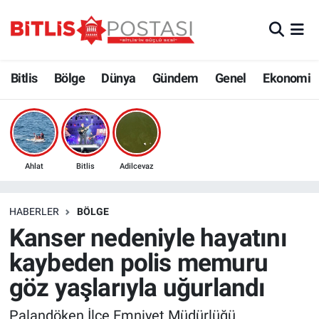
Asayiş
Nöbetçi Eczaneler
Bitlis
Bölge
Dünya
Gündem
Genel
Ekonomi
Bilim ve Teknoloji
Bitlis Hava Durumu
Bölge
Bitlis Trafik Yoğunluk Haritası
Çevre
Süper Lig Puan Durumu ve Fikstür
Ahlat
Bitlis
Adilcevaz
Dünya
Tüm Manşetler
HABERLER
BÖLGE
Kanser nedeniyle hayatını
Eğitim
Son Dakika Haberleri
kaybeden polis memuru
Ekonomi
Haber Arşivi
göz yaşlarıyla uğurlandı
Genel
Palandöken İlçe Emniyet Müdürlüğü