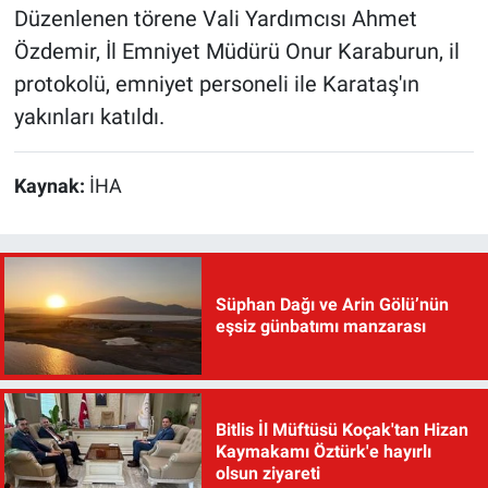
Düzenlenen törene Vali Yardımcısı Ahmet
Özdemir, İl Emniyet Müdürü Onur Karaburun, il
protokolü, emniyet personeli ile Karataş'ın
yakınları katıldı.
Kaynak:
İHA
Süphan Dağı ve Arin Gölü’nün
eşsiz günbatımı manzarası
Bitlis İl Müftüsü Koçak'tan Hizan
Kaymakamı Öztürk'e hayırlı
olsun ziyareti