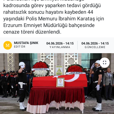
kadrosunda görev yaparken tedavi gördüğü
Gündem
rahatsızlık sonucu hayatını kaybeden 44
yaşındaki Polis Memuru İbrahim Karataş için
Kültür-Sanat
Erzurum Emniyet Müdürlüğü bahçesinde
cenaze töreni düzenlendi.
Magazin
MUSTAFA ŞINIK
04.06.2026 - 14:15
04.06.2026 - 14:15
EDITÖR
Politika
YAYINLANMA
GÜNCELLEME
Resmi İlanlar
Sağlık
Siyaset
Spor
Yerel