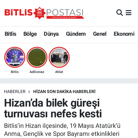
Asayiş
Nöbetçi Eczaneler
Bitlis
Bölge
Dünya
Gündem
Genel
Ekonomi
Bilim ve Teknoloji
Bitlis Hava Durumu
Bölge
Bitlis Trafik Yoğunluk Haritası
Çevre
Süper Lig Puan Durumu ve Fikstür
Bitlis
Adilcevaz
Ahlat
Dünya
Tüm Manşetler
HABERLER
HIZAN SON DAKIKA HABERLERI
Hizan’da bilek güreşi
Eğitim
Son Dakika Haberleri
turnuvası nefes kesti
Ekonomi
Haber Arşivi
Bitlis’in Hizan ilçesinde, 19 Mayıs Atatürk’ü
Anma, Gençlik ve Spor Bayramı etkinlikleri
Genel