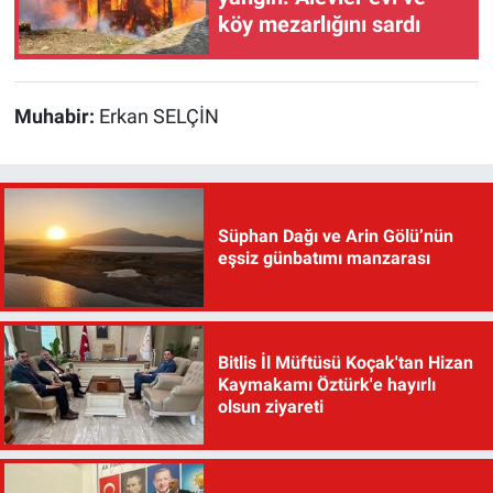
köy mezarlığını sardı
Muhabir:
Erkan SELÇİN
Süphan Dağı ve Arin Gölü’nün
eşsiz günbatımı manzarası
Bitlis İl Müftüsü Koçak'tan Hizan
Kaymakamı Öztürk'e hayırlı
olsun ziyareti