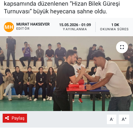
kapsamında düzenlenen “Hizan Bilek Güreşi
Gündem
Turnuvası” büyük heyecana sahne oldu.
MURAT HAKSEVER
15.05.2026 - 01:09
1 DK
Kültür-Sanat
EDITÖR
YAYINLANMA
OKUNMA SÜRESI
Magazin
Politika
Resmi İlanlar
Sağlık
Siyaset
Spor
Paylaş
-
+
A
A
Yerel