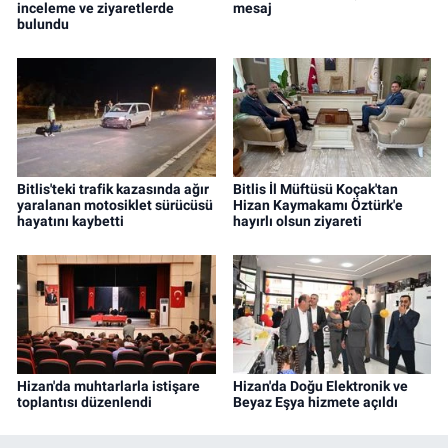
inceleme ve ziyaretlerde
mesaj
bulundu
Bitlis'teki trafik kazasında ağır
Bitlis İl Müftüsü Koçak'tan
yaralanan motosiklet sürücüsü
Hizan Kaymakamı Öztürk'e
hayatını kaybetti
hayırlı olsun ziyareti
Hizan'da muhtarlarla istişare
Hizan'da Doğu Elektronik ve
toplantısı düzenlendi
Beyaz Eşya hizmete açıldı