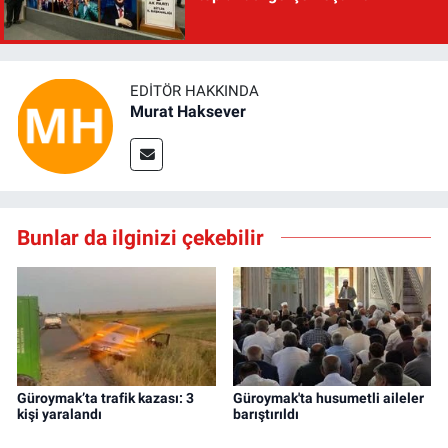
EDITÖR HAKKINDA
Murat Haksever
Bunlar da ilginizi çekebilir
Güroymak’ta trafik kazası: 3
Güroymak'ta husumetli aileler
kişi yaralandı
barıştırıldı