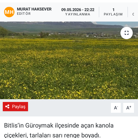
MURAT HAKSEVER
09.05.2026 - 22:22
1
Gündem
EDITÖR
YAYINLANMA
PAYLAŞIM
OK
Kültür-Sanat
Magazin
Politika
Resmi İlanlar
Sağlık
Siyaset
Paylaş
-
+
A
A
Spor
Bitlis’in Güroymak ilçesinde açan kanola
çiçekleri, tarlaları sarı renge boyadı.
Yerel