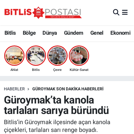
Asayiş
Nöbetçi Eczaneler
Bitlis
Bölge
Dünya
Gündem
Genel
Ekonomi
Bilim ve Teknoloji
Bitlis Hava Durumu
Bölge
Bitlis Trafik Yoğunluk Haritası
Çevre
Süper Lig Puan Durumu ve Fikstür
Ahlat
Bitlis
Çevre
Kültür-Sanat
Dünya
Tüm Manşetler
HABERLER
GÜROYMAK SON DAKIKA HABERLERI
Güroymak’ta kanola
Eğitim
Son Dakika Haberleri
tarlaları sarıya büründü
Ekonomi
Haber Arşivi
Bitlis’in Güroymak ilçesinde açan kanola
çiçekleri, tarlaları sarı renge boyadı.
Genel