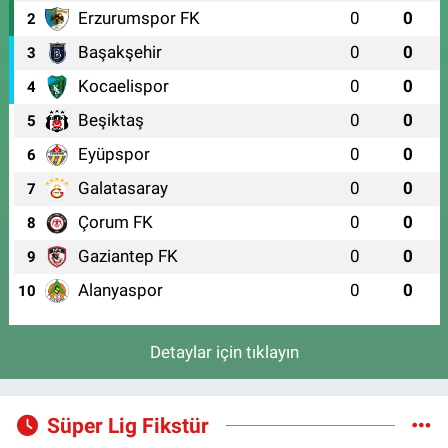
Erzurumspor FK
0
0
2
Başakşehir
0
0
3
Kocaelispor
0
0
4
Beşiktaş
0
0
5
Eyüpspor
0
0
6
Galatasaray
0
0
7
Çorum FK
0
0
8
Gaziantep FK
0
0
9
Alanyaspor
0
0
10
Detaylar için tıklayın
Süper Lig Fikstür