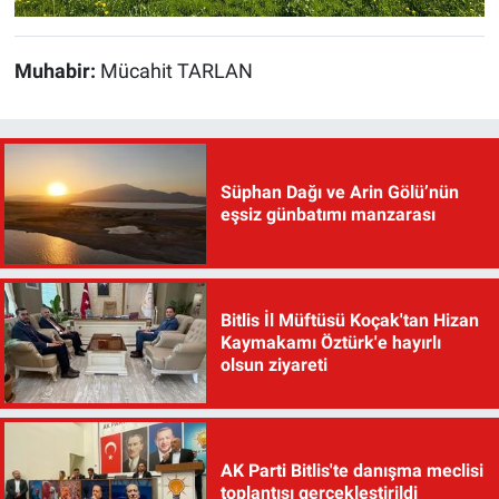
Muhabir:
Mücahit TARLAN
Süphan Dağı ve Arin Gölü’nün
eşsiz günbatımı manzarası
Bitlis İl Müftüsü Koçak'tan Hizan
Kaymakamı Öztürk'e hayırlı
olsun ziyareti
AK Parti Bitlis'te danışma meclisi
toplantısı gerçekleştirildi