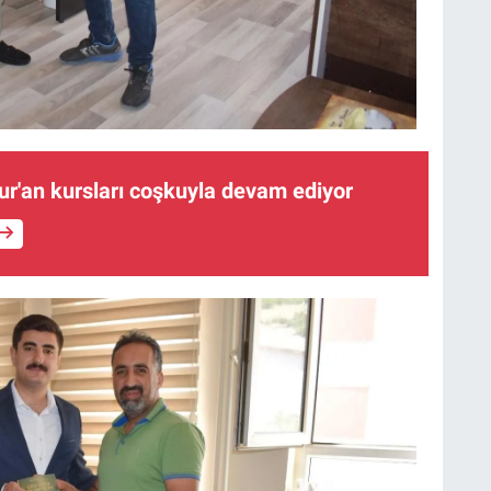
ur'an kursları coşkuyla devam ediyor