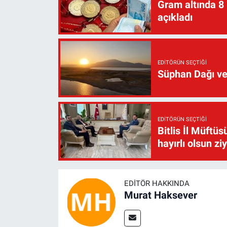
Gram altında 8
açıkladı
EDITÖRÜN SEÇTIĞI
Süphan Dağı ve
EDITÖRÜN SEÇTIĞI
Bitlis İl Müft
hayırlı olsun zi
EDITÖR HAKKINDA
Murat Haksever