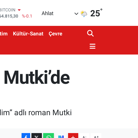
°
DOLAR
25
Ahlat
47,7436
%0.18
EURO
55,2510
%0.32
tim
Kültür-Sanat
Çevre
STERLİN
64,4811
%0.38
GRAM ALTIN
6660.55
%0
BİST100
13.779
%-14
 Mutki’de
BITCOIN
64.815,30
%-0.1
elim” adlı roman Mutki
-
+