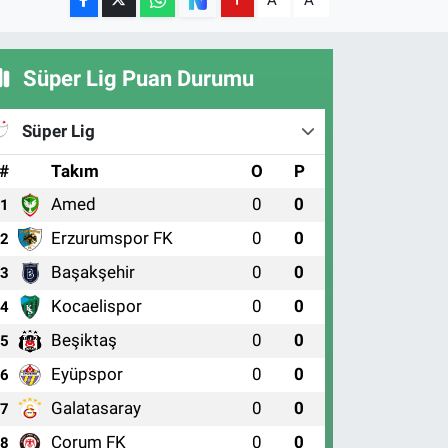
A
A
Süper Lig Puan Durumu
Süper Lig
#
Takım
O
P
Amed
0
0
1
Erzurumspor FK
0
0
2
Başakşehir
0
0
3
Kocaelispor
0
0
4
Beşiktaş
0
0
5
Eyüpspor
0
0
6
Galatasaray
0
0
7
Çorum FK
0
0
8