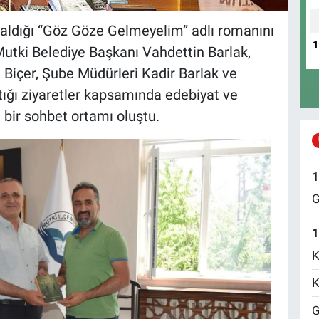
aldığı “Göz Göze Gelmeyelim” adlı romanını
 Mutki Belediye Başkanı Vahdettin Barlak,
 Biçer, Şube Müdürleri Kadir Barlak ve
tığı ziyaretler kapsamında edebiyat ve
 bir sohbet ortamı oluştu.
1
G
1
K
K
G