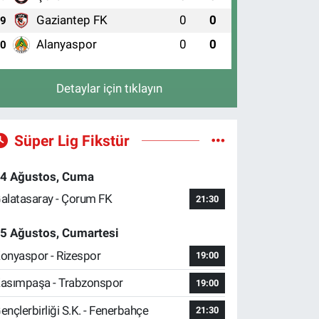
Gaziantep FK
0
0
9
Alanyaspor
0
0
10
Detaylar için tıklayın
Süper Lig Fikstür
4 Ağustos, Cuma
alatasaray - Çorum FK
21:30
5 Ağustos, Cumartesi
onyaspor - Rizespor
19:00
asımpaşa - Trabzonspor
19:00
ençlerbirliği S.K. - Fenerbahçe
21:30