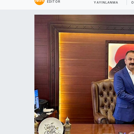
EDITÖR
YAYINLANMA
O
Gündem
Kültür-Sanat
Magazin
Politika
Resmi İlanlar
Sağlık
Siyaset
Spor
Yerel