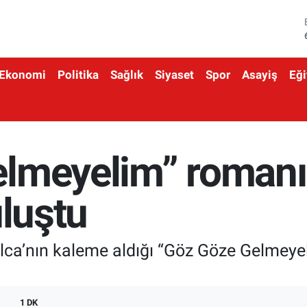
Ekonomi
Politika
Sağlık
Siyaset
Spor
Asayiş
Eği
lmeyelim” romanı
uluştu
 Alca’nın kaleme aldığı “Göz Göze Gelmey
1 DK