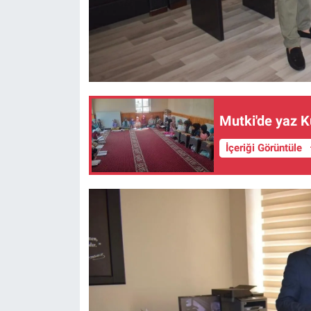
Mutki'de yaz K
İçeriği Görüntüle