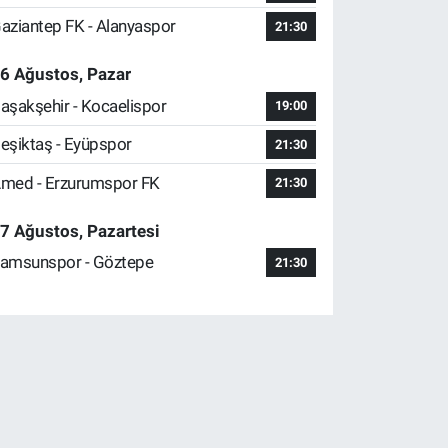
aziantep FK - Alanyaspor
21:30
6 Ağustos, Pazar
aşakşehir - Kocaelispor
19:00
eşiktaş - Eyüpspor
21:30
med - Erzurumspor FK
21:30
7 Ağustos, Pazartesi
amsunspor - Göztepe
21:30