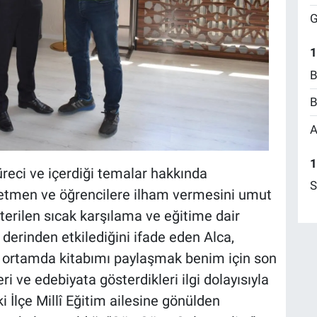
G
1
B
B
A
1
üreci ve içerdiği temalar hakkında
S
öğretmen ve öğrencilere ilham vermesini umut
österilen sıcak karşılama ve eğitime dair
 derinden etkilediğini ifade eden Alca,
ir ortamda kitabımı paylaşmak benim için son
ri ve edebiyata gösterdikleri ilgi dolayısıyla
İlçe Millî Eğitim ailesine gönülden