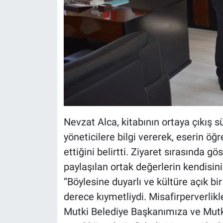
Nevzat Alca, kitabının ortaya çıkış s
yöneticilere bilgi vererek, eserin 
ettiğini belirtti. Ziyaret sırasında g
paylaşılan ortak değerlerin kendisini
“Böylesine duyarlı ve kültüre açık b
derece kıymetliydi. Misafirperverlikle
Mutki Belediye Başkanımıza ve Mutki 