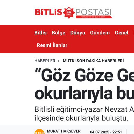
Asayiş
Nöbetçi Eczaneler
Bitlis
Bölge
Dünya
Gündem
Genel
Bilim ve Teknoloji
Bitlis Hava Durumu
Resmi İlanlar
Bölge
Bitlis Trafik Yoğunluk Haritası
HABERLER
MUTKI SON DAKIKA HABERLERI
“Göz Göze Ge
Çevre
Süper Lig Puan Durumu ve Fikstür
Dünya
Tüm Manşetler
okurlarıyla b
Eğitim
Son Dakika Haberleri
Bitlisli eğitimci-yazar Nevzat
Ekonomi
Haber Arşivi
ilçesinde okurlarıyla buluştu.
Genel
MURAT HAKSEVER
04.07.2025 - 22:51