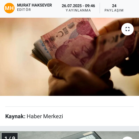
MURAT HAKSEVER
26.07.2025 - 09:46
24
EDITÖR
Gündem
YAYINLANMA
PAYLAŞIM
Kültür-Sanat
Magazin
Politika
Resmi İlanlar
Sağlık
Siyaset
Kaynak:
Haber Merkezi
Spor
Yerel
1 / 9