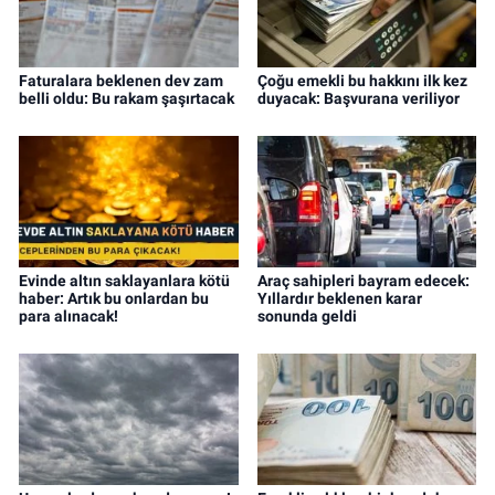
Faturalara beklenen dev zam
Çoğu emekli bu hakkını ilk kez
belli oldu: Bu rakam şaşırtacak
duyacak: Başvurana veriliyor
Evinde altın saklayanlara kötü
Araç sahipleri bayram edecek:
haber: Artık bu onlardan bu
Yıllardır beklenen karar
para alınacak!
sonunda geldi