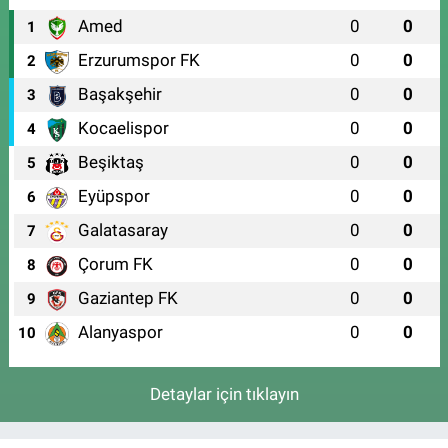
Amed
0
0
1
Erzurumspor FK
0
0
2
Başakşehir
0
0
3
Kocaelispor
0
0
4
Beşiktaş
0
0
5
Eyüpspor
0
0
6
Galatasaray
0
0
7
Çorum FK
0
0
8
Gaziantep FK
0
0
9
Alanyaspor
0
0
10
Detaylar için tıklayın