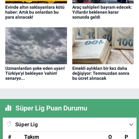
Evinde altın saklayanlara kötü
Araç sahipleri bayram edecek:
haber: Artık bu onlardan bu
Yıllardır beklenen karar
para alınacak!
sonunda geldi
Uzmanlardan şoke eden uyarı!
Emekli aylıkları bir kez daha
Türkiye'yi bekleyen 'vahim'
değişiyor: Temmuzdan sonra
senaryo...
bu ücret alınacak
Süper Lig Puan Durumu
Süper Lig
#
Takım
O
P