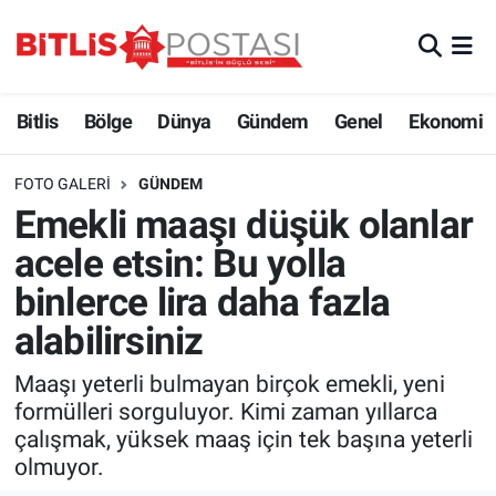
Asayiş
Nöbetçi Eczaneler
Bitlis
Bölge
Dünya
Gündem
Genel
Ekonomi
Bilim ve Teknoloji
Bitlis Hava Durumu
FOTO GALERI
GÜNDEM
Bölge
Bitlis Trafik Yoğunluk Haritası
Emekli maaşı düşük olanlar
acele etsin: Bu yolla
Çevre
Süper Lig Puan Durumu ve Fikstür
binlerce lira daha fazla
Dünya
Tüm Manşetler
alabilirsiniz
Eğitim
Son Dakika Haberleri
Maaşı yeterli bulmayan birçok emekli, yeni
formülleri sorguluyor. Kimi zaman yıllarca
Ekonomi
Haber Arşivi
çalışmak, yüksek maaş için tek başına yeterli
olmuyor.
Genel