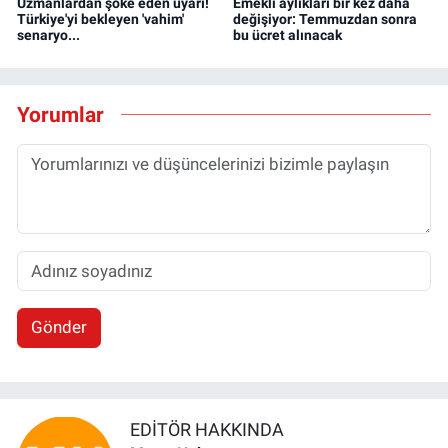
Uzmanlardan şoke eden uyarı!
Emekli aylıkları bir kez daha
Türkiye'yi bekleyen 'vahim'
değişiyor: Temmuzdan sonra
senaryo...
bu ücret alınacak
Yorumlar
Gönder
EDITÖR HAKKINDA