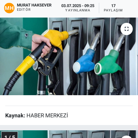
MURAT HAKSEVER
03.07.2025 - 09:25
17
EDITÖR
Gündem
YAYINLANMA
PAYLAŞIM
Kültür-Sanat
Magazin
Politika
Resmi İlanlar
Sağlık
Siyaset
Kaynak:
HABER MERKEZİ
Spor
Yerel
1 / 5