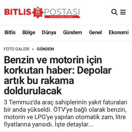
Asayiş
Nöbetçi Eczaneler
Bitlis
Bölge
Dünya
Gündem
Genel
Ekonomi
Bilim ve Teknoloji
Bitlis Hava Durumu
FOTO GALERI
GÜNDEM
Bölge
Bitlis Trafik Yoğunluk Haritası
Benzin ve motorin için
korkutan haber: Depolar
Çevre
Süper Lig Puan Durumu ve Fikstür
artık bu rakama
Dünya
Tüm Manşetler
doldurulacak
Eğitim
Son Dakika Haberleri
3 Temmuz’da araç sahiplerinin yakıt faturaları
bir anda yükseldi. ÖTV’ye bağlı olarak benzin,
Ekonomi
Haber Arşivi
motorin ve LPG’ye yapılan otomatik zam, litre
fiyatlarına yansıdı. İşte detaylar...
Genel