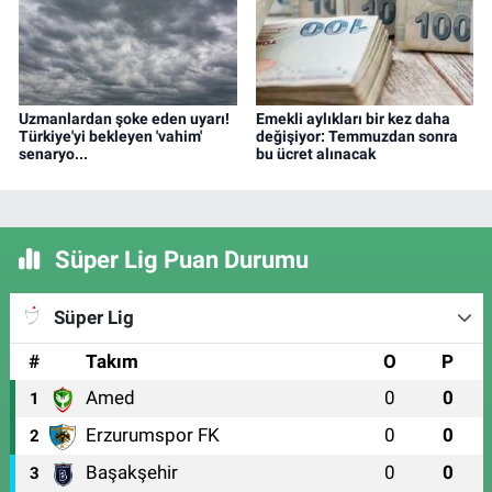
Uzmanlardan şoke eden uyarı!
Emekli aylıkları bir kez daha
Türkiye'yi bekleyen 'vahim'
değişiyor: Temmuzdan sonra
senaryo...
bu ücret alınacak
Süper Lig Puan Durumu
Süper Lig
#
Takım
O
P
Amed
0
0
1
Erzurumspor FK
0
0
2
Başakşehir
0
0
3