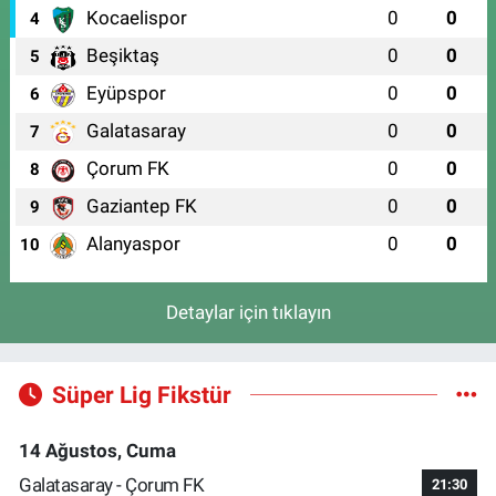
Kocaelispor
0
0
4
Beşiktaş
0
0
5
Eyüpspor
0
0
6
Galatasaray
0
0
7
Çorum FK
0
0
8
Gaziantep FK
0
0
9
Alanyaspor
0
0
10
Detaylar için tıklayın
Süper Lig Fikstür
14 Ağustos, Cuma
Galatasaray - Çorum FK
21:30