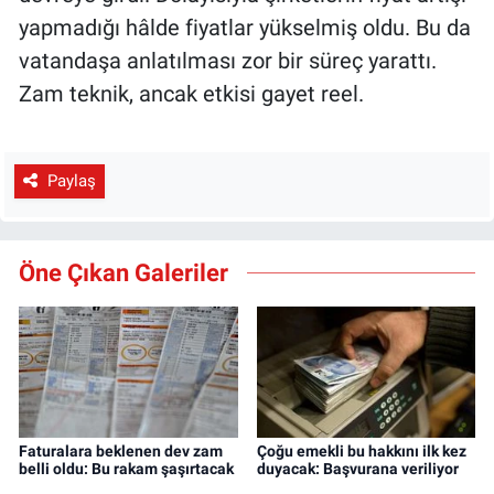
yapmadığı hâlde fiyatlar yükselmiş oldu. Bu da
vatandaşa anlatılması zor bir süreç yarattı.
Zam teknik, ancak etkisi gayet reel.
Paylaş
Öne Çıkan Galeriler
Faturalara beklenen dev zam
Çoğu emekli bu hakkını ilk kez
belli oldu: Bu rakam şaşırtacak
duyacak: Başvurana veriliyor