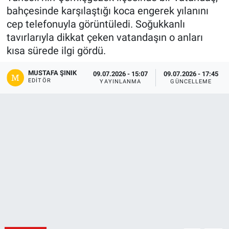
bahçesinde karşılaştığı koca engerek yılanını
Gündem
cep telefonuyla görüntüledi. Soğukkanlı
tavırlarıyla dikkat çeken vatandaşın o anları
Kültür-Sanat
kısa sürede ilgi gördü.
Magazin
MUSTAFA ŞINIK
09.07.2026 - 15:07
09.07.2026 - 17:45
EDITÖR
YAYINLANMA
GÜNCELLEME
Politika
Resmi İlanlar
Sağlık
Siyaset
Spor
Yerel