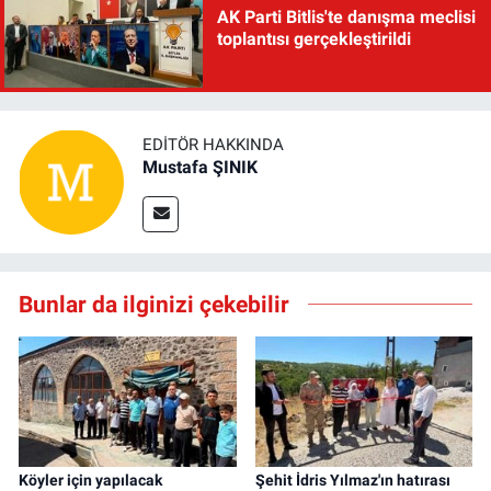
AK Parti Bitlis'te danışma meclisi
toplantısı gerçekleştirildi
EDITÖR HAKKINDA
Mustafa ŞINIK
Bunlar da ilginizi çekebilir
Köyler için yapılacak
Şehit İdris Yılmaz'ın hatırası