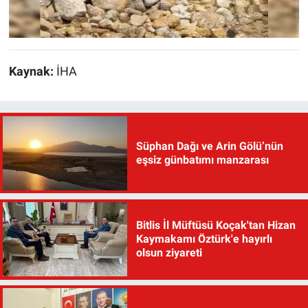
Kaynak:
İHA
Süphan Dağı ve Arin Gölü’nün
eşsiz günbatımı manzarası
Bitlis İl Müftüsü Koçak'tan Hizan
Kaymakamı Öztürk'e hayırlı
olsun ziyareti