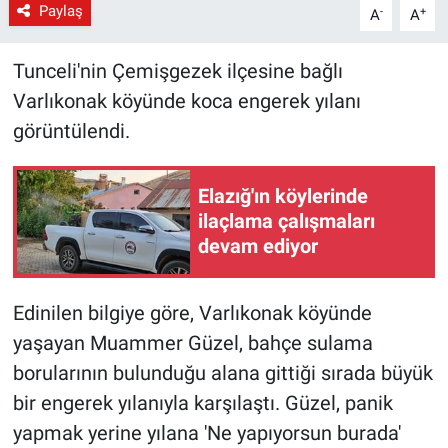
Paylaş
-
+
A
A
Tunceli'nin Çemişgezek ilçesine bağlı
Varlıkonak köyünde koca engerek yılanı
görüntülendi.
Elazığ'ın köylerinde
ilaçlama çalışmaları
devam ediyor
Edinilen bilgiye göre, Varlıkonak köyünde
yaşayan Muammer Güzel, bahçe sulama
borularının bulunduğu alana gittiği sırada büyük
bir engerek yılanıyla karşılaştı. Güzel, panik
yapmak yerine yılana 'Ne yapıyorsun burada'