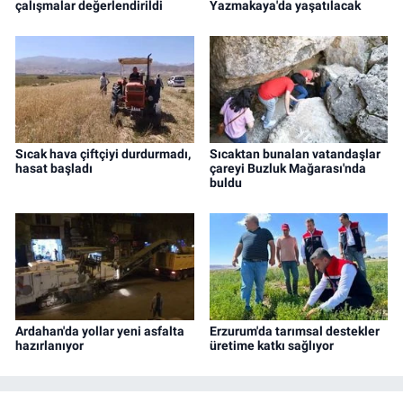
çalışmalar değerlendirildi
Yazmakaya'da yaşatılacak
Sıcak hava çiftçiyi durdurmadı,
Sıcaktan bunalan vatandaşlar
hasat başladı
çareyi Buzluk Mağarası'nda
buldu
Ardahan'da yollar yeni asfalta
Erzurum'da tarımsal destekler
hazırlanıyor
üretime katkı sağlıyor