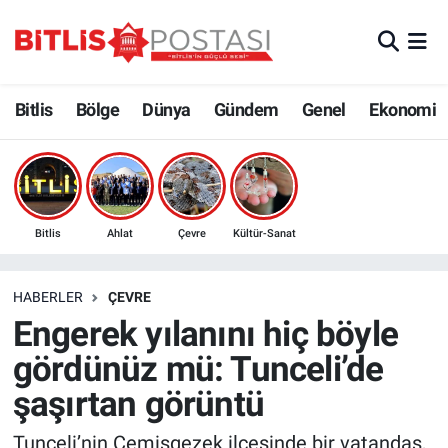
Asayiş
Nöbetçi Eczaneler
Bitlis
Bölge
Dünya
Gündem
Genel
Ekonomi
Bilim ve Teknoloji
Bitlis Hava Durumu
Bölge
Bitlis Trafik Yoğunluk Haritası
Çevre
Süper Lig Puan Durumu ve Fikstür
Bitlis
Ahlat
Çevre
Kültür-Sanat
Dünya
Tüm Manşetler
HABERLER
ÇEVRE
Engerek yılanını hiç böyle
Eğitim
Son Dakika Haberleri
gördünüz mü: Tunceli’de
Ekonomi
Haber Arşivi
şaşırtan görüntü
Genel
Tunceli’nin Çemişgezek ilçesinde bir vatandaş,