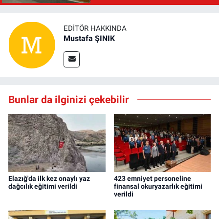
EDITÖR HAKKINDA
Mustafa ŞINIK
Bunlar da ilginizi çekebilir
Elazığ'da ilk kez onaylı yaz
423 emniyet personeline
dağcılık eğitimi verildi
finansal okuryazarlık eğitimi
verildi