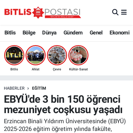
Asayiş
Nöbetçi Eczaneler
Bitlis
Bölge
Dünya
Gündem
Genel
Ekonomi
Bilim ve Teknoloji
Bitlis Hava Durumu
Bölge
Bitlis Trafik Yoğunluk Haritası
Çevre
Süper Lig Puan Durumu ve Fikstür
Bitlis
Ahlat
Çevre
Kültür-Sanat
Dünya
Tüm Manşetler
HABERLER
EĞITIM
EBYÜ'de 3 bin 150 öğrenci
Eğitim
Son Dakika Haberleri
mezuniyet coşkusu yaşadı
Ekonomi
Haber Arşivi
Erzincan Binali Yıldırım Üniversitesinde (EBYÜ)
2025-2026 eğitim öğretim yılında fakülte,
Genel