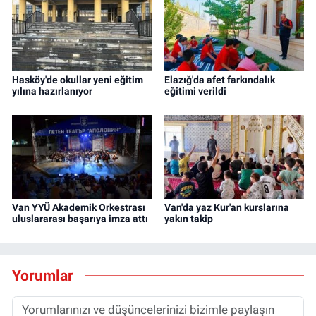
Hasköy'de okullar yeni eğitim
Elazığ'da afet farkındalık
yılına hazırlanıyor
eğitimi verildi
Van YYÜ Akademik Orkestrası
Van'da yaz Kur'an kurslarına
uluslararası başarıya imza attı
yakın takip
Yorumlar