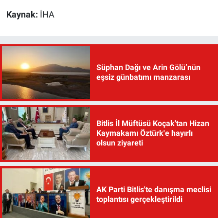
Kaynak:
İHA
Süphan Dağı ve Arin Gölü’nün
eşsiz günbatımı manzarası
Bitlis İl Müftüsü Koçak'tan Hizan
Kaymakamı Öztürk'e hayırlı
olsun ziyareti
AK Parti Bitlis'te danışma meclisi
toplantısı gerçekleştirildi