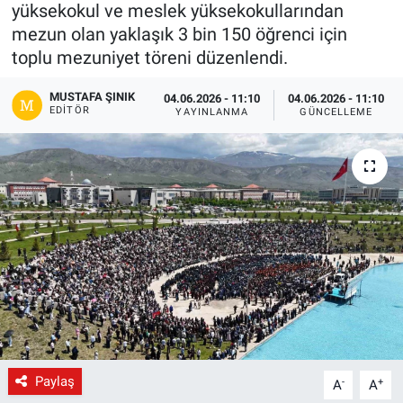
yüksekokul ve meslek yüksekokullarından
Gündem
mezun olan yaklaşık 3 bin 150 öğrenci için
toplu mezuniyet töreni düzenlendi.
Kültür-Sanat
MUSTAFA ŞINIK
04.06.2026 - 11:10
04.06.2026 - 11:10
EDITÖR
YAYINLANMA
GÜNCELLEME
Magazin
Politika
Resmi İlanlar
Sağlık
Siyaset
Spor
Paylaş
-
+
A
A
Yerel