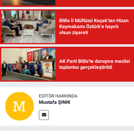
Bitlis İl Müftüsü Koçak'tan Hizan
Kaymakamı Öztürk'e hayırlı
olsun ziyareti
AK Parti Bitlis'te danışma meclisi
toplantısı gerçekleştirildi
EDITÖR HAKKINDA
Mustafa ŞINIK