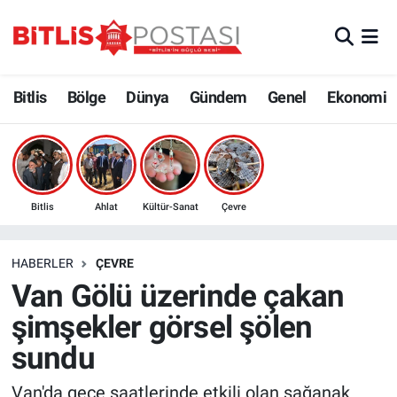
Asayiş
Nöbetçi Eczaneler
Bitlis
Bölge
Dünya
Gündem
Genel
Ekonomi
Bilim ve Teknoloji
Bitlis Hava Durumu
Bölge
Bitlis Trafik Yoğunluk Haritası
Çevre
Süper Lig Puan Durumu ve Fikstür
Bitlis
Ahlat
Kültür-Sanat
Çevre
Dünya
Tüm Manşetler
HABERLER
ÇEVRE
Van Gölü üzerinde çakan
Eğitim
Son Dakika Haberleri
şimşekler görsel şölen
Ekonomi
Haber Arşivi
sundu
Genel
Van'da gece saatlerinde etkili olan sağanak