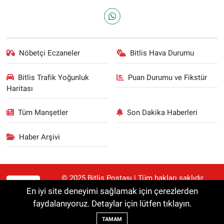
Nöbetçi Eczaneler
Bitlis Hava Durumu
Bitlis Trafik Yoğunluk
Puan Durumu ve Fikstür
Haritası
Tüm Manşetler
Son Dakika Haberleri
Haber Arşivi
© 2025 Bitlis Postası | Tüm hakları saklıdır.
RSS
Haberler kaynak gösterilmeden alıntılanamaz.
En iyi site deneyimi sağlamak için çerezlerden
faydalanıyoruz. Detaylar için lütfen tıklayın.
Haber Yazılımı:
TE Bilişim
TAMAM