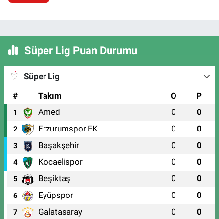
Süper Lig Puan Durumu
Süper Lig
#
Takım
O
P
Amed
0
0
1
Erzurumspor FK
0
0
2
Başakşehir
0
0
3
Kocaelispor
0
0
4
Beşiktaş
0
0
5
Eyüpspor
0
0
6
Galatasaray
0
0
7