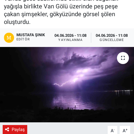
yağışla birlikte Van Gölü üzerinde peş peşe
Gündem
çakan şimşekler, gökyüzünde görsel şölen
oluşturdu.
Kültür-Sanat
MUSTAFA ŞINIK
04.06.2026 - 11:08
04.06.2026 - 11:08
EDITÖR
YAYINLANMA
GÜNCELLEME
Magazin
Politika
Resmi İlanlar
Sağlık
Siyaset
Spor
Paylaş
-
+
A
A
Yerel