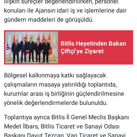
ilişkin süreçler değerlendirilirken, personel
konuları ile Ajansın idari iş ve işlemlerine dair
gündem maddeleri de görüşüldü.
Bitlis Heyetinden Bakan
Çiftçi’ye Ziyaret
Bölgesel kalkınmaya katkı sağlayacak
çalışmaların masaya yatırıldığı toplantıda,
kurumlar arası iş birliğinin güçlendirilmesine
yönelik değerlendirmelerde bulunuldu.
Toplantıya ayrıca Bitlis İl Genel Meclis Başkanı
Medet İlbars, Bitlis Ticaret ve Sanayi Odası
Başkanı Davut Tezcan, Van Ticaret ve Sanayi