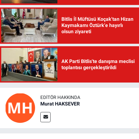
Bitlis İl Müftüsü Koçak'tan Hizan
Kaymakamı Öztürk'e hayırlı
olsun ziyareti
AK Parti Bitlis'te danışma meclisi
toplantısı gerçekleştirildi
EDITÖR HAKKINDA
Murat HAKSEVER