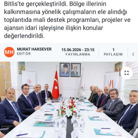
Bitlis’te gerçekleştirildi. Bölge illerinin
Gündem
kalkınmasına yönelik çalışmaların ele alındığı
toplantıda mali destek programları, projeler ve
Kültür-Sanat
ajansın idari işleyişine ilişkin konular
değerlendirildi.
Magazin
MURAT HAKSEVER
15.06.2026 - 23:15
1
EDITÖR
YAYINLANMA
PAYLAŞIM
OK
Politika
Resmi İlanlar
Sağlık
Siyaset
Spor
Yerel