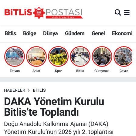
Asayiş
Nöbetçi Eczaneler
Bitlis
Bölge
Dünya
Gündem
Genel
Ekonomi
Bilim ve Teknoloji
Bitlis Hava Durumu
Bölge
Bitlis Trafik Yoğunluk Haritası
Çevre
Süper Lig Puan Durumu ve Fikstür
Tatvan
Ahlat
Spor
Bitlis
Güroymak
Çevre
Dünya
Tüm Manşetler
HABERLER
BITLIS
DAKA Yönetim Kurulu
Eğitim
Son Dakika Haberleri
Bitlis’te Toplandı
Ekonomi
Haber Arşivi
Doğu Anadolu Kalkınma Ajansı (DAKA)
Yönetim Kurulu’nun 2026 yılı 2. toplantısı
Genel