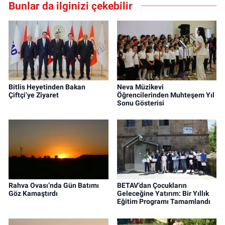
Bunlar da ilginizi çekebilir
Bitlis Heyetinden Bakan
Neva Müzikevi
Çiftçi’ye Ziyaret
Öğrencilerinden Muhteşem Yıl
Sonu Gösterisi
Rahva Ovası’nda Gün Batımı
BETAV’dan Çocukların
Göz Kamaştırdı
Geleceğine Yatırım: Bir Yıllık
Eğitim Programı Tamamlandı