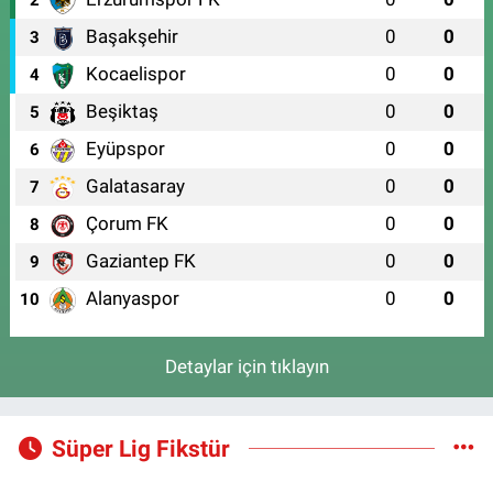
2
Başakşehir
0
0
3
Kocaelispor
0
0
4
Beşiktaş
0
0
5
Eyüpspor
0
0
6
Galatasaray
0
0
7
Çorum FK
0
0
8
Gaziantep FK
0
0
9
Alanyaspor
0
0
10
Detaylar için tıklayın
Süper Lig Fikstür