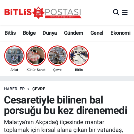
Asayiş
Nöbetçi Eczaneler
Bitlis
Bölge
Dünya
Gündem
Genel
Ekonomi
Bilim ve Teknoloji
Bitlis Hava Durumu
Bölge
Bitlis Trafik Yoğunluk Haritası
Çevre
Süper Lig Puan Durumu ve Fikstür
Ahlat
Kültür-Sanat
Çevre
Bitlis
Dünya
Tüm Manşetler
HABERLER
ÇEVRE
Cesaretiyle bilinen bal
Eğitim
Son Dakika Haberleri
porsuğu bu kez direnemedi
Ekonomi
Haber Arşivi
Malatya'nın Akçadağ ilçesinde mantar
toplamak için kırsal alana çıkan bir vatandaş,
Genel