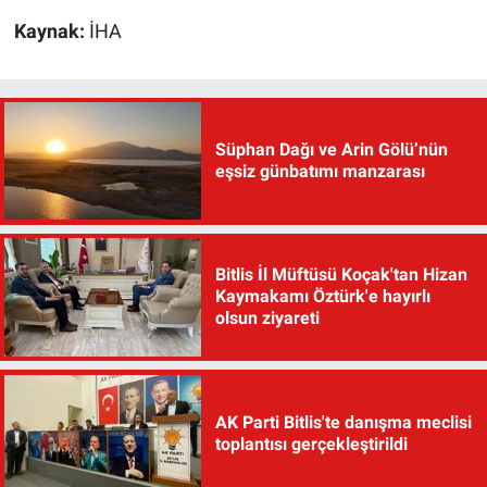
Kaynak:
İHA
Süphan Dağı ve Arin Gölü’nün
eşsiz günbatımı manzarası
Bitlis İl Müftüsü Koçak'tan Hizan
Kaymakamı Öztürk'e hayırlı
olsun ziyareti
AK Parti Bitlis'te danışma meclisi
toplantısı gerçekleştirildi