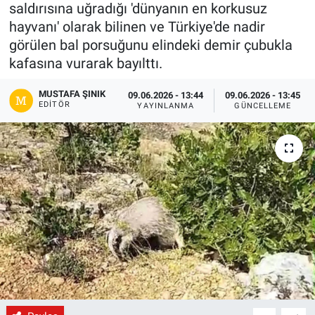
saldırısına uğradığı 'dünyanın en korkusuz
Gündem
hayvanı' olarak bilinen ve Türkiye'de nadir
görülen bal porsuğunu elindeki demir çubukla
Kültür-Sanat
kafasına vurarak bayılttı.
MUSTAFA ŞINIK
Magazin
09.06.2026 - 13:44
09.06.2026 - 13:45
EDITÖR
YAYINLANMA
GÜNCELLEME
Politika
Resmi İlanlar
Sağlık
Siyaset
Spor
Yerel