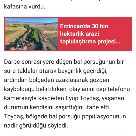
kafasına vurdu.
Erzincan'da 30 bin
hektarlık arazi
toplulaştırma projesi
devam ediyor
Darbe sonrası yere düşen bal porsuğunun bir
süre taklalar atarak baygınlık geçirdiği,
ardından bölgeden uzaklaşarak gözden
kaybolduğu belirtilirken, olay anını cep telefonu
kamerasıyla kaydeden Eyüp Toydaş, yaşanan
durumun kendisini şaşırttığını ifade etti.
Toydaş, bölgede bal porsuğu popülasyonunun
nadir görüldüğü söyledi.