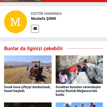
EDITÖR HAKKINDA
Mustafa ŞINIK
Bunlar da ilginizi çekebilir
Sıcak hava çiftçiyi durdurmadı,
Sıcaktan bunalan vatandaşlar
hasat başladı
çareyi Buzluk Mağarası'nda
buldu