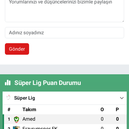
Gönder
Süper Lig Puan Durumu
Süper Lig
#
Takım
O
P
Amed
0
0
1
Erzurumspor FK
0
0