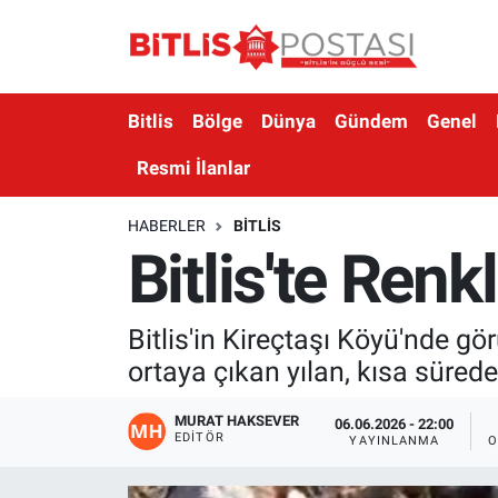
Asayiş
Nöbetçi Eczaneler
Bitlis
Bölge
Dünya
Gündem
Genel
Bilim ve Teknoloji
Bitlis Hava Durumu
Resmi İlanlar
Bölge
Bitlis Trafik Yoğunluk Haritası
HABERLER
BITLIS
Bitlis'te Renk
Çevre
Süper Lig Puan Durumu ve Fikstür
Dünya
Tüm Manşetler
Bitlis'in Kireçtaşı Köyü'nde gör
ortaya çıkan yılan, kısa süre
Eğitim
Son Dakika Haberleri
MURAT HAKSEVER
Ekonomi
Haber Arşivi
06.06.2026 - 22:00
EDITÖR
YAYINLANMA
O
Genel