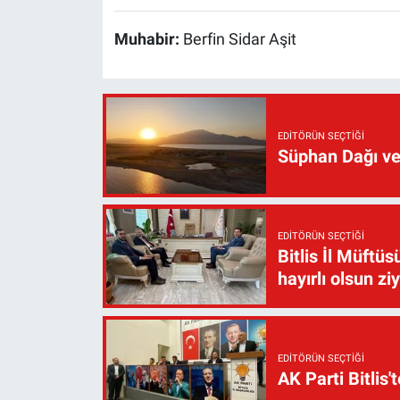
Muhabir:
Berfin Sidar Aşit
EDITÖRÜN SEÇTIĞI
Süphan Dağı ve
EDITÖRÜN SEÇTIĞI
Bitlis İl Müft
hayırlı olsun zi
EDITÖRÜN SEÇTIĞI
AK Parti Bitlis'