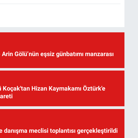
 Arin Gölü’nün eşsiz günbatımı manzarası
üsü Koçak'tan Hizan Kaymakamı Öztürk'e
yareti
te danışma meclisi toplantısı gerçekleştirildi