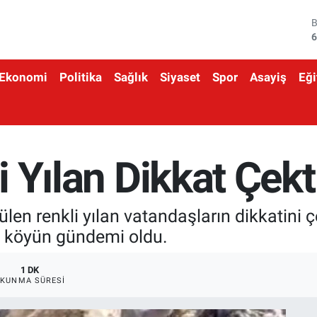
6
4
Ekonomi
Politika
Sağlık
Siyaset
Spor
Asayiş
Eği
5
6
6
li Yılan Dikkat Çekt
1
ülen renkli yılan vatandaşların dikkatini ç
de köyün gündemi oldu.
1 DK
KUNMA SÜRESI