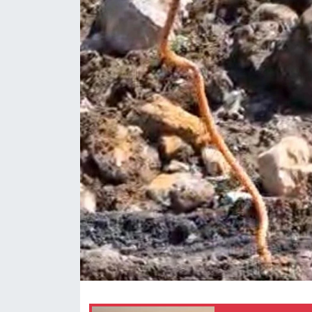
Gündem
Kültür-Sanat
Magazin
Politika
Resmi İlanlar
Sağlık
Siyaset
Spor
Yerel