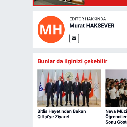
EDITÖR HAKKINDA
Murat HAKSEVER
Bunlar da ilginizi çekebilir
Bitlis Heyetinden Bakan
Neva Müzi
Çiftçi’ye Ziyaret
Öğrencile
Sonu Göste