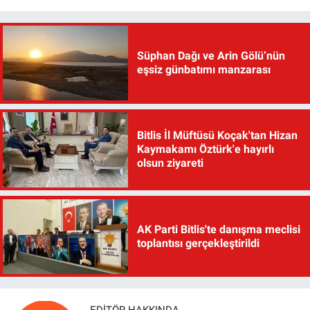
Süphan Dağı ve Arin Gölü’nün
eşsiz günbatımı manzarası
Bitlis İl Müftüsü Koçak'tan Hizan
Kaymakamı Öztürk'e hayırlı
olsun ziyareti
AK Parti Bitlis'te danışma meclisi
toplantısı gerçekleştirildi
EDITÖR HAKKINDA