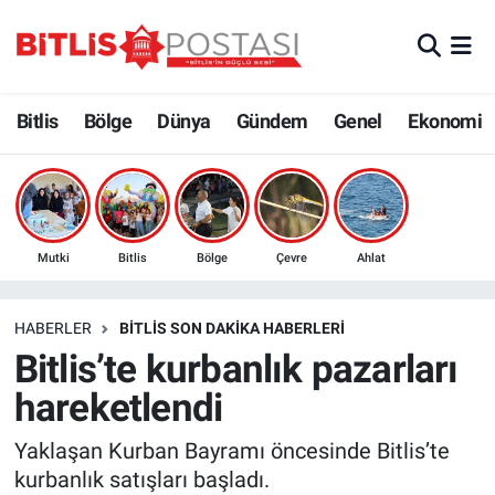
Asayiş
Nöbetçi Eczaneler
Bitlis
Bölge
Dünya
Gündem
Genel
Ekonomi
Bilim ve Teknoloji
Bitlis Hava Durumu
Bölge
Bitlis Trafik Yoğunluk Haritası
Çevre
Süper Lig Puan Durumu ve Fikstür
Mutki
Bitlis
Bölge
Çevre
Ahlat
Dünya
Tüm Manşetler
HABERLER
BITLIS SON DAKIKA HABERLERI
Bitlis’te kurbanlık pazarları
Eğitim
Son Dakika Haberleri
hareketlendi
Ekonomi
Haber Arşivi
Yaklaşan Kurban Bayramı öncesinde Bitlis’te
kurbanlık satışları başladı.
Genel