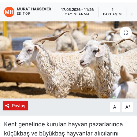
MURAT HAKSEVER
17.05.2026 - 11:26
1
Gündem
EDITÖR
YAYINLANMA
PAYLAŞIM
OK
Kültür-Sanat
Magazin
Politika
Resmi İlanlar
Sağlık
Siyaset
Paylaş
-
+
A
A
Spor
Kent genelinde kurulan hayvan pazarlarında
küçükbaş ve büyükbaş hayvanlar alıcılarını
Yerel