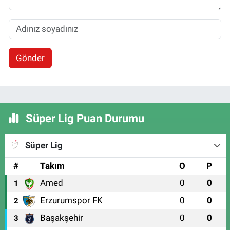
Gönder
Süper Lig Puan Durumu
Süper Lig
#
Takım
O
P
Amed
0
0
1
Erzurumspor FK
0
0
2
Başakşehir
0
0
3