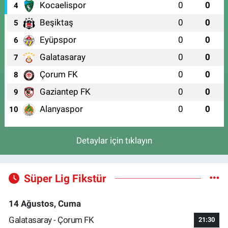
Kocaelispor
0
0
4
Beşiktaş
0
0
5
Eyüpspor
0
0
6
Galatasaray
0
0
7
Çorum FK
0
0
8
Gaziantep FK
0
0
9
Alanyaspor
0
0
10
Detaylar için tıklayın
Süper Lig Fikstür
14 Ağustos, Cuma
Galatasaray - Çorum FK
21:30