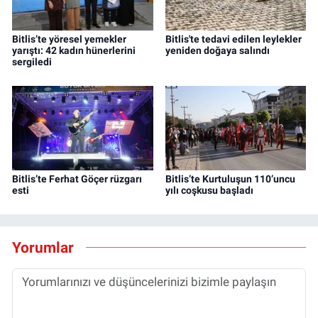
Bitlis’te yöresel yemekler
Bitlis'te tedavi edilen leylekler
yarıştı: 42 kadın hünerlerini
yeniden doğaya salındı
sergiledi
Bitlis’te Ferhat Göçer rüzgarı
Bitlis’te Kurtuluşun 110’uncu
esti
yılı coşkusu başladı
Yorumlar