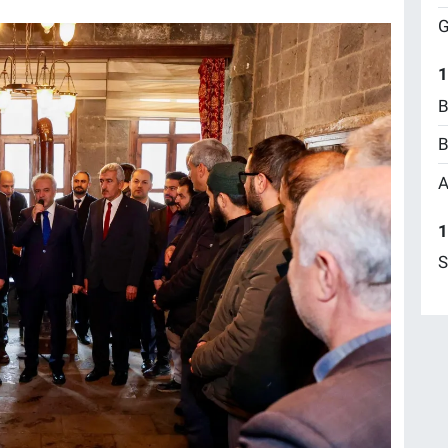
G
1
B
B
A
1
S