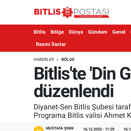
Asayiş
Nöbetçi Eczaneler
Bitlis
Bölge
Dünya
Gündem
Genel
Bilim ve Teknoloji
Bitlis Hava Durumu
Resmi İlanlar
Bölge
Bitlis Trafik Yoğunluk Haritası
HABERLER
BÖLGE
Bitlis'te 'Din
Çevre
Süper Lig Puan Durumu ve Fikstür
Dünya
Tüm Manşetler
düzenlendi
Eğitim
Son Dakika Haberleri
Diyanet-Sen Bitlis Şubesi tara
Ekonomi
Haber Arşivi
Programa Bitlis valisi Ahmet K
Genel
MUSTAFA ŞINIK
16.12.2025 - 11:29
16.1