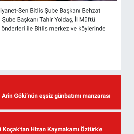
iyanet-Sen Bitlis Şube Başkanı Behzat
Şube Başkanı Tahir Yoldaş, İl Müftü
önderleri ile Bitlis merkez ve köylerinde
 Arin Gölü’nün eşsiz günbatımı manzarası
üsü Koçak'tan Hizan Kaymakamı Öztürk'e