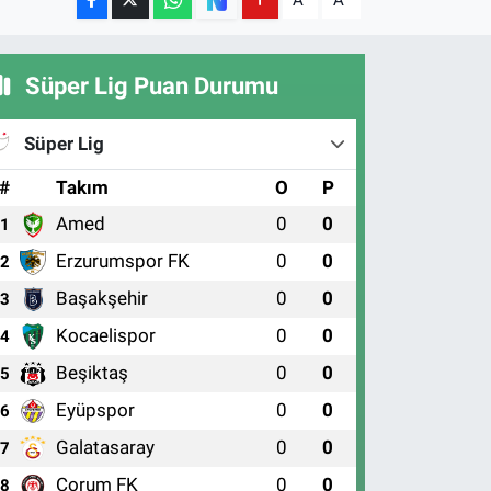
A
A
Süper Lig Puan Durumu
Süper Lig
#
Takım
O
P
Amed
0
0
1
Erzurumspor FK
0
0
2
Başakşehir
0
0
3
Kocaelispor
0
0
4
Beşiktaş
0
0
5
Eyüpspor
0
0
6
Galatasaray
0
0
7
Çorum FK
0
0
8