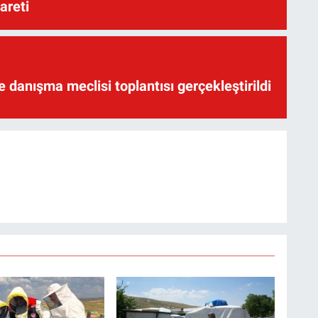
yareti
te danışma meclisi toplantısı gerçekleştirildi