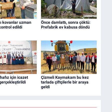
ılı kovanlar uzman
Önce damlattı, sonra çöktü:
ontrol edildi
Prefabrik ev kabusa döndü
hafız için icazet
Çizmeli Kaymakam bu kez
erçekleştirildi
tarlada çiftçilerle bir araya
geldi