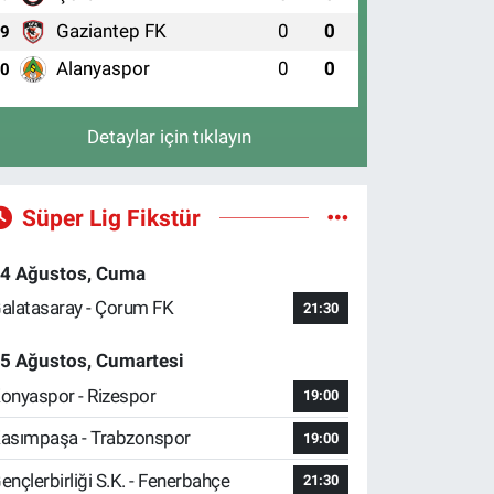
Gaziantep FK
0
0
9
Alanyaspor
0
0
10
Detaylar için tıklayın
Süper Lig Fikstür
4 Ağustos, Cuma
alatasaray - Çorum FK
21:30
5 Ağustos, Cumartesi
onyaspor - Rizespor
19:00
asımpaşa - Trabzonspor
19:00
ençlerbirliği S.K. - Fenerbahçe
21:30