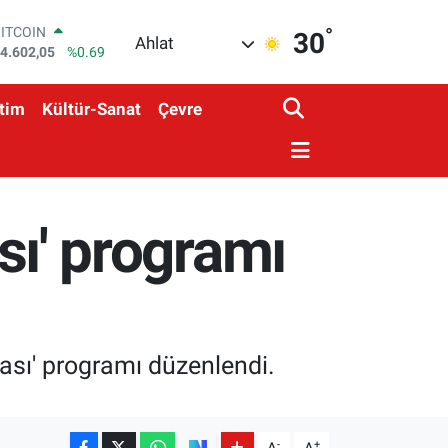
°
DOLAR
30
Ahlat
7,5986
%0.06
EURO
5,0700
%0.1
tim
Kültür-Sanat
Çevre
STERLİN
4,2438
%0.21
GRAM ALTIN
518.23
%0.39
BİST100
3.768
%48
ası' programı
BITCOIN
4.602,05
%0.69
ası' programı düzenlendi.
-
+