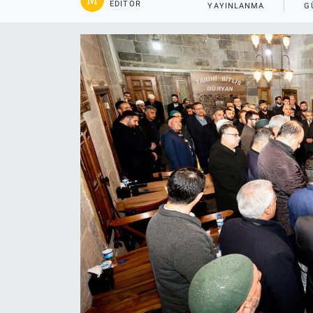
EDITÖR
YAYINLANMA
G
Gündem
Kültür-Sanat
Magazin
Politika
Resmi İlanlar
Sağlık
Siyaset
Spor
Yerel