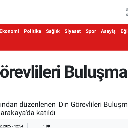
4
5
Ekonomi
Politika
Sağlık
Siyaset
Spor
Asayiş
Eği
6
6
1
 Görevlileri Buluşm
6
fından düzenlenen 'Din Görevlileri Buluşm
arakaya'da katıldı
2.2025 - 12:54
1 DK