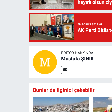
hayırlı olsun zi
EDITÖRÜN SEÇTIĞI
AK Parti Bitlis'
EDITÖR HAKKINDA
Mustafa ŞINIK
Bunlar da ilginizi çekebilir