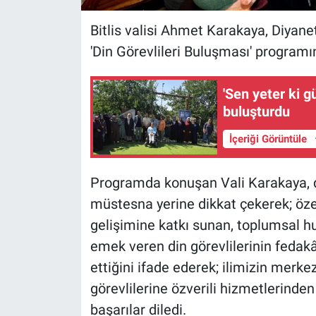
Bitlis valisi Ahmet Karakaya, Diyane
'Din Görevlileri Buluşması' programın
'Sen yeter ki g
buluşturdu
İçeriği Görüntüle
Programda konuşan Vali Karakaya, di
müstesna yerine dikkat çekerek; öze
gelişimine katkı sunan, toplumsal hu
emek veren din görevlilerinin fedakâ
ettiğini ifade ederek; ilimizin merk
görevlilerine özverili hizmetlerinden
başarılar diledi.