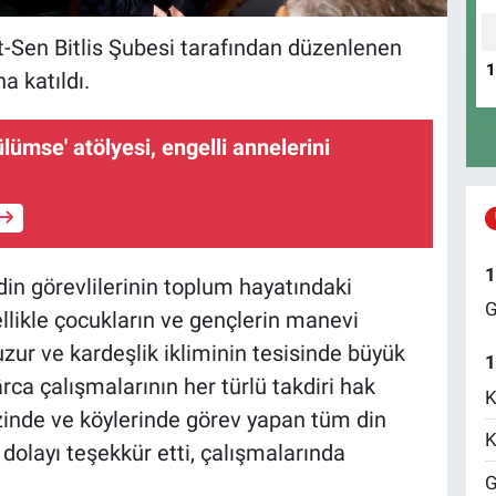
t-Sen Bitlis Şubesi tarafından düzenlenen
a katıldı.
ülümse' atölyesi, engelli annelerini
1
n görevlilerinin toplum hayatındaki
G
llikle çocukların ve gençlerin manevi
zur ve kardeşlik ikliminin tesisinde büyük
1
rca çalışmalarının her türlü takdiri hak
K
ezinde ve köylerinde görev yapan tüm din
K
 dolayı teşekkür etti, çalışmalarında
G