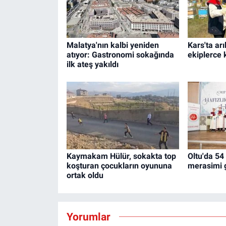
Malatya'nın kalbi yeniden
Kars'ta ar
atıyor: Gastronomi sokağında
ekiplerce k
ilk ateş yakıldı
Kaymakam Hülür, sokakta top
Oltu'da 54 
koşturan çocukların oyununa
merasimi g
ortak oldu
Yorumlar