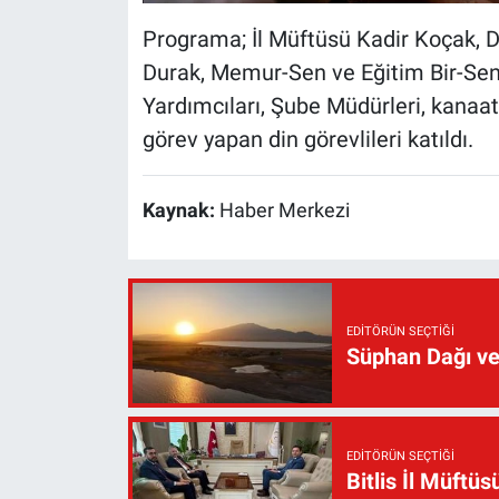
Programa; İl Müftüsü Kadir Koçak, D
Durak, Memur-Sen ve Eğitim Bir-Sen 
Yardımcıları, Şube Müdürleri, kanaat 
görev yapan din görevlileri katıldı.
Kaynak:
Haber Merkezi
EDITÖRÜN SEÇTIĞI
Süphan Dağı ve
EDITÖRÜN SEÇTIĞI
Bitlis İl Müft