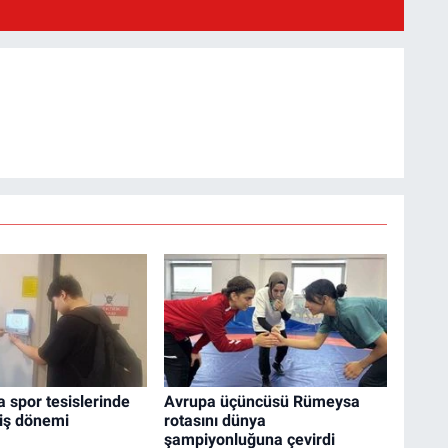
a spor tesislerinde
Avrupa üçüncüsü Rümeysa
riş dönemi
rotasını dünya
şampiyonluğuna çevirdi