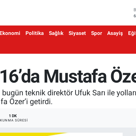
6
4
Ekonomi
Politika
Sağlık
Siyaset
Spor
Asayiş
Eği
5
6
6
1916’da Mustafa Öz
1
bugün teknik direktör Ufuk Sarı ile yollar
a Özer’i getirdi.
1 DK
KUNMA SÜRESI