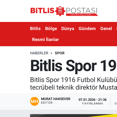
Asayiş
Nöbetçi Eczaneler
Bitlis
Bölge
Dünya
Gündem
Genel
Bilim ve Teknoloji
Bitlis Hava Durumu
Resmi İlanlar
Bölge
Bitlis Trafik Yoğunluk Haritası
HABERLER
SPOR
Bitlis Spor 
Çevre
Süper Lig Puan Durumu ve Fikstür
Dünya
Tüm Manşetler
Bitlis Spor 1916 Futbol Kulübü 
tecrübeli teknik direktör Mustaf
Eğitim
Son Dakika Haberleri
MURAT HAKSEVER
Ekonomi
Haber Arşivi
07.01.2026 - 21:36
EDITÖR
YAYINLANMA
O
Genel