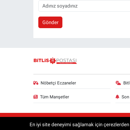
Gönder
Nöbetçi Eczaneler
Bit
Tüm Manşetler
Son 
RSS
© 2025 Bitlis Postası | Tüm hakları s
En iyi site deneyimi sağlamak için çerezlerden f