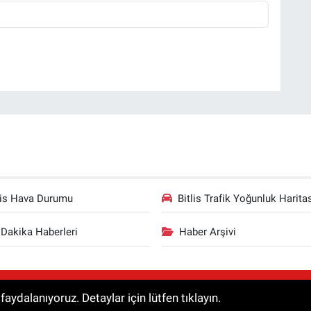
lis Hava Durumu
Bitlis Trafik Yoğunluk Harita
Dakika Haberleri
Haber Arşivi
aklıdır. Haberler kaynak gösterilmeden alıntılanamaz.
aydalanıyoruz. Detaylar için lütfen tıklayın.