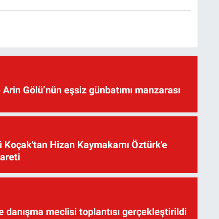
 Arin Gölü’nün eşsiz günbatımı manzarası
üsü Koçak'tan Hizan Kaymakamı Öztürk'e
yareti
te danışma meclisi toplantısı gerçekleştirildi