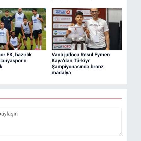
r FK, hazırlık
Vanlı judocu Resul Eymen
lanyaspor'u
Kaya’dan Türkiye
ak
Şampiyonasında bronz
madalya