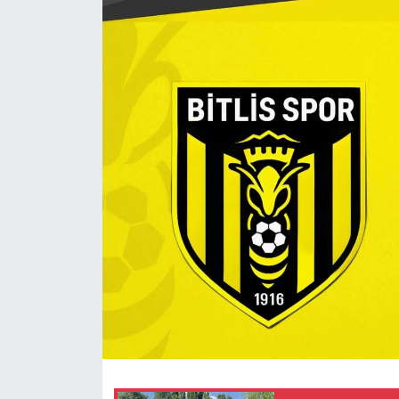
Gündem
Kültür-Sanat
Magazin
Politika
Resmi İlanlar
Sağlık
Siyaset
Spor
Yerel