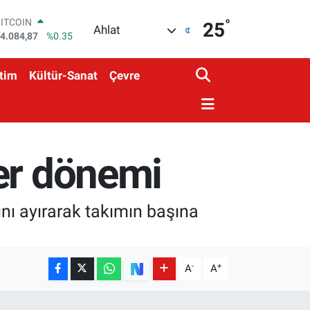
BITCOIN
°
25
Ahlat
4.084,87
%0.35
DOLAR
7,5760
%0.1
tim
Kültür-Sanat
Çevre
EURO
5,0126
%0.29
STERLİN
4,1794
%0.29
GRAM ALTIN
508.83
%4.44
er dönemi
BİST100
3.647
%-30
ını ayırarak takımın başına
-
+
A
A