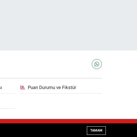
sı
Puan Durumu ve Fikstür
Haber Yazılımı:
TE Bilişim
TAMAM