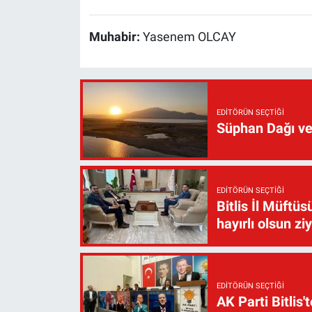
Muhabir:
Yasenem OLCAY
EDITÖRÜN SEÇTIĞI
Süphan Dağı ve
EDITÖRÜN SEÇTIĞI
Bitlis İl Müft
hayırlı olsun zi
EDITÖRÜN SEÇTIĞI
AK Parti Bitlis'