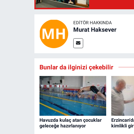
EDITÖR HAKKINDA
Murat Haksever
Bunlar da ilginizi çekebilir
Havuzda kulaç atan çocuklar
Erzincan'd
geleceğe hazırlanıyor
kimlikli gi