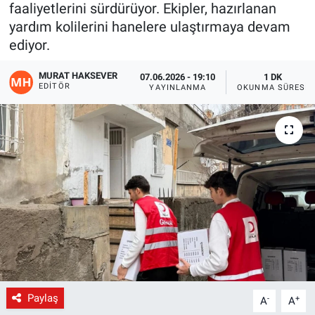
faaliyetlerini sürdürüyor. Ekipler, hazırlanan
Gündem
yardım kolilerini hanelere ulaştırmaya devam
ediyor.
Kültür-Sanat
MURAT HAKSEVER
07.06.2026 - 19:10
1 DK
EDITÖR
YAYINLANMA
OKUNMA SÜRESI
Magazin
Politika
Resmi İlanlar
Sağlık
Siyaset
Spor
Paylaş
-
+
A
A
Yerel