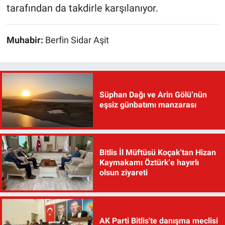
tarafından da takdirle karşılanıyor.
Muhabir:
Berfin Sidar Aşit
Süphan Dağı ve Arin Gölü’nün
eşsiz günbatımı manzarası
Bitlis İl Müftüsü Koçak'tan Hizan
Kaymakamı Öztürk'e hayırlı
olsun ziyareti
AK Parti Bitlis'te danışma meclisi