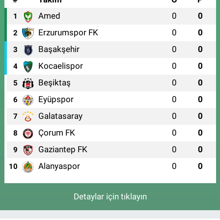
Amed
0
0
1
Erzurumspor FK
0
0
2
Başakşehir
0
0
3
Kocaelispor
0
0
4
Beşiktaş
0
0
5
Eyüpspor
0
0
6
Galatasaray
0
0
7
Çorum FK
0
0
8
Gaziantep FK
0
0
9
Alanyaspor
0
0
10
Detaylar için tıklayın