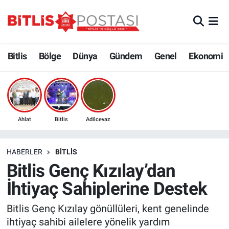
Asayiş
Nöbetçi Eczaneler
Bitlis
Bölge
Dünya
Gündem
Genel
Ekonomi
Bilim ve Teknoloji
Bitlis Hava Durumu
Bölge
Bitlis Trafik Yoğunluk Haritası
Çevre
Süper Lig Puan Durumu ve Fikstür
Ahlat
Bitlis
Adilcevaz
Dünya
Tüm Manşetler
HABERLER
BITLIS
Bitlis Genç Kızılay’dan
Eğitim
Son Dakika Haberleri
İhtiyaç Sahiplerine Destek
Ekonomi
Haber Arşivi
Bitlis Genç Kızılay gönüllüleri, kent genelinde
ihtiyaç sahibi ailelere yönelik yardım
Genel