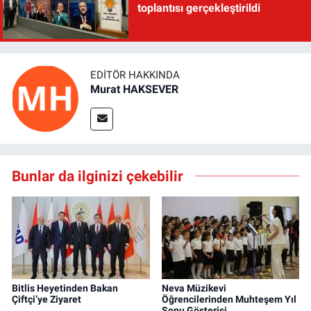
toplantısı gerçekleştirildi
EDITÖR HAKKINDA
Murat HAKSEVER
Bunlar da ilginizi çekebilir
Bitlis Heyetinden Bakan
Neva Müzikevi
Çiftçi’ye Ziyaret
Öğrencilerinden Muhteşem Yıl
Sonu Gösterisi